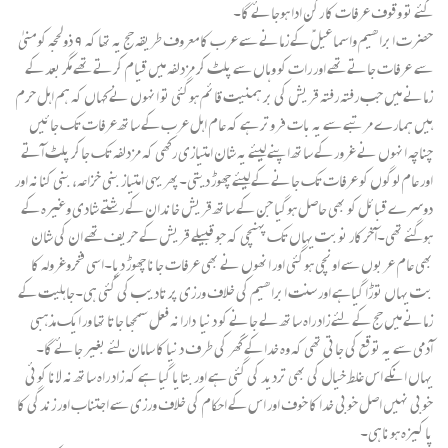
گئے تو وقوف عرفات کا رکن ادا ہوجائے گا۔
حضرت ابراھیم واسماعیلؑ کے زمانے سے عرب کا معروف طریقہ حج یہ تھا کہ ۹ذولحجہ کو منیٰ
سے عرفات جاتے تھے اور رات کو وہاں سے پلٹ کر مزدلفہ میں قیام کرتے تھے مگر بعد کے
زمانے میں جب رفتہ رفتہ قریش کی بر ہمنیت قائم ہوگئی تو انہوں نے کہاں کہ ہم اہل حرم
ہیں ہمارے مرتبے سے یہ بات فروتر ہے کہ عام اہل عرب کے ساتھ عرفات تک جائیں
چناچہ انہوں نے غرور کے ساتھ اپنے لیئے یہ شان امتیازی رکھی کہ مزدلفہ تک جاکر پلٹ آتے
اور عام لوگوں کو عرفات تک جانے کے لیئے چھوڑ دیتی۔پھر یہی امتیاز بنی خزاعہ، بنی کنانہ اور
دوسرے قبائل کو بھی حاصل ہوگیا جن کے ساتھ قریش خاندان کے رشتے شادی وغیرہ کے
ہوگئے تھی۔آخرکار نوبت یہاں تک پہنچی کہ جو قبیلے قریش کے حریف تھے ان کی شان
بھی عام عربوں سے اونچی ہوگئی اور انھوں نے بھی عرفات جانا چھوڑ دیا۔اسی فخروغرولہ کا
بت یہاں توڑا گیاہے اور سنت ابراھیم کی خلاف ورزی پر تادیب کی گئی ہی۔جاہلیت کے
زمانے میں حج کے لئے زاد راہ ساتھ لے جانے کو دنیا دارانہ فعل سمجھا جاتا تھا ور ایک مذہبی
آدمی سے یہ توقع کی جاتی تھی کہ وہ خدا کے گھر کی طرف دنیا کا سامان لئے بغیر جائے گا۔
یہاں انکے اس غلط خیال کی بھی تردید کی گئی ہے اور بتایا گیا ہے کہ زاد راہ ساتھ نہ لانا کوئی
خوبی نہیں اصل خوبی خدا کا خوف اور اس کے احکام کی خلاف ورزی سے اجتناب اور زندگی کا
پاکیزہ ہوناہی۔