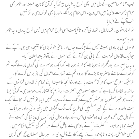
جب تمام سامعین کے دل میں اچھی طرح یہ خیال بیٹھ گیا کہ آج کا دن، مہینہ اور شہر بھی
حرام (حرمت والی) ہیں اس دن۔ اس مقام پر جنگ اور باہمی خونریزی جائز نہیں
تب آپؐ نے فرمایا۔
تو تمہارا خون، تمہارا مال، تمہاری آبر و تاقیامت اسی طرح حرام ہیں جس طرح یہ دن، یہ شہر
اور یہ مہینہ۔
قوموں کی بربادی ہمیشہ آپس کے جنگ و جدل اور باغی خونریزی کا نتیجہ رہی ہی۔ آپؐ نے
جو ایک لازوال قومیت کے بانی بن کر آئے تھے انہوں نے باآواز بلند اعلان کیا۔
،،ہاں میرے بعد گمراہ نہ ہوجانا۔ کافر نہ ہوجانا۔ کہ ایک دوسرے کی گردن مارنے لگو۔ تم
کو خُدا کے سامنے حاضر ہونا پڑے گا اور وہ تم سے تمہارے اعمال کی باز پرس کرے گا۔
غرضیکہ سفر حج سب کا مرکز محبت رہا ہے اور ذوالحجہ کا مہینہ اپنے تمام تر لازوال خزانوں کے
ساتھ یہ تقاضا کر رہا ہے کہ امت مسلمہ میں حضرت ابراہیم کا کتنا رنگ موجود ہی۔ کوئی ایسا
رنگ جو غیر مسلموں اور مشرکین کے رنگ سے الگ ہو۔ کہیں ایساتو نہیں کہ بجائے ایک
امت واحدہ ہونے کے غیر مسلمین کی طرح الگ الگ ٹکڑ وں میں بٹی ہوئی ہو اور ہر ایک
کے دل میں فخر و غرور کی، دولت کی اس کے ، جاہ و جلال کی رتبوں کی، دنیا کی محبت نے
قبضہ جمایا ہوا ہو۔ ‘‘کثرت‘‘ نے یا دالہی سے غافل کرکے ہر قسم کی تیمیل احکام میں،
کہیں خواہش، پسند و نا پسند، کے ذریعے رکاوٹ ڈال دی ہو۔ ہر سال مسلمان حج بھی کریں