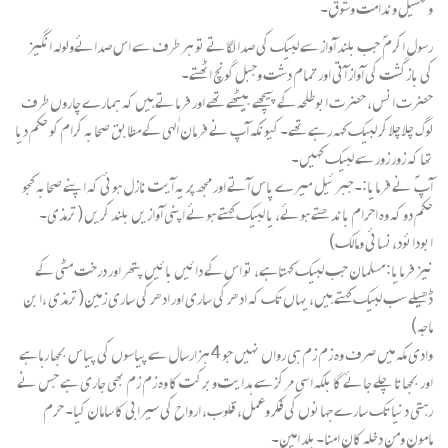
وتہسیل وندامت وشوق۔
رسول اکرم ؐ جب بلند آواز سے لبیک کی صدا لگاتے تو ہر طرف سے اس صدائےولولہ انگیز
کی بازگشت کی آواز آتی اور تمام دشت وجبل گونچ اٹھتے۔
حضرت انس، حضرت ابوطلحہ کے پیچھے بیٹھے تھے اور فرماتے ہیں کہ ہمارے چاروں طرف
لوگ چلا چلا کر لبیک کہہ رہے تھے۔ کیونکہ آپ نے فرمان الٰہی کے مطابق صحابہ کرام کو حکم دیا
تھا کہ زور زور سے لبیک کہیں۔
آپ ؐ نے فرمایا:۔جبرئیل میرے پاس آتے اور مجھ پر یہ آیت نازل ہوئی کہ اپنے صحابہ کجو
حکم دو کہ وہ احرام باندھتے ہوئے، یا لبیک کہتے ہوئے اپنی آوازیں بلند کریں (ترمذی۔
ابودائود،نسائی ومالک)
نیز فرمایا: مسلمان جب لبیک کہتاہے، تو اس کے دائیں بائیں پتھر اور درخت مٹی کے
ڈھیلے سب لبیک کہتے ہیں، یہاں تک کہ ادھر کی ساری اور ادھر کی ساری زمین(ترمذی ،ابن
ماجہ)
وادی مکہ میں صرف وہ زم زم ہی رواں نہیں جو 4 ہزارسال سے پیاسوں کی پیاس بجھا رہاہے
اور بجھاتا چلے جائے گا بلکہ اسی مرکز سے ہدایت وبرکت کا وہ زم زم بھی جاری ہے جس نے
رہتی دنیا تک سارے جہانوں کی فکر وعمل، قلوب، ارواح کی سیرابی کا سامان کیا۔ حرم
مامون ومن دخلہ کان امنا۔بلد امین۔