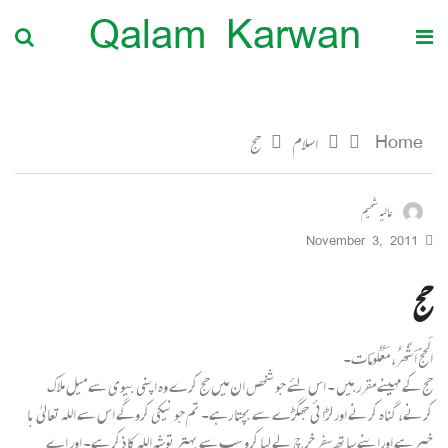
Qalam Karwan
Home
اسلام
حج
عالیہ شمیم
November 3, 2011
حج
الَحجّ اَشًھرُ، مَعُلُومَات۔
حج کے مہینے مقرر ہیں ۔ اس لئے جو شخص ان میں حج کرے وہ اپنی بیوی سے میل ملاک
کرنے، گناہ کرنے اور لڑائی جھگڑے سے بچتا رہے۔ تم جو نیکی کروگے اس سے اللہ تعالیٰ با
خبر ہے اوراپنے ساتھ سفر خرچ لے لیا کرو سب سے بہتر توشہ اللہ کا ذکر ہے۔ اور اے