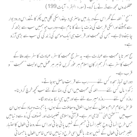
عقلمندوں مجھ سے ڈرتے رہا کرو۔ (سورۃ البقرۃ آیات 199 )
’’حج‘‘ اللہ کے گھر اس کے دربار میں حاضری دینے، اسکی گلی میں چکر کاٹنے، اس درودیوار
سے چمٹنے اور اسکی قربت کی لذت پانے کا نام ہے۔ وہ رب جو ہمیں سب سے بڑھ کر
چاہنے والا ہے۔ جس کی محبت اور قربت ہی ایک مومن کی زندگی کی سب سے بڑی آرزو
ہے۔
حج سر تاپا محبت سے عبارت ہے۔ یہ سفر حج محبت کا سفر، عبادت کا سفر ہے، وفا کے
محبت کا سفر ہے. اگر ہم ارکان اسلام ہر غور کریں تو ہر ہر عمل میں اولیت ’’محبت‘‘ و
قرب ہے۔
دوران نماز سجدہ کس لئے ……… رب سے قربت حاصل ہوجاتے۔
زکوٰۃ مال کس لئے ……… اللہ کی محبت میں اس کی رضا کے لئے سب کچھ خرچ کر دینا۔
روزہ کس لئے ……… روزہ میرے لئے ہے اور میں ہی اسکا بدلہ دونگا۔
غرض احکام حرام و حلال کے ہوں، اخلاق و معاملات کے ہوں، یا ہجرت و جہاد کے ہوں ان
سب میں ’’عشق الہیٰ‘‘ لازمی امر ہے۔ قرآنی و اسلامی تعلیمات اور تصوّف کی رُو سے دنیا میں
جس طرح انسانی روح بغیرانسانی جسم کے نہیں پائی جاتی اور اس کے روحانی افعال کا اعتبار
بغیر جسمانی افعال کے نہیں ہوتا، بالکل اسی طرح دنیا میں خاص خاص افعال یا جسمانی