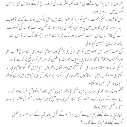
عمروں پر بھی جائیں منہ قبلے کی طرف کعبہ شریف کی طرف رخ کرکے نمازیں بھی پڑھیں
مگر دل میں دنیا موجودہو۔
اس کا تسلط ، اسکی محبت، اسکی فکر مراسم عبودیت میں اتنی جاگزیں ہوجاتے کہ نہ تو قلوب
بیدار ہو اور نہ ہی نگاہوں میں پاکیزگی ویکسوئی پیدا ہو اور نہ عمل صالحتِ جو زندگی کو صرف
رب کی خاطر بدل دی۔ امت مسلمہ پر وہ رنگ نہ چڑھے جو ابراہیم کا رنگ تھا تو اس سے
بڑھ کر حرمان نصیبی کیا ہوئی۔
آج امت مسلمہ جس بھنور میں پھنسی ہوئی ہی، اسکی وجہ اسلام سے دوری ہے اور حج قرب الہیٰ
اور اکملیت اسلام کا تقاضا کرتا ہی۔ ایک عورت کا یقین کہ اللہ ہم کو ضائع نہ کرے گا اور
اسکی بھاگ دور صفا مروہ پر سحی کے نتیجے میں اللہ تعالیٰ پتھروں سے مزین گھر کو مقام عالی بنا
سکتا ہی۔ سنگلاخ زمین سے لا زوال چشمہ جاری کرسکتا ہے تو پھر آج کی دنیا میں میں دین کو غلبہ
کیوں حاصل نہیں ہوسکتا۔
ظلم و فساد سے بھری ہوئی دنیا میں نیکی کا چشمہ کیوں نہیں پھوٹ سکتا آج انسانیت تڑپ
رہی ہے سسک رہی ہی۔ انقلاب کا انتظار کررہی ہے آج کا دور اپنے ابراہیم کی منتظر ہی۔ اور
سعی و عمل اخلاص و وفا
کی دنیا بنانے کیلئے ہم میں سے کون ابراہیم کے نقش پا اور آپؐ کے اسوہ حسنہ پر عمل
کرنے کیلئے قدم اٹھائے گا ۔۔؟