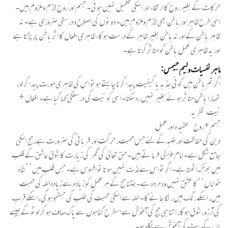
حرکات کے بغیر روح کا ارتقاء اور اسکی تکمیل نہیں ہوئی۔ جسم اور روح لازم و ملزوم ہیں۔
اسی طرح ظاہر اور باطن بھی لازم وملزوم ہیں۔ دونوں کی اصلاح و درستی ضروری ہے۔ نہ
ظاہر باطن کے اور نہ باطن بغیر ظاہر کے درست ہوگا. ظاہری افعال کا اثر باطن پر پڑتا ہے
اور یہ ظاہری عمل باطن کو متاثر کرتا ہے۔
ماہر نفسیات ولیم جیمس:
اگر تم باطن میں کوئی جذبہ یا کیفیت پیدا کرنا چاہتے ہو تو اس کی ظاہری مورت پیدا کرلو،
تمہارا باطن متاثر ہوئے بغیر نہیں رہ سکتا۔ اسی کو نیت کی درستگی کہا گیا ہے۔ افعال +
نیت نظریہ
جسم+روح عقیدہ اور عمل
دین کی حفاظت اور غلبہ کے لئے جس محبت، حرکت اور قربانی کی ضرورت ہے، حج اسکی
جامع شکل ہے۔ امام غزالی فرماتے ہیں۔ حق تعالیٰ کی گھر کی زیارت کا شوق عاشق کے قلب
میں بھڑک اٹھتا ہے۔ اگر تو اس سے لذت نہیں ہوتا تو افسوس ہے۔ جس قلب میں ’’شاہ
خواہاں‘‘ کا عشق نہیں وہ مردہ ہے۔ جتنا حج کے ہر عمل کو زیادہ سے زیادہ اللہ کی محبت
میں، اسکے رنگ میں رنگا جائے گا۔ اللہ سے اسکی محبت کی طلب کی جستجو ہوگی، اسکے قرب
کی آرزو، شوق ہوگا، اتنا ہی حج کی آغوش سے اسطرح گناہوں سے پاک صاف ہو کر لوٹوگے جیسے
ماں کے پیٹ کی آغوش سے نکلے ہو۔