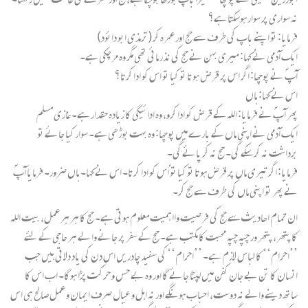
نہ سواری پر سوار ہوسکتا ہے؟
فرمایا: تو اپنے باپ کی طرف سے حج اور عمرہ کر (ترمذی ابو دائود)
ایک آدمی نے کہا: میری بہن نے حج کی نذر مائی تھی مگر وہ مرچکی ہے۔
آپ ؐنے پوچھا: اگر اس پر قرض ہوتا تو کیا تو اس کو ادا کرتا؟
اس نے کہا: ہاں
پھر آپؐ نے فرمایا: اللہ کے قرض کو ادا کرو، وہ ادائیگی کا زیادہ حقدار ہے۔ غازی مسلم
ایک آدمی نے اپنی ماں کے بارے میں پوچھا: وہ بہت بوڑھی ہے۔ سوار کیا جائے تو
برداشت نہ کرسکے گی۔ حج نہ کر پائے گی۔
فرمایا: اگر تیری ماں پر قرض ہوتا تو کیا تو اُس کو ادا کرتا۔ اس نے کہا۔ ہاں ضرور۔ فرمایا آپؐ
نے پھر تو اپنی ماں کی طرف سے حج کر۔
ان تمام اھادیث سے حج کی فرصیت وااہمیت معلوم ہوتی ہے۔ حج کا ہر ہر عمل، بیت اللہ
کا پتھر، پتھر ور چپہ چپہ محبت کا مکتب ہے۔ حج کے سفر پر جانے والے ہر حاجی کے لئے
’’احرام‘‘ کا لباس لازم ہے۔ ’’احرام‘‘ کی سفید چادریں اس دن کی یاد دلاتی ہیں جب
انسان کا تن بے جان کفن میں لپٹا جائے گا اور وہ بے حس و حرکت پڑا ہوگا۔ اب اس کا
ساتھ دینے والے نہ دوست، احباب ہونگے اور نہ اہل و عیال صرف ایمان و عمل صالح ہی اس