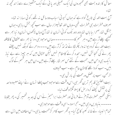
معاش کا بندوبست بھی کھجوروں کی ایک تھیلی اور پانی کے ایک مشکیزے سے زائد کچھ نہ
تھا۔
آج بہت اللہ کی تاریخ گواہ ہے کہ جہاں کیوئی اسباب ووسائل نہ تھے ،کوئی سہارا نہ تھا۔
صرف خطرات ہی خطرات تھی۔وہاں اللہ تعالیٰہزار سال سے سب کچھ بخش رہاہی۔جہاں
جنگل تھا،صحرا بیاباں تھا،دور دور تک کوئی انسان نہ تھا،آج وہاں لاکھوں انسان دنیا بھر سے
کھنچے چلے آرہے ہیں۔ہر قسم کا ۔۔۔۔۔۔۔۔۔۔وہا ں موجود ہی۔دنیا بھر سے عشقاق کا قافلہ
بیت اللہ کے گرد دیوانہ وار چکر لگانے امڈ امڈ کر آرہے ہیں۔۔۔۔دھرنے کو جگہ نہیں،چلنے
پھرنے کی گنجائش نہیں،سجدہ کرنے کا مقام نہیں لیکن عشاق ہیں کہ ہر چیز سے بے نیاز
،ایک ہی دھن میں،محبت کے نشے مٰں سر شار چلے آرہے ہیں۔ان میں ہر قسم کے لوگ
ہیں۔سب کو داخلے کا اذن عام ہے ۔سب فیوف
الرحمن، سب پر فضل ورحمت کی بارش ہی۔
بیت العتیق قدیم ترین گھر ہی،اس وقت سے موجود جب پہلے انسان نے اپنے معبود واحد
کی پرشتش کیلئے کرہ ارض کا پہلا ٹکڑا وقف لیا۔
اسکی تعمیر حضرت آدم ؑنے فرمائی اور حضرت ابراھیم ؑ نے اس کی جدید تعمیر کی ۔پھریقینا
۔۔۔۔۔بنیادیں وہی ہیں۔حجر اسود ۔اسی وقت سے موجودہی۔
تمام انبیاء نے خانہ کعبہ کا حج کیا۔یہ گھر سب کا مرکز محبت رہاہی۔اس مطاف میں ازل سے