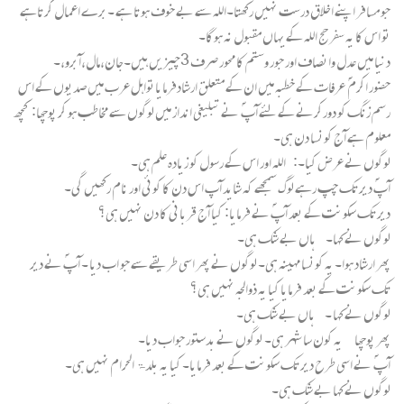
جو مسافر اپنے اخلاق درست نہیں رکھتا۔اللہ سے بے خوف ہوتا ہے ۔برے اعمال کرتاہے
تو اس کا یہ سفر حج اللہ کے یہاں مقبول نہ ہوگا۔
دنیا میں عدل وانصاف اور جور وستم کا محور صرف 3چیزیں ہیں۔جان،مال،آبرو،۔
حضور اکرم ؐ عرفات کے خطبہ میں ان کے متعلق ارشادفرمایاتواہل عرب میں صدیوں کے اس
رسم زنگ کو دورکرنے کے لئے آپ ؐ نے تبلیغی انداز میں لوگوں سے مخاطب ہو کر پوچھا: کچھ
معلوم ہے آج کونسا دن ہی۔
لوگوں نے عرض کیا۔: اللہ اور اس کے رسول کو زیادہ علم ہی۔
آپؐ دیر تک چپ رہے لوگ سمجھے کہ شاید آپ اس دن کا کوئی اور نام رکھیں گی۔
دیر تک سکونت کے بعد آپؐ نے فرمایا: کیا آج قربانی کا دن نہیں ہی؟
لوگوں نے کہا۔ ہاں بے شک ہی۔
پھر ارشاد ہوا۔ یہ کونسا مہینہ ہی۔ لوگوں نے پھر اسی طریقے سے جو اب دیا ۔ آپؐ نے دیر
تک سکونت کے بعد فرمایا کیا یہ ذوالجہ نہیں ہی؟
لوگوں نے کہا ۔ ہاں بے شک ہی۔
پھر پوچھا یہ کون سا شہر ہی۔ لوگوں نے بدستور جواب دیا۔
آپ ؐ نے اسی طرح دیر تک سکونت کے بعد فرمایا۔ کیا یہ بلدۃ الحرام نہیں ہی۔
لوگوں نے کہا بے شک ہی۔