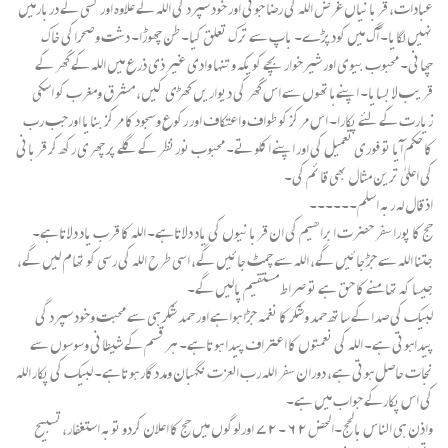
عبادات، قربانیاں غرض اللہ کی رضا جوئی اور خود سپرد گی اللہ کے علاوہ اور کسی کے دربارمیں
نہیں لگایا۔ آگ میں کودپڑے۔ باپ سے ترک تعلق کیا۔ طن چھوڑا۔ دشت وصحراکی خاک
چھانی۔ محبوب بیوی اور شیرخوار بچے کو یکہ وتنہا وادی غیر ذی ذرع میں اللہ کے گھر کے
قریب لا بسایا۔ اپنے ہاتھوں سے اس گھر کی دیواریں کھڑی کیں، مشرق ومغرب کو اسکی
زیارت کے لئے پکارا۔ اس مرکز کو طواف واعتکاف اور رکوع وسجود کا مرکز بنایا اورجب رب
کا حکم آیا تو فوری تعمیل کی اور اپنے اکلوتے۔ محبوب نورنظر کے گلے پر چھری رکھ کر قربانی
کی اعلیٰ ترین مثال بھی قائم کی۔
اذ قال لہ ربہ اسلم۔۔۔۔۔۔
حج کا پورا سفر حضرت ابراھیم کی ان قربانیوں کی یاد دلاتاہے۔ اللہ کا قرب یاد دلاتاہے۔
جتنا اللہ سے جڑ جائیں گے، اللہ سے چمٹ جائیں گے، اسی طرح اللہ کی رسی کو تھام لیں گے،
جیسا کہ تھامنے کا حق ہے تو صراط مستقیم پالیں گے۔
لبیک کی صدا کے ساتھ حمد وشکر کا نغمہ جڑا ہواہے اور حمد شکر ہی سے محبت وخود سپرد گی
پیداہوتی ہے۔ اللہ کی نعمتوں کا اعتراف پیدا ہوتاہے۔ ہر قسم کے شیطانی وسوسوں سے
نجات حاصل ہوتی ہے، دوران سفر اللہ رب العزت نگہبان ومددگار ہوتاہے۔ لبیک کی پکار اللہ
کی اس پکارکے جواب میں ہے۔
واذن ہی الناس بالحج۔الحض۶۲۔۷۲ اورلوگوں میں حج کا اعلان کردو توبہ استغفار،تسبیح