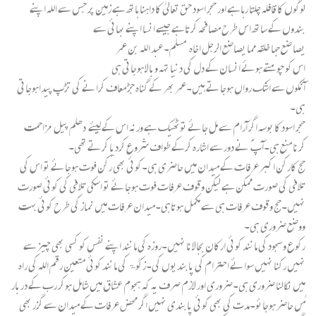
لوگوں کا قافلہ چلتا رہاہے اور حجر اسود حق تعالیٰ کا داہنا ہاتھ ہے زمین پر جس سے اللہ اپنے
بندوں کے ساتھ اس طرح مصافحہ کرتاہے جیسے انسا اپنے بھائی سے
یصا ضع جھا خلقہ مما یصاضع الرجل اخاہ مسلم۔عبد اللہ بن عمر
اس کو چومتے ہوئے انسان کے دل کی دنیا تہہ وبالا ہوجاتی ہی
آنکوں سے اشک رواں ہوجاتے ہیں۔عمر بھر کے گناہ جڑ معاف کرانے کی تڑپ پیداہوجاتی
ہی۔
حجر اسود کا بوسہ اگر آرام سے مل جائے توٹھیک ہے ورنہ اس کے لیئے دھلم پیل مزاحمت
کرنا منع ہی۔آپ ؐ نے دور سے اشارہ کرکے طواف شروع کردیا کرتے تھی۔
حج کارکن اکبر عرفات کے میدان میں حاضری ہی۔کوئی بھی رکن فوت ہوجائے تو اس کی
تلافی کی صورت ممکن ہے لیکن وقوف عرفات فوت ہوجائے تو اسکی تلافی کی کوئی صورت
نہیں۔حج وقوف عرفات ہی سے مکمل ہوتاہی۔میدان عرفات میں نماز کی طرح کوئی بہت
ووضع ضروری ہی۔
رکوع وسجود کی مانند کوئی ارکان بجالانا نہیں۔روزہ کی مانند اپنے نفس کو کسی بھی چیز سے
نہیں رکنا نہیں سوائے احترام کی پابندیوں کی۔زکوٰۃ کی مانند کوئی متعین رقم اللہ کی راہ
میں نکالنا ضروری ہی۔ضروری اور لازم صرف یہ کہ ہجوم عشاق میں شامل ہوکر رب کے دربار
مٰں حاضر ہوجائو۔مدت کی بھی کوئی پابندی نہیں اگر محض عرفات کے میدان سے گزر بھی