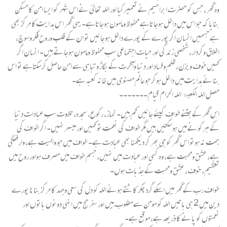
وہ گھر، جس کو حضرت ابراھیم نے تعمیرکیا اور اللہ تعالیٰ نے اس شہر کو ایسا امن کا مسکن
بنایا کہ جو اس میں داخل ہوجاتاہے محفوظ ومامون ہوجاتاہے۔ یہی گھر اس ہدایت کا مرکز بھی
ہے جسمیں انسان اگر پورے کے پورے داخل ہوجائیں تو ان کے قلب وروح فکر وسوچ،
اخلاق وکردار، شخصی زندگی اور حیات اجتماعی سب محفوظ ومامون ہوجاتے ہیں۔ انسان اگر
کہیں خوف ویزن، ظلم وفساد اور دنیا وآخرت کے بگاڑ وتباہی سے امن حاصل کرسکتاہے تو اس
بنائے ہدایت میں داخل ہوکر جو عالم مصنوی میں خانہ کعبہ ہے۔
حصل اللہ الکعبۃ اللہ الحرام قیام۔۔۔۔۔۔۔
اس گھر کے جتنے طواف کیئے جائیں کم ہیں۔ نماز، رکوع، سجدہ، تلاوت سب عبادات دنیا
کے ہرکونے میں ہوسکتیں ہیں مگر طواف کی نعمت تو کہیں اور میسر نہیں۔ اگر طواف کی
ہمت نہ ہوتو اس گھر کو جی بھر کر دیکھنا بھی عبادت ہے۔ طواف میں جو والہیت ہے، وارفتگی
ہے، عشق ومحبت ہے، وہ کسی اور عبادت میں نہیں، جسم طواف میں مصرف ہواور روح میں
تعظیم، خوف، عشق ومحبت کے جذبات ہوں۔
طواف رب کے گھر میں اسکے گرد چکر کاٹتے ہوئے اللہ کو دل کی سعی وجہد کا مرکز بنانا پورے
دین میں 2 ہی باتیں اللہ کو مومن سے مطلوب ہیں اور سفر حج میں انہی دونوں باتوں اور
نعمتوں کو پانے کا ذریعہ ہے، موقع ہے۔