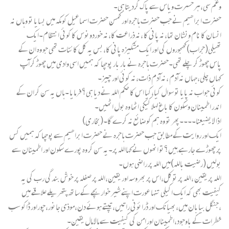
وغم سی،ہرحسرت ویاس سے پاک کردیتاہی۔
حضرت ابراھیم نے جب حضرت ہاجرہ اور کمسن حضرت اسماعیل کو مکہ میں بسایا تو وہاں نہ
انسان کا نام ونشان تھا،نہ پانی کا ،نہ ذراعت کا،نہ خوردونوس کا کوئی انتظام۔ایک
تھیلی(جراب)کھجوروں کی اور ایک مشکیزہ پانی کا،بس یہ کل کائنات تھی جو وہ ان کے
پاس چھوڑ کر چلے تھی۔حضرت ہاجرہ نے بار بار پوچھا کہ ہمیں اسی وادی میں چھوڑ کر آپ
کہاں چلی،جہاں نہ آدم ،نہ آدم ذات،نہ کوئی اور چیز۔
کوئی جواب نہ پایا تو سوال کیا،کیا اس کا حکم اللہ نے دیا ہی؟فرمایا ۔ہاں یہ سن کر ان کے
اندر اطمینان وسکون کا باغ لہلا کیکی اٹھا وہ بول اٹھیں۔
اذا لا یضیعنا۔۔۔۔پھر تو وہ ہم کو ضائع نہ کرے گا۔(بخاری)
ایک اور روایت کے مطابق جب حضرت ہاجرہ نے حضرت ابراھیم سے پوچھا کہ ہمیں کس
پر چھوڑے جارہے ہیں؟تو انھوں نے کہااللہ پر۔یہ سن کر وہ پورے سکون اور اطمینان سے
بولیں (رضیت باللہ)میں اللہ پر راضی ہوں۔
اللہ پر یقین ،اللہ پر توکل،اس پر بھروسہ اور یقین،اللہ پر صفلہ پر خوش بندگی رب کی یہ
کیفیت بھی کہ ایک اکیلی تنہا عورت اپنے شیر خواربچے کے ساتھ پتھریلے علاقے میں
،جنگل بیابان میں،بھیانک اور ڈرائونی راتیں،تپتے ہوئے دن،موذی جانور،چوراور ڈاکو سب
خطرات کے باوجود،اطمینان اور امن کی کیفیت سے مالا مال یقین۔