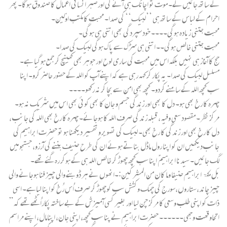
کے ساتھ جائیں گے۔ موت تو اچانک ہی آئے گی اور صبر انسانی اعمال کا صندوق ہوگا۔ پھر
احرام کے لباس کے ساتھ ہی ’’لبیک‘‘ کی صدا۔ محبت کا مکتب اوّلین۔
محبت جتنی زیادہ ہوگی۔۔۔۔ خود سپردگی بھی اتنی ہی ہوگی۔
محبت جتنی خالص ہوگی۔۔ اتنی ہی سڑک سے پاک ہوگی لبیک کی صدا۔
حج کا آغاز ہی نہیں بلکہ اس میں محبت کی ساری لوح اور جوہر بھی کھینچ کر جمع ہوگیا ہے۔
مسلسل لبیک کی صدا۔ یہ پکار کر کہہ رہی ہے کہ اپنے آپ کو اللہ کے حضور حاضر کرو۔ اپنا
سب کچھ اللہ کے سامنے کردو۔ کچھ بھی امن سے بچا کر نہ رکھو۔۔۔۔
چہرہ کا رخ بھی ہو۔ دل کا بھی اور زندگی جسم و جان کا بھی کوئی بھی اس میں شریک نہ ہو۔
مرکز نظر۔ مقصود سعی وفیہ ، قبلہ زندگی صرف اللہ کا ہوجائے۔ چہرہ کا رخ بھی اللہ کی جانب ،
دل کا رخ بھی اور زندگی کا رخ بھی۔ لبیک کی تصویر و تفسیر دیکھنا ہو تو حضرت ابراہیم کی
جانب دیکھیں ان کو اپنا رول ماڈل بناتے ہوئے ان کی طرح حنیف بننے کی آرزو، جستجو میں
لگ جائیں۔ سیدنا ابراہیم ؑ اپنا سب کچھ چھوڑ کر خالص اللہ ہی کے ہوکر رہ گئے تھے۔
بَل مکۃ ابراہیم حنیفا وما کان من المشرکین:۔انھوں نے ہر ڈوبنے والی چیز فنا ہوجانے والی
چیز چاند،ستاروں،سورج کی چمک وکشش سب کوچھوڑ کر صرف اُس رُخ کو اپنا لیاہے۔ اسی
ذات کو اپنی طلب وسعی کا مرکز چن لیا اور بغیر کسی آمیزش کے بے ساختہ پکاراُٹھے تھے کہ ”
اتحاوقھت وجھی۔۔۔۔۔۔ حضرت ابراہیم نے پنا سب کچھ، اپنی جان، اپنامال، اپنے مراسم