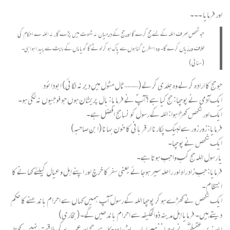
اور فرمایا ۔۔۔
جو شخص صرف اللہ کے لئے حج کرے گا اور حج کے درمیان نہ شہوت میں پڑے گا، نہ اللہ ے احکام کی
خلاف ورزیاں کرے گا۔ وہ اسطرح گناہوں سے پاک ہو کر لوٹے گا گویا ماں کے پیٹ سے پیدا ہوا ہی۔
(سنائی)
جو حج کا ارادہ کرلے وہ جلدی کرلے (………ٹال مٹول میں دیر نہ لگائی) ابودائود
ایک آدمی نے پوچھا: حج کیا ہے؟ آپؐ نے فرمایا: بال پریشان ہوں جو فوجیوں نہ لگی ہو۔
ایک اور شخص کھڑا ہوا: اللہ کے رسول کو نسا حج افضل ہے۔
فرمایا: زور زور سے لبیک پکارنا ار قربانی کا خون بہانا (ابن صاحبہ)
ایک شخص نے پوچھا۔
یا رسول اللہ حج کب واجب ہوتا ہے۔
فرمایا: جب زاد راہ اور راحلہ سیر ہوجائے یعنی سفر کا خرچ اور اپنے اہل و عیال کیلئے کھانے کا
انتظام۔
ایک شخص نے کھڑے ہو کر پوچھا اللہ کے رسول ؐ آپ ہمیں کہاں سے احرام باندھنے کا حکم
دیتے ہیں۔ فرمایا اہل مدینہ ذوالحکیفہ سے احرام باندھیں گے۔ (بخاری)
ابورزین عقیلی ؓ نے پوچھا ’’میرا باپ بوڑھا ہوچکا ہے، حج اور عمرے کی طاقت نہیں رکھتا۔