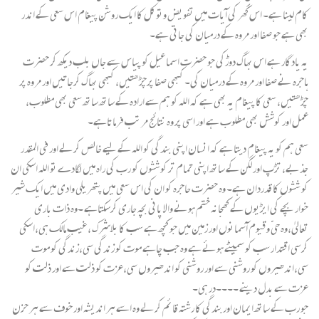
کام لینا ہے۔ اس گھر کی آیات میں تفویض وتوکل کا ایک روشن پیغام اس سعی کے اندر
بھی ہے جو صفا اور مروہ کے درمیان کی جاتی ہے۔
یہ یادگار ہے اس بھاگ دوڑکی جو حضرت اسماعیل کو پیاس سے جاں بلب دیکھ کر حضرت
ہاجرہ نے صفا اور مروہ کے درمیان کی۔ کبھی صفا پرچڑھتیں، کبھی بھاگ کرجاتیں اور مروہ پر
چڑھتیں، سعی کا پیغام یہ بھی ہے کہ اللہ کو ہم سے ارادہ کے ساتھ ساتھ سعی بھی مطلوب،
عمل اور کوشش بھی مطلوب ہے اور اسی پر وہ نتائج مرتب فرماتاہے۔
سعی ہم کو یہ پیغام دیتا ہے کہ انسان اپنی بندگی کو اللہ کے لیے خالص کرلے اور فی المقدر
جذبے، تڑپ اور لگن کے ساتھ اپنی تمام تر کوششوں کو رب کی راہ میں لگادے تو اللہ اسکی ان
کو ششوں کا قدردان ہے۔ وہ حضرت حاجرہ کو ان کی اس سعی میں پتھریلی وادی میں ایک شیر
خوار بچے کی ایڑیوں کے کھجانہ ختم ہونے والا پانی بچہ جاری کرسکتاہے ۔وہ ذات باری
تعالیٰ،وہ حیّ وقیوم آسمانوں اور زمین میں جو کچھ ہے سب کا بلاشرک ،غیب مالک ہی،اسکی
کرسی اقتدار سب کو سمیٹے ہوئے ہے وہ جب چاہے موت کو زندگی سی،زندگی کو موت
سی،اندھیروں کو روشنی سے اور روشنی کو اندھیروں سی،عزت کو ذلت سے اور ذلت کو
عزت سے بدل دینے ۔۔۔۔در ہی۔
جو رب کے ساتھ ایمان اوربندگی کا رشتہ قائم کرلے وہ اسے ہر اندیشہ اور خوف سے ہر حزن