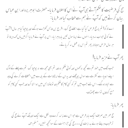
حج کی فرضیت کا حکم آتے ہی آپ ؐ نے اس کا اعلان فرمایا۔ حضرت ابوہریرہ اور ابن عباس
بیان کرتے ہیں کہ آپ ؐ نے ہم سے خطاب کیا اور فرمایا:
اے لوگو! تم پر حج فرض کیا گیا ہے اسلئے حج کرو۔ اقرع بن خابس کھڑے ہوگئے اور پوچھا کیا ہر سال؟ آپ ؐ
نے کوئی جواب نہ دیا۔ انہوں نے اپنا سول تین بار دہرایا۔ اس پر آپؐ نے فرمایا اگرمیں ہاں کہہ دیتا تو
ہر سال فرض ہوجاتا، پھر تم اس پر عمل نہ کر پاتے۔
پھر آپ نے مزید فرمایا!
جب تک میں خود تم سے کچھ نہ کہوں اور کوئی حکم نہ دو، تم بھی مجھ سے نہ پوچھا کرو. تم سے پہلے کے لوگ
اپنے انبیاء سے کثرت سے سوال پوچھنے اور یہ ان کے ارشادات کے بارے میں اختلافات کرنے کی وجہ
سے تباہ ہوگئے۔ اس لئے جب میں تم کو کسی کام کا حکم دو تو جتنا بس میں ہو اتنا کرو اور جب کسی کام کو
منع کردوں تو اسے چھوڑ دو۔
پھر فرمایا:
حج عمر میں صرف ایک بار فرض ہے جو اس سے زائد کرے وہ نقل ہے ایک اور جگہ آپؐ نے حج کی
ترغیب دیتے ہوئے ہدایت کی ۔۔۔حج کی جزا جنت کے سوا کچھ نہیں۔ مسلم احمد