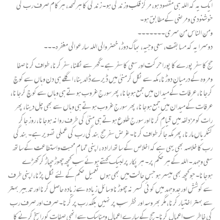
ایک یہ کہ اللہ ہی مقصود ہو، مرکز قلب وزندگی ہو۔ زندگی کا ہرلمحہ، ہرکام صرف رب کی
خوشنودی ومرضی کے مطابق ہو۔
ومن الناس من سری۔۔۔۔۔۔۔
دوسرا یہ کہ مسابقت، سعی وجیہ، بھاگ دوڑ، خضر والی اللہ سارعو الی مغفرہ۔۔۔
حج کا سفر پورے کا پورا حرکت اور سعی کا سفر ہے ۔گھر سے نکلنا، سفرکرنا، طواف کرنا صفا
ومروہ کے درمیان دوڑنا، مکہ سے نکل کر منیٰ میں ڈیرے ڈالدینا، اگلے ہی دن وہاں سے کوچ
کرجانا، عرفات کے میدان میں جمع ہوجانا، پھرسورج غروب ہوتے ہی وہاں سے کوچ کرجانا،
عرفات کے میدان میں جمع ہوجانا، پھر سورج غروب ہوتے ہی وہاں سے بھی چل دینا، پھر
رات کو مزدلفہ میں قیام کرنا اور سورج طلوع ہوتے ہی منیٰ کی طرف روانہ ہوجانا، روز جاکر
کنکریاں مارنا، پھر مکہ جاکر طواف کرنا۔ غرض سفر حج بندگی رب کی عملی تصویر ہے۔ بندگی
رب کا خلاصہ بھی یہی ہے کہ اخلاص کے ساتھ ارادہ ، اپنی تمام محبت واستطاعت کے ساتھ
سعی وجہد۔ اللہ کے ہر حکم پر۔ ہر پکار پر لبیک کہتے ہوئے سب کچھ چھوڑ چھاڑ کر کھڑے
ہوجانا۔ جوکچھ بھی میسر ہو جس حالت میں بھی ہوں تعمیل حکم کے لئے نکل پڑنا، اپنی طرف
سے کوشش اورجدوجہد میں کوئی کسر نہ چھوڑنا وسائل زیادہ سے زیادہ حاصل کرنا اور تدبیر بہتر
سے بہتر اختیار کرنا، مگر بھروسہ اور نظر سب پر نہیں بلکہ رب پر کرنا۔ صرف اور صرف رب
کی خاطر سب اعمال کرنا۔ حج کے سارے اعمال ومناسک سے انھی صفات کو راسخ کرنے کا