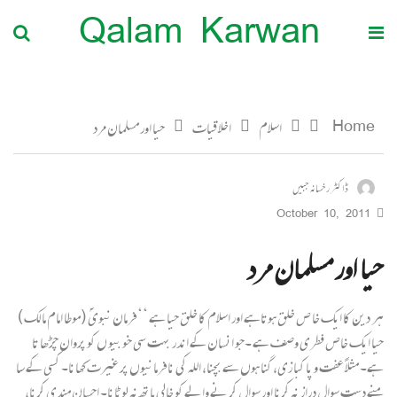
Qalam Karwan
Home
اسلام
اخلاقیات
حیا اور مسلمان مرد
ڈاکٹر رخسانہ جبیں
October 10, 2011
حیا اور مسلمان مرد
ہر دین کا ایک خا ص خلق ہوتاہے اور اسلام کا خلق حیا ہے ‘‘فرمان نبویؐ (موطا امام ما لک )
حیا ایک خاص فطری وصف ہے ۔جو انسان کے اندر بہت سی خو بیو ں کو پروان چڑھا تا
ہے۔ مثلاً عفت و پا کبا زی، گنا ہوں سے بچنا، اللہ کی نافرمانیوں پر غیرت کھانا۔ کسی کے سا
منے دست سوال دراز نہ کرنا اور سوال کر نے والے کو خالی ہاتھ نہ لوٹانا۔ احسان مندی کرنا،