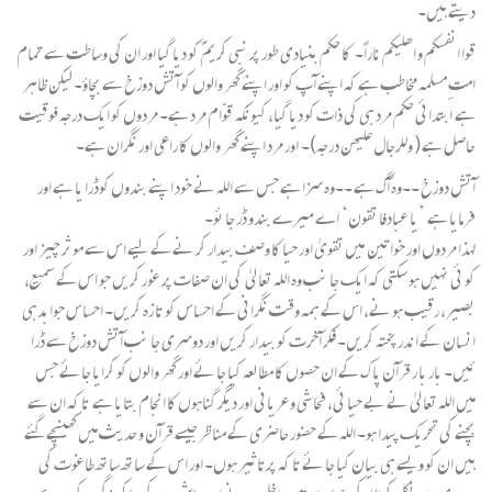
دیتے ہیں۔
قوا انفسکم و اھلیکم ناراً۔ کا حکم بنیادی طور پر نبی کریم ؐ کو دیا گیا اور ان کی وساطت سے تمام
امتِ مسلمہ مخاطب ہے کہ اپنے آپ کو اور اپنے گھر والوں کو آتش دوزخ سے بچاؤ۔ لیکن ظاہر
ہے ابتدائی حکم مرد ہی کی ذات کو دیا گیا، کیونکہ قوّام مرد ہے۔ مردوں کو ایک درجہ فوقیت
حاصل ہے ( وللرجال علیھن درجہ)۔ اور مرد اپنے گھر والوں کا راعی اور نگران ہے۔
آتش دوزخ ۔۔وہ آگ ہے ۔۔وہ سزا ہے جس سے اللہ نے خود اپنے بندوں کوڈرا یا ہے اور
فرمایا ہے ’یا عبادفا تقون‘ اے میرے بندو ڈر جا ئو۔
لہذا مردوں اور خواتین میں تقویٰ اور حیا کا وصف بیدار کر نے کے لیے اس سے موثر چیز اور
کو ئی نہیں ہو سکتی کہ ایک جا نب وہ اللہ تعا لیٰ کی ان صفات پر غور کریں جو اس کے سمیع،
بصیر، رقیب ہو نے، اس کے ہمہ وقت نگرانی کے احساس کو تا زہ کریں۔ احساس جوابدہی
انسان کے اندر پختہ کریں۔ فکر آخرت کو بیدار کریں اور دوسری جا نب آتش دوزخ سے ڈرا
ئیں۔ بار با ر قرآن پا ک کے ان حصوں کا مطا لعہ کیا جا ئے اور گھر والوں کو کرایا جائے جس
میں اللہ تعا لیٰ نے بے حیا ئی، فحاشی و عریانی اور دیگر گناہوں کا انجام بتایا ہے تا کہ ان سے
بچنے کی تحریک پیدا ہو۔ اللہ کے حضور حاضری کے مناظر جیسے قرآن و حدیث میں کھینچے گئے
ہیں ان کو ویسے ہی بیان کیا جا ئے تا کہ پرتاثیر ہوں۔ اور اس کے ساتھ ساتھ طاغوت کی