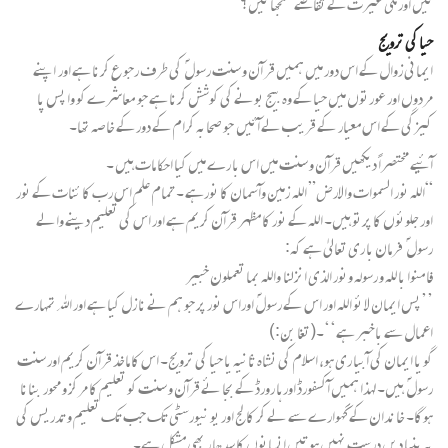
ئیں اور ملی غیرت کے تقاضے سمجھا ئیں؟
حیا کی ترویج
ایمانی زوال کے اس دور میں ہمیں قر آن و سنت رسول ؐ کی طرف رجو ع کرنا ہے اور اپنے
مردوں اور عورتوں میں حیا کے وہ بیج بونے کی کوشش کرنا ہے جو معاشرے کو وا پس پا
کیزگی کے اس معیار کے قریب لے آئیں جو صحابہ کرام کے دور کے خا صہ تھا۔
آئیے مختصراً دیکھیں قرآن و سنت میں اس با رے میں کیا احکا مات ہیں ۔
“اللہ نور السموات والارض” اللہ زمین وآسمان کا نورہے ۔ تمام علم اس رب کا ئنات کے نور
اور جلوئوں کا پرتو ہیں۔ اللہ کے نور کا مظہر قرآن کریم ہے اور اس کی تعلیم دینے والے
رسول ؐ فرمان با ری تعالیٰ ہے کہ:
فا منوا با للہ و رسولہ ونور الذی انزلنا واللہ بما تعملون خبیر
’’پس ایمان لا ئو اللہ اور اس کے رسولؐ اوراس نور پر جو ہم نے نا زل کیا ہے اور اﷲ تمہارے
اعمال سے باخبر ہے‘‘۔(تغا بن:)
گو یا ایمان کی آبیا ری ہو، اسلام کی نشاہ ثانیہ یا حیا کی ترویج۔ اس کا ماخذ قرآن کریم اور سنت
رسول ؐ ہیں۔ لہذا ہمیں آکسفورڈ اور ہا رورڈ کے بجا ئے قرآن و سنت کو تعلیم کا مرکز و محور بنانا
ہوگا۔ خا ندان کے گہوارے سے لے کر کا لج اور یو نیورسٹی تک جب تک تعلیم و تدریس کی
یہ بنیا دیں درست نہیں ہو تیں انسانوں کا سدھا ر بھی مشکل ہے۔