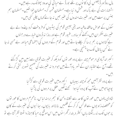
مال روڈ اور ڈیفنس کی دکانوں پر لگے بورڈ بے حیائی کی حدود پھلانگ رہے ہیں۔
اشتہا رات کی بے باک اور فحش دنیا ہے۔ مسلمان قحبہ گر۔ مسلمان طوائفیں۔ مسلمان ہم
جنس پرست ہیں اور غیرت مندوں کی غیرتیں نہ جانے کہاں چلی گئی ہیں۔
سکوّں کے عوض حافظہ عافیہ صدیقی جیسی قوم کی بیٹیوں کو فروخت کردینے والے بے
غیرت حکمران ہیں۔ کہنے کو بہا در، غیور قوم ہے اور روزانہ ڈرون طیارے درجنوں
بےگناہوں پر بم برسا کر چلے جاتے ہیں اور قوم کے مردوں کی اجتماعی حیا اور بے حسی نہ جا
نے کس پاتال تک جا پہنچی ہے۔
اکبر الہ آبادی مرحوم چند بے پردہ عورتوں کو دیکھ کر غیرت قومی سے زمین میں گڑ گئے
تھے۔ آج بے اختیار ان کے شعر یا د آتے ہیں جو مردانہ غیرت کی صحیح تصویر کشی کرتے
ہیں ۔
بے پردہ نظر آئیں مجھ کو چند بیبیاں اکبر وہیں غیرت قو می سے گڑ گیا
پوچھا جو میں نے آپ کا پردہ کیا ہوا کہنے لگیں عقل پر مردوں کی پڑ گیا
شادی ہالوں میں عورتوں کا حد سے نکلنا، دلہن کا نیم برہنہ لباس، نامحرم مردوں کا عورتوں
کو مختلف زاویوں سے فوکس کر کر کے فلمیں بنانا اور باپوں، بھائیوں کی غیرت کے کان
پر جوں تک نہ رینگنا، ہاں اکثر دیندار گھرانوں میں اس موقع پر حیا کا جنازہ اٹھتا نظر آتا ہے تو