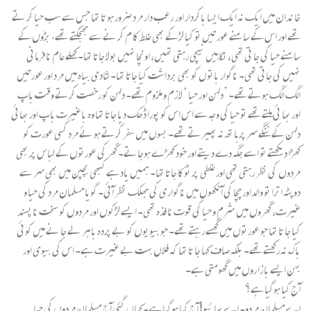
خا ندان میں ایک نہ ایک ایسا باکردار اور رعب دار مرد ضرور ہو تا تھا جس سے سب حیا کر تے
تھے اور اس کے سا منے عورتیں تو کیا لڑکے بھی غلط کا م کر نے سے جھجکتے تھے. بڑوں کے
سامنے حیا کی جا تی تھی، نگاہیں نیچی رہتی تھیں، اونچا نہیں بولا جاتا تھا۔ کھلے عام نافرمانی
نہیں کی جاتی تھی۔ ناگوار باتوں کو بھی برداشت کیا جاتا تھا۔ شادی بیاہ میں مرد اور عورتیں
الگ الگ ہوتے تھے۔ ’دلہن اور حیا ‘ لا زم و ملزوم تھے۔ دلہن کو رخصت کرتے وقت باپ
اور بھا ئی ملتے تھے تو حیا کی وجہ سے اس اس کو پورا ڈھک دیا جاتا تھا وہ باغیرت باپ اور بھائی
دلہن کے ننگے سر پر ہا تھ نہ پھیرتے تھے۔ بسوں میں سفر کرتے ہو ئے مرد کسی عورت کو
کھڑا دیکھتے تو اسے جگہ دے دیتے اور خود کھڑے ہوجاتے۔ گھر کی عورتوں کے لباس پر بھی
مردوں کی نظر رہتی تھی اور غلطی پر ٹوکا جاتا تھا۔ ہمیں یاد ہے کبھی بچپن میں بھی سر سے
دوپٹہ اترا تو والداور چچا کی آنکھوں میں ناگواری کی جھلک نظر آئی۔ گویا مسلمان مرد کی حیا و
غیرت، گھروں میں شرم و حیا کی قوت نا فذہ تھی۔ ایسے لڑکوں اور مردوں کو سخت نا پسند
کیا جا تا تھا جو عورتوں میں گھسے رہتے تھے۔ جو بیویوں کو بے پردہ باہر لے جا نے میں کوئی
باک نہ رکھتے تھے۔ بلکہ صاف کہا جا تا تھا کہ فلاں بہت بے غیرت ہے۔ اس کی بیوی اور
بہن ایسے با زا روں میں گھو متی ہے۔
آج کیا ہوگیا ہے؟
اے مسلمان مردو۔ اے بھا ئیو! آج کیا ہوگیا ہے۔ کہاں گئی آج مسلمان مردوں کی حیا