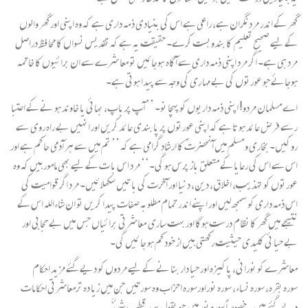
گھر کے اندر مردنگران ہے، راعی ہے اس کی بنیادی ذمہ داری ہے کہ وہ اپنی اور گھر والوں
کے لیے صحیح تعلیم کا بندوبست کرے۔ حقیقت یہ ہے کہ تقدیس نسواں کا محا فظ دراصل
مرد ہی ہے۔ اگر مرد اپنی ذمہ داری سے آگاہ ہوجائیں تو معا شرے سے ان برائیوں کا خاتمہ
ہوجائے جو عورتوں کی بے مہا ری کی وجہ سے پیدا ہوتی ہے۔
اے مسلمان مردو! اپنی ذمہ داریوں کو پہچا نو۔ ’’ آپ پر باپ، بھائی یا خاوند ہو نے کے اعتبا
ر سے فرض عا ئد ہو تا ہے کہ اپنی عورتوں پر پا بندی عا ئد کریں اور انہیں بے راہ روی سے
روکیں۔ بخاری و مسلم میں آنحضرتؐ کا ارشاد گرامی ہے کہ ’’ تم میں سے ہر آدمی حا کم ہے اور
اس سے اس کی رعایا کے متعلق باز پرس ہو گی۔‘‘ مرد اس با ت کے لیے بھی مامور ہیں کہ وہ
عورتوں کو تہذیب، اخلا ق، دین، دنیا اور آخرت کی با تیں سکھلا ئیں۔ مرد اگر قوامیت کی
اس ذمہ داری کو سمجھ لیں اور اپنے اندر تمام مطلوبہ صفات پیدا کریں تو ان شاءاللہ اس کے
نتیجے میں گھر کا نظام درست ہوگا اور بہت ساری معاشرتی برائیاں جس میں بے حجابی اور
بے حیا ئی کلیدی حیثیت رکھتی ہیں از خود کم ہو جا ئیں گی۔
معاشرے کو نورانی، پاکیزہ اور حیا دار بنا نے کے لیے مردوں کو دیے گئے مزید احکام
سورہ بقرہ، سورہ نساء، سورہ نوراورسورہ احزاب وہ سورتیں جن میں زیا دہ ترمعاشرتی احکا مات
دیے گئے ہیں۔ خصوصاً سورہ نور میں جو بقول سید قطب شہیدؒ