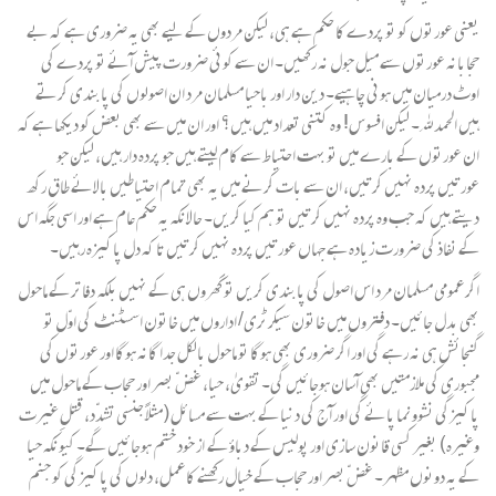
یعنی عورتوں کو تو پردے کا حکم ہے ہی، لیکن مردوں کے لیے بھی یہ ضروری ہے کہ بے
حجابانہ عورتوں سے میل جول نہ رکھیں۔ ان سے کوئی ضرورت پیش آئے تو پردے کی
اوٹ درمیان میں ہونی چاہیے۔ دین دار اور باحیا مسلمان مرد ان اصولوں کی پابندی کرتے
ہیں الحمد ﷲ۔ لیکن افسوس! وہ کتنی تعداد میں ہیں؟ اور ان میں سے بھی بعض کو دیکھا ہے کہ
ان عورتوں کے بارے میں تو بہت احتیاط سے کام لیتے ہیں جو پردہ دار ہیں، لیکن جو
عورتیں پردہ نہیں کرتیں، ان سے بات کرنے میں یہ بھی تمام احتیاطیں بالائے طاق رکھ
دیتے ہیں کہ جب وہ پردہ نہیں کرتیں تو ہم کیا کریں۔ حالانکہ یہ حکم عام ہے اور اسی جگہ اس
کے نفاذ کی ضرورت زیادہ ہے جہاں عورتیں پردہ نہیں کرتیں تا کہ دل پاکیزہ رہیں۔
اگر عمومی مسلمان مرد اس اصول کی پابندی کریں تو گھروں ہی کے نہیں بلکہ دفاتر کے ماحول
بھی بدل جائیں۔ دفتروں میں خاتون سیکرٹری/ اداروں میں خاتون اسسٹنٹ کی اوّل تو
گنجائش ہی نہ رہے گی اور اگر ضروری بھی ہوگا تو ماحول بالکل جدا گانہ ہوگا اور عورتوں کی
مجبوری کی ملازمتیں بھی آسان ہوجائیں گی۔ تقویٰ، حیا، غضّ بصر اور حجاب کے ماحول میں
پاکیزگی نشوونما پائے گی اور آج کی دنیا کے بہت سے مسائل (مثلاً جنسی تشدّد، قتلِ غیرت
وغیرہ) بغیر کسی قانون سازی اور پولیس کے دباؤ کے از خود ختم ہوجائیں گے۔ کیونکہ حیا
کے یہ دونوں مظہر۔ غضّ بصر اور حجاب کے خیال رکھنے کا عمل، دلوں کی پاکیزگی کو جنم