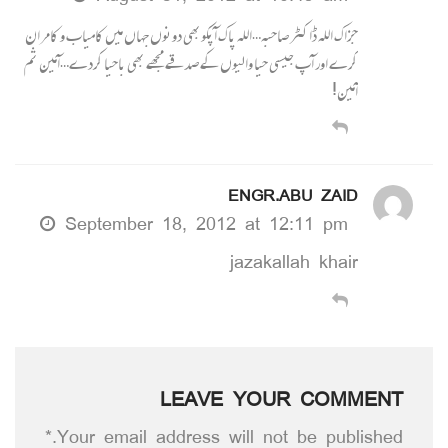
جزاک اللہ ڈاکٹر صاحبہ…اللہ پاک آپکوبھی دونوں جہاں میں کامیاب و کامران
کرے اور آپ جیسی حیا والیوں کے صدقے مجھے بھی باحیا کردے…آمین ثم
آمین!
ENGR.ABU ZAID
September 18, 2012 at 12:11 pm
jazakallah khair
LEAVE YOUR COMMENT
Your email address will not be published.*