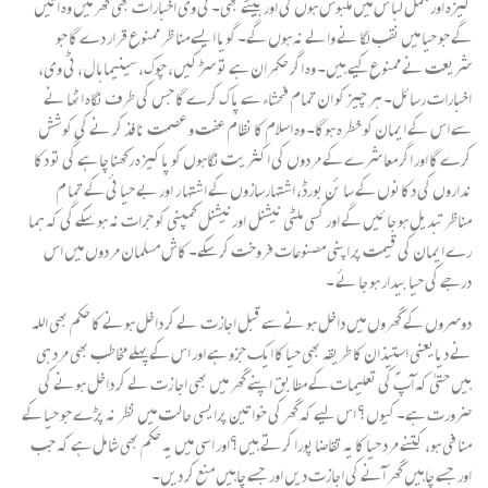
کیزہ اور مکمل لبا س میں ملبوس ہوں گی اور بیٹے بھی۔ ٹی وی اخبارات بھی گھر میں وہ آئیں
گے جو حیا میں نقب لگا نے والے نہ ہوں گے۔ گویا ایسے منا ظر ممنوع قرار دے گا جو
شریعت نے ممنوع کیے ہیں۔ وہ اگر حکمران ہے تو سڑکیں، چوک، سینیما ہا ل، ٹی وی،
اخبارات رسائل۔ ہر چیز کو ان تمام فحشاء سے پا ک کرے گا جس کی طرف نگاہ اٹھا نے
سے اس کے ایمان کو خطرہ ہوگا۔ وہ اسلام کا نظام عفت و عصمت نا فذ کر نے کی کو شش
کرے گا اور اگر معا شرے کے مردوں کی اکثریت نگاہوں کو پاکیزہ رکھنا چا ہے گی تو دکا
نداروں کی دکانوں کے سا ئن بورڈ، اشتہارسازوں کے اشتہا ر اور بے حیا ئی کے تما م
مناظرتبدیل ہو جا ئیں گے اور کسی ملٹی نیشنل اورنیشنل کمپنی کو جرات نہ ہو سکے گی کہ ہما
رے ایمان کی قیمت پر اپنی مصنوعات فروخت کر سکے۔ کاش مسلمان مردوں میں اس
درجے کی حیا بیدار ہو جا ئے ۔
دوسروں کے گھروں میں داخل ہو نے سے قبل اجازت لے کر داخل ہونے کا حکم بھی اللہ
نے دیایعنی استیذان کا طریقہ بھی حیا کا ایک جزو ہے اور اس کے پہلے مخاطب بھی مرد ہی
ہیں حتیٰ کہ آپؐ کی تعلیمات کے مطا بق اپنے گھر میں بھی اجا زت لے کر داخل ہونے کی
ضرورت ہے۔ کیوں؟ اس لیے کہ گھرکی خواتین پرایسی حالت میں نظر نہ پڑے جو حیا کے
منا فی ہو، کتنے مرد حیا کا یہ تقاضا پورا کرتے ہیں؟اور اسی میں یہ حکم بھی شا مل ہے کہ جب
اور جسے چاہیں گھر آنے کی اجازت دیں اور جسے چاہیں منع کر دیں۔