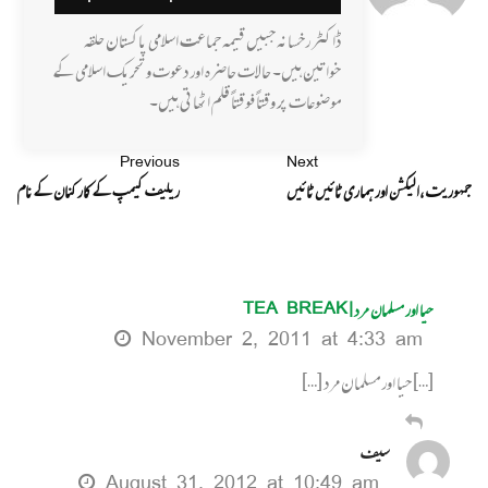
ڈاکٹر رخسانہ جبیں قیمہ جماعت اسلامی پاکستان حلقہ
خواتین ہیں۔ حالات حاضرہ اور دعوت و تحریک اسلامی کے
موضوعات پر وقتاً فوقتاً قلم اٹھاتی ہیں۔
Previous
Next
جمہوریت ،الیکشن اور ہماری ٹائیں ٹائیں
ریلیف کیمپ کے کارکنان کے نام
حیا اور مسلمان مرد | TEA BREAK
November 2, 2011 at 4:33 am
[…] حیا اور مسلمان مرد […]
سیف
August 31, 2012 at 10:49 am