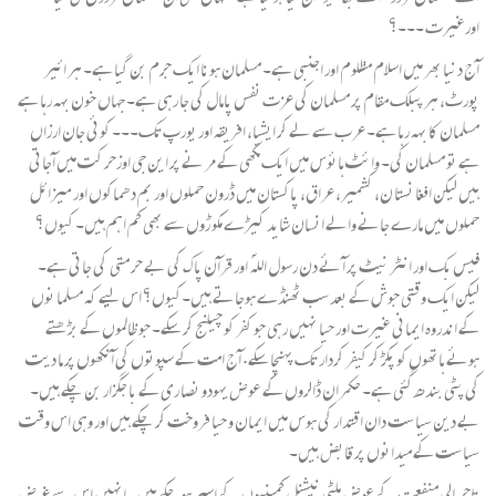
اورغیرت ۔۔۔؟
آج دنیا بھر میں اسلام مظلوم اور اجنبی ہے۔ مسلمان ہونا ایک جرم بن گیا ہے۔ ہر ائیر
پورٹ، ہر پبلک مقام پر مسلمان کی عزت نفس پامال کی جا رہی ہے۔ جہاں خون بہہ رہا ہے
مسلمان کا بہہ رہا ہے۔ عرب سے لے کر ایشیا، افریقہ اور یورپ تک۔۔۔ کوئی جان ارزاں
ہے تو مسلمان کی۔ وائٹ ہائوس میں ایک مکھی کے مر نے پر این جی اوزحر کت میں آجاتی
ہیں لیکن افغا نستا ن، کشمیر، عراق، پاکستان میں ڈرون حملوں اور بم دھماکوں اور میزائل
حملوں میں مارے جانے والے انسان شاید کیڑے مکو ڑوں سے بھی کم اہم ہیں۔ کیوں؟
فیس بک اور انٹر نیٹ پر آ ئے دن رسول اللہ ؐ اور قرآن پاک کی بے حر متی کی جاتی ہے۔
لیکن ایک وقتی جوش کے بعد سب ٹھنڈے ہوجاتے ہیں۔کیوں؟ اس لیے کہ مسلما نوں
کے اندروہ ایمانی غیرت اور حیا نہیں رہی جو کفر کو چیلنج کر سکے۔ جو ظالموں کے بڑھتے
ہوئے ہاتھوں کو پکڑ کر کیفر کردار تک پہنچا سکے. آج امت کے سپوتوں کی آنکھوں پر ما دیت
کی پٹی بندھ گئی ہے۔ حکمران ڈالروں کے عوض یہودو نصا ری کے با جگزار بن چکے ہیں۔
بے دین سیا ست دان اقتدار کی ہوس میں ایمان و حیا فروخت کر چکے ہیں اور وہی اس وقت
سیا ست کے میدانوں پر قابض ہیں۔
تاجر مالی منفعت کے عوض ملٹی نیشنل کمپنیوں کے اسیر ہوچکے ہیں۔ انہیں اس سے غرض