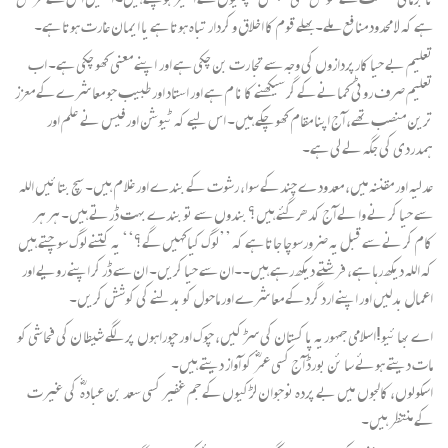
ہے کہ لا محدود منا فع ملے۔ بھلے قوم کا اخلاق و کردار تباہ ہوتا ہے یا ایمان غارت ہوتا ہے۔
تعلیم بے حیا کارپردازوں کی وجہ سے تجا رت بن چکی ہے اور اپنے معنی کھو چکی ہے۔ اب
تعلیم صرف روٹی کمانے کے گر سیکھنے کا نا م ہے اور استاد اور طبیب جو معا شرے کے معزز
ترین منصب تھے، آج اپنا مقام کھوچکے ہیں۔ اس لیے کہ ٹیوشن اور فیس نے علم اور
ہمدردی کی جگہ لے لی ہے۔
عدلیہ اور مقننہ میں، معدود ے چند کے سوا، رشوت کے بندے اور غلا م ہیں۔ سچ بتا ئیں اللہ
سے حیا کر نے وا لے آج کدھر گئے ہیں؟ بندوں سے تو بندے بہت ڈرتے ہیں۔ ہر ہر
کام کر نے سے قبل یہ ضرورسوچا جاتا ہے کہ ’’لوگ کیاکہیں گے؟‘‘ یہ کتنے لوگ سوچتے ہیں
کہ اللہ دیکھ رہا ہے، فرشتے دیکھ رہے ہیں۔۔ان سے حیا کریں۔ ان سے ڈر کر اپنے رویے اور
اعمال بدلیں اور اپنے ارد گرد کے معا شرے اور ماحول کو بدلنے کی کوشش کریں۔
اے بھا ئیو!اسلامی جمہوریہ پا کستان کی سڑکیں، چوک اور چوراہوں پر لگے شیطا ن کی فحاشی کو
مات دیتے ہوئے سا ئن بورڈ آج کسی عمرؓ کو آواز دیتے ہیں۔
اسکولوں، کالجوں میں بے پردہ نوجوان لڑکیوں کے جم غفیر کسی سعد بن عبادہ ؓ کی غیرت
کے منتظر ہیں۔