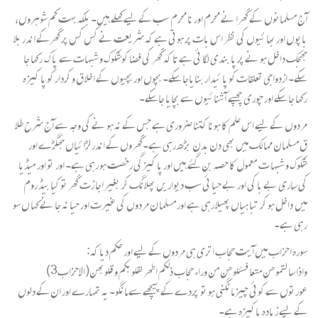
آج مسلمانوں کے گھرا نے محرم اور نا محرم سب کے لیے کھلے ہیں۔ بلکہ بہت کم شوہروں،
باپوں اور بھا ئیوں کی نظر اس بات پر ہوتی ہے کہ شریعت نے کس کس پر گھرکے اندر بلا
جھجک داخل ہو نے پر پا بندی لگا ئی ہے تا کہ گھر کی فضا کوشکوک و شبہات سے پا ک رکھا جا
سکے۔ ازدواجی تعلقات کو پا ئیدار بنایاجا سکے۔ بچوں اور بچیوں کے اخلا ق و کردار کو پا کیزہ
رکھا جا سکے اور چوری چھپے آشنائیوں سے بچایا جاسکے۔
مردوں کے لیے اس علم کا ہونا کتنا ضروری ہے جس کے نہ ہو نے کی وجہ سے آج شرح طلا
ق مسلمان مما لک میں بھی دن بدن بڑھ رہی ہے۔گھروں کے اندر لڑائیاں جھگڑے اور
شکوک و شبہا ت معمول کا حصہ بن گئے ہیں اور پا کیزگی رخصت ہو رہی ہے۔ اور تو اور میڈیا
کی ساری بے با کی اور بے حیا ئی سب دیواریں پھلانگ کر بغیر اجا زت گھر تو کیا بیڈ روم
میں داخل ہو کر تبا ہیاں پھیلا رہی ہے اور مسلما ن مردوں کی غیرت اور حیا نہ جا نے کہا ں سو
رہی ہے۔
سورہ احزاب میں آیت حجاب اتری ہی مردوں کے لیے اور حکم دیا کہ:
واذا سا لتموھن متعا فسئلوھن من وراء حجاب ذلکم اطھر لقلوبکم و قلوبھن(الاحزاب3)
عورتوں سے کوئی چیز مانگنی ہو تو پردے کے پیچھے سے مانگو۔ یہ تمہارے اور ان کے دلوں
کے لیے زیادہ پاکیزہ ہے۔