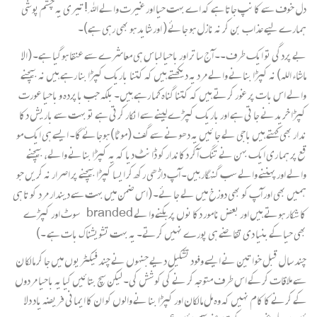
دل خوف سے کانپ جاتا ہے کہ اے بہت حیا اور غیرت والے اﷲ! تیری یہ چشم پوشی
ہمارے لیے عذاب بن کر نہ نازل ہو جائے ( اور شاید ہو بھی رہی ہے)۔
بے پردگی تو ایک طرف۔۔ آج ساتر اور باحیا لباس ہی معاشرے سے عنقا ہوگیا ہے۔ (الا
ماشاء اللہ) نہ کپڑا بنانے والے مرد یہ دیکھتے ہیں کہ کتنا باریک کپڑا بنا رہے ہیں نہ بیچنے
والے اس بات پر غور کرتے ہیں کہ کتنا گناہ کما رہے ہیں۔ بلکہ جب باپردہ و باحیا عورت
کپڑا خریدنے جا تی ہے اور باریک کپڑے لینے سے انکار کرتی ہے تو بہت سے باریش دکا
ندار بھی کہتے ہیں باجی لے جا ئیں یہ دھونے سے گف (موٹا) ہوجائے گا۔ ایسے ہی ایک مو
قع پر ہما ری ایک بہن نے تنگ آکر دکاندار کو ڈانٹ دیا کہ یہ کپڑا بنانے والے، بیچنے
والے اور پہننے والے سب گنہگار ہیں۔ آپ داڑھی رکھ کر ایسا کپڑا بیچنے پر اصرار نہ کریں جو
ہمیں بھی اور آپ کو بھی دوزخ میں لے جا ئے۔ (اس ضمن میں بہت سے دیندار مرد کو تا ہی
کا شکار ہوتے ہیں اور بعض نامور دکا نوں پر بکنے وا لے branded سوٹ اور کپڑے
بھی حیا کے بنیا دی تقا ضے ہی پورے نہیں کرتے۔ یہ بہت تشویشناک بات ہے ۔)
چند سا ل قبل خوا تین نے ایسے وفود تشکیل دیے جنہوں نے چند فیکٹریوں میں جا کر مالکا ن
سے ملاقات کر کے اس طرف متوجہ کر نے کی کو شش کی۔ لیکن سچ بتائیں کیا یہ باحیا مردوں
کے کرنے کا کام نہیں کہ وہ مل مالکان اور کپڑا بنا نے والوں کو ان کا ایمانی فریضہ یاد دلا