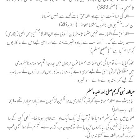
تا نہیں۔‘‘(صفحہ 383)
—اللہ کی حیا مثبت حیا ہے اور اللہ حق با ت کہنے سے نہیں شرماتا
ان اللہ لا یستحیی ان یضرب مثلا ما بعوضۃ (البقرہ 26)
—اللہ حق کے اظہا ر سے نہیں شرما تا ۔فر ما ن نبوی ہے ان اللہ لا یستحیی من الحق (بخا ری )
—حدیث ہے کہ ۔’’اللہ سب سے زیا دہ غیرت مند ہے اور ااسی لیے اس نے بدکاریوں
کو حرام کیا ہے‘‘(صحیح مسلم)
غور کیا جا ئے تو حیا کی یہی صفات مسلما نوں مردوں میں بدرجہ اتم موجود ہونا ضروری
ہیں مثلاً اعلیٰ ظرفی، حق کے لیے جری و بے باک ہونا، بدکاریوں اور برائیوں کے سد باب
کے لیے کمر بستہ ہو نے والے۔۔وغیرہ۔
حیا اور نبی کریم صل اللہ علیہ و سلم
احا دیث سے معلوم ہوتا ہے کہ آپ ؐ کنواری پردہ نشین لڑ کیوں سے زیا دہ حیا دار تھے۔(بخا
ری : باب الحیا)
صحاح میں ہے کہ شرم و حیا کا اثر آپ ؐ کی ایک ایک ادا سے ظاہر ہوتا تھا۔ کبھی کسی کے سا
تھ بد زبا نی نہیں کی، با زاروں میں جا تے تو چپ چاپ گزر جاتے۔ تبسم کے سوا کبھی لب
مبا رک خندہ و قہقہ سے آشنا نہ ہو ئی۔