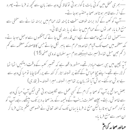
—بھری محفل میں کوئی با ت ناگوار ہوتی تو لحاظ کی وجہ سے زبان سے کچھ نہ فرماتے۔ چہرہ
کے اثر سے ظاہر ہوتا اور صحابہ متنبہ ہوجاتے۔
—آپؐ کو کعبہ کے گرد برہنہ طواف سخت نا پسند تھا، حمام میں برہنہ نہا نے سے سختی سے
منع فرمایا، عورتوں کے حمام میں جا نے پر پا بندی لگا ئی۔
—معمول تھا کہ رفع حاجت کے لیے اس قدر دورنکل جا تے کہ آنکھو ں سے اوجھل ہو جا تے۔
مکہ معظمہ میں جب تک قیام تھاحدود حرم سے باہر نکل جاتے جس کا فاصلہ مکہ معظمہ سے کم
از کم تین میل تھا ۔(سیرت النبیؐجلد دوم سید سلمان ندوی صفحہ15 )
آپہؐ بچپن میں ہی بہت حیا دار تھے۔ مشہور وا قعہ ہے کہ تعمیر کعبہ کے وقت اینٹیں اٹھا اٹھا
کر لا رہے تھے۔اپنے چچا عباس ؓکے کہنے پر تہبند اتا ر کر کندھے پر رکھنا چاہا تو حیا کی وجہ سے
بے ہوش ہوگئے۔ ہوش آیا تو زبان پر تھا میرا تہبند، میرا تہبند۔ (بخاری)
بعض موا قع پر آپ ؐ کو صحا بہ کرام کے کسی عمل سے تکلیف ہوتی تھی لیکن آپ ؐ حیا کی وجہ
سے خاموش رہتے۔ جیسے حضرت زینب ؓکے ولیمہ کے روز صحابہ دیر تک بیٹھے رہے، آپ ؐ کو
نا گوار محسوس ہوتا رہا لیکن منع نہ فرمایا یہا ں تک کہ اللہ تعا لیٰ نے خصوصی حکم نا زل فرما کر
ان امور سے منع فرما یا۔
حیا اور صحا بہ کرام ؓ