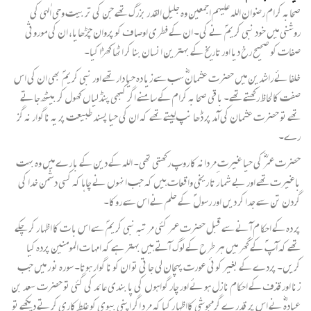
صحابہ کرام رضوان اللہ علیہم اجمعین وہ جلیل القدر بزرگ تھے جن کی تر بیت وحی الٰہی کی
روشنی میں خود نبی کریم ؐ نے کی۔ ان کے فطری اوصا ف کو پروان چڑھایا، ان کی موروثی
صفات کو صحیح رخ دیا اور تاریخ کے بہترین انسان بنا کر اٹھا کھڑا کیا۔
خلفا ئے راشدین میں حضرت عثمانؓ سب سے زیا دہ حیا دار تھے اور نبی کریم ؐ بھی ان کی اس
صفت کا لحاظ رکھتے تھے۔ با قی صحا بہ کرام کے سامنے اگر کبھی پنڈلیاں کھول کر بیٹھ جاتے
تھے تو حضرت عثمان کی آمد پر ڈھا نپ لیتے تھے کہ ان کی حیا پسند طبیعت پر یہ ناگوار نہ گز
رے۔
حضرت عمرؓ کی حیا غیرت ِمردانہ کا روپ رکھتی تھی۔ اللہ کے دین کے با رے میں وہ بہت
باغیرت تھے اور بے شما ر تا ریخی واقعات ہیں کہ جب انہوں نے چاہا کہ کسی دشمن خدا کی
گردن تن سے جدا کر دیں اور رسول ؐ کے حلم نے اس سے روکا۔
پر دہ کے احکا م آ نے سے قبل حضرت عمر کئی مر تبہ نبی کریم ؐ سے اس با ت کا اظہا ر کرچکے
تھے کہ آپ ؐ کے گھر میں ہر طرح کے لوگ آتے ہیں بہتر ہے کہ امہا ت المومنین پردہ کیا
کریں۔ پردے کے بغیر کوئی عورت پہچان لی جا تی تو ان کو نا گوار ہوتا۔ سورہ نو ر میں جب
زنا اور قذف کے احکام نا زل ہو ئے اور چار گواہوں کی پا بندی عائد کی گئی تو حضرت سعد بن
عبادہ ؓنے اس پر قدر ے گرمجوشی کااظہا ر کیا کہ مرد اگر اپنی بیوی کو غلط کاری کرتے دیکھے تو