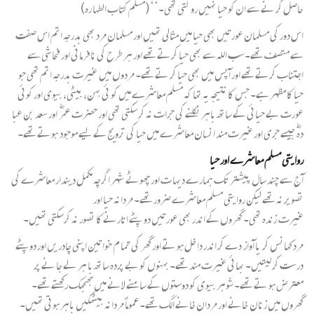
حاصل کر نے سے ان کو حیا نہیں رو کتی تھی۔‘‘ (مسلم کتاب الطہا رہ)
اس دور کی مسلمان عورتیں بھی حیا میں مثالی تھیں اور مسلمان مرد بھی بدرجہ اتم اس صفت
سے متصف تھے۔سب اللہ سے بھی حیا کرتے تھے اور ہر طرح کی نافرمانی اور فحاشی سے
اجتناب کرتے تھے اور آپس میں بھی حیا کر تے تھے۔ مردوں میں غیرت بدرجہ اتم تھی جو
حیا کا مظہر ہے۔ جس کا نتیجہ یہ تھا کہ مسلم معاشرے میں کو ئی بہن، بیٹی، بیوی اور کوئی
عورت بے حیائی کے ساتھ باہر نکلنے کی جرات نہ کر سکتی تھی اور حضرت عمرؓ اور سعد بن عبا
دہ ؓ جیسے جری اور غیرت مند انسان معاشرے میں حیا کی ترویج کے لیے موجود ہوتے تھے۔
روایتی مسلم معاشرے اور حیا
آج سے چند سال پیشتر تک ہمارے دیہا ت اور چھوٹے شہر اگرچہ مکمل دیندار معاشرے کی
تصویر نہ تھے لیکن روایتی مسلم معاشرے ضرور تھے۔ مردانہ حیا اور
غیرت زندہ تھی۔ گھروں کے اندر بھی عورتیں دو پٹے اتارنے کا تصور نہ کرسکتی تھیں۔
مرد کھانس کر یا آواز دے کر اندر دا خل ہو تے اور گھر کی تما م خواتین اپنی چادریں اور دوپٹے
درست کر لیتیں۔ بھائی غیرت مند تھے۔ بہنوں کو بے پردہ ساتھ با ہر لے جا نے پر
معترض ہو تے تھے۔ شوہر بیوی کو دوستوں کے سامنے لانے میں جھجھک رکھتے تھے۔
گھروں میں زنان خانے اور مردان خانے الگ تھے۔ عموماً مردانہ بیٹھکیں باہر ہوتی تھیں۔