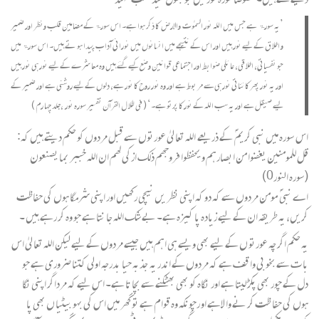
’یہ سورۃ ہے جس میں اللہ نور السموٰت والارض کا ذکر ہوا ہے۔ اس سورۃ کے مضامین قلب ونظر اور ضمیر
و اخلا ق کے لیے نور ہیں اور اس کے نتیجے میں انسانوں میں نورانی آداب پیدا ہو تے ہیں۔ اس سورۃ میں
جو نفسیاتی، اخلا قی، عا ئلی ضوابط اور اجتماعی قوانین وضع کیے گئے ہیں وہ معا شرے کے لیے نور ہی نور ہیں
اور یہ نور پھر کائناتی نور ہی سے مر بوط ہے اور وہ نور روح کا نور ہے، دلوں کے لیے روشنی ہے اور ضمیر کے
لیے صیقل ہے اور یہ سب اللہ کے نور کا پرتو ہے۔‘ ( فی ظلا ل القرآن تفسیر سورہ نور ،جلد چہا رم )
اس سورہ میں نبی کریم ؐ کے ذریعے اللہ تعا لیٰ عورتوں سے قبل مردوں کو حکم دیتے ہیں کہ:
قل للمومنین یغضوا من ابصارہم و یحفظوا فروجھم ذلک ازکی لھم ان اللہ خببر بما یصنعون
(سورہ النور0)
اے نبی ؐ مومن مردوں سے کہ دو کہ اپنی نظر یں نیچی رکھیں اور اپنی شرمگا ہوں کی حفاظت
کریں، یہ طریقہ ان کے لیے زیادہ پا کیزہ ہے۔ بے شک اللہ جا نتا ہے جو وہ کر رہے ہیں ۔
یہ حکم اگر چہ عورتو ں کے لیے بھی ویسے ہی اہم ہیں جیسے مردوں کے لیے لیکن اللہ تعا لیٰ اس
با ت سے بخو بی وا قف ہے کہ مردوں کے اندر یہ جذبہ حیا بدرجہ اولی کتنا ضروری ہے جو
دل کے چور بھی پکڑ لیتا ہے اور نگاہ کو بھی بھٹکنے سے بچا تا ہے۔ اس لیے کہ مرداگر اپنی نگا
ہوں کی حفا ظت کر نے وا لاہے او رچونکہ وہ قوام ہے تو گھر میں اس کی بہو بیٹیا ں بھی پا