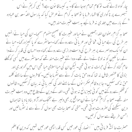
چار گواہ لانے تک تو کام تمام ہوجائے گا۔ یہ کیسا قانون ہے؟ نبی کریمؐ نے اس
تبصرے پر ناگواری کا اظہا ر فرمایا تو صحا بہ کرام نے عرض کیا کہ یا رسول اللہ ؐسعد بن عبا دہ
ؓکے با رے میں جلدی نہ فر مائیے یہ بہت غیرت مند ہیں۔
صحا بہ کرام رضوان اللہ اجمعین نے حیا اور غیرت کا صحیح مفہوم سمجھا۔ ان کی حیا نے انہیں
ہر طرح کی بے حیا ئی، فحا شی اور عریانی سے روکے رکھا۔ معاشرے کو پا کیزہ رکھا۔ حیا نے
ان کو ایک دوسرے پر ہر طرح کی دست درازی سے روکے رکھا۔ وہ احسان کی قدر کرنے وا
لے، سا ئلین کو نہ لوٹانے والے تھے۔ وہ اتنے غیرت مند تھے کہ معا شرے میں کسی کو کھلے
عام گناہ کرنے کی جرات نہ ہوتی تھی۔ لیکن ان کی حیا اسلامی حیا تھی اس میں کمزوری اور
بزدلی کا عنصر شامل نہ تھا کہ وہ حق با ت کر نے سے شرما جائیں۔ کا فروں کے سامنے کلمہ
حق نہ کہہ سکیں۔ جابر و ظالم حکمرانوں کے سامنے اللہ کی کبریائی نہ بیان کرسکیں۔ ظالموں
کو ظلم سے روکنے میں کوئی چیز مانع نہ ہوتی تھی۔ اللہ کے دین کے دفاع میں وہ بہت غیرت
مند تھے۔ صحابہ کرام ؓ کو حیا نے ان مواقع پربھی دلیر بے جھجک اور آزاد بنادیا دیا تھا جہاں
دین سیکھنے کی ضرورت ہوتی تھی۔ حتی کہ صحابیات بھی سوال کر نے سے نہ شرماتیں اور
احسن طریقے سے سوال کرتیں۔
حضرت عا ئشہؓ فرماتی ہیں’’ انصار کی عورتیں کس قدر اچھی عورتیں تھیں کہ دین کا علم