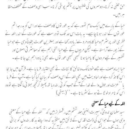
حق تلفی نہ کرنا۔ دوسروں کی غلطیوں پر چشم پو شی کر نا۔ سب اسی وصف کے مختلف مظا
ہر ہیں۔
حیا کے با رے میں ایک عام تصور ہے کہ یہ عورتوں کا وصف ہے اور اس کو بدرجہ اتم
عورتوں کے اندر ہونا چاہیے۔ یہ بات اس حد تک تو درست ہے کہ عورت کے اندر اللہ نے
فطری طور پر شرم و حیا کا مادہ مرد سے زیا دہ رکھا ہے اور بہترین عورت یقیناً وہی ہے جو حیا
کے زیورسے آ راستہ ہے۔ لیکن مردوں کے لیے حیا اتنی اہم ہے کہ معا شرتی اصلا ح اور
تطہیر کے لیے مردوں کا باحیا ہونا کبھی کبھی عورتوں سے بھی زیا دہ اہم بن جا تا ہے ۔
حیا ایسا وصف ہے جسے خود ما لک و خا لق کا ئنات نے بھی اختیا ر فرمایا ہے۔ قرآن میں جا بجا
اس کا تذکرہ ہے اور احا دیث میں بھی اللہ کے اس وصف کو بیا ن کیا گیا ہے ۔آپ ؐنے فر ما
یا ’’ عزت اور جلال وا لے خدا کے آگے جب کو ئی بندہ ہا تھ پھیلا کر کچھ بھلا ئی ما نگتا ہے تو وہ
اس کو نا مراد لو ٹا تے ہو ئے شر ما تا ہے ۔‘‘(بیہقی)
اللہ کے لیے حیا کے معنی
سید سلما ن ندوی ؒ، سیرت النبیؐ جلد ششم میں رقمطراز ہیں کہ’’ اللہ کے لیے حیا کے معنی
وہی ہوں گے جو اس کی ذات اقدس کے لا ئق ہیں مثلاً یہ کہ وہ اپنے بدکار بندوں کو برائی
کرتے دیکھتا ہے لیکن ان کو پکڑتا نہیں اور اس کے آ گے جو ہا تھ پھیلا تا ہے اس کو نا مراد لو ٹا