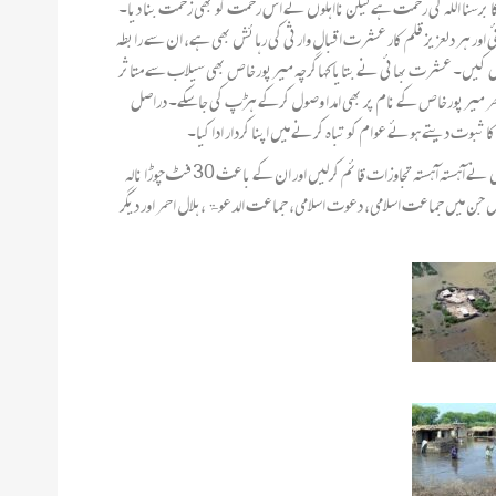
ش کا برسنا اللہ کی رحمت ہے لیکن نااہلوں نے اس رحمت کو بھی زحمت بنا دیا۔
 اور ہر دلعزیز قلم کار عشرت اقبال وارثی کی رہائش بھی ہے، ان سے رابطہ
اصل کیں۔ عشرت بھائی نے بتایا کہاگرچہ میرپورخاص بھی سیلاب سے متاثر
اکہ پھر میرپورخاص کے نام پر بھی امدا وصول کرکے ہڑپ کی جاسکے۔ دراصل
 ثبوت دیتے ہوئے عوام کو تباہ کرنے میں اپنا کردار ادا کیا۔
اس کے علاوہ ان سے بات کرکے یہ بھی معلوم ہوا کہ میرپور خاص میں سیلابی کیفیت کی وجہ یہ ہے کہ پانی کی نکاسی کے لئے جو تیس فٹ چوڑا نالہ بنایا گیا تھا اس نالے پر لوگوں نے آہستہ آہستہ تجاوزات قائم کرلیں اور ان کے باعث 30 فٹ چوڑا نالہ
ں جن میں جماعت اسلامی، دعوت اسلامی، جماعت الدعوۃ، ہلال احمر اور دیگر