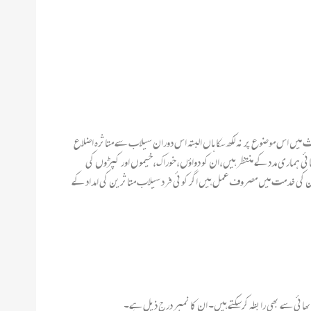
میں اس موضوع پر نہ لکھ سکا ہاں البتہ اس دوران سیلاب سے متاثرہ اضلاع
 بھائی ہماری مدد کے منتظر ہیں،ان کو دواؤں،خوراک،خیموں اور کپڑوں کی
ن کی خدمت میں مصروف عمل ہیں اگر کوئی فرد سیلاب متاثرین کی امداد کے
ی بھائی سے بھی رابطہ کرسکتے ہیں۔ ان کا نمبر درج ذیل ہے۔