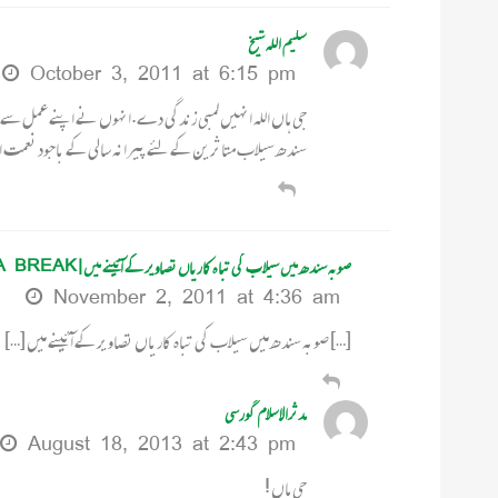
سلیم اللہ شیخ
October 3, 2011 at 6:15 pm
جی ہاں اللہ انہیں لمبی زندگی دے.انہوں نے اپنے عمل سے ی
سندھ سیلاب متاثرین کے لئے پیرانہ سالی کے باجود نعمت اللہ 
صوبہ سندھ میں سیلاب کی تباہ کاریاں تصاویر کے آئینے میں | TEA BREAK
November 2, 2011 at 4:36 am
[…] صوبہ سندھ میں سیلاب کی تباہ کاریاں تصاویر کے آئینے میں […]
مدثرالاسلام گورسی
August 18, 2013 at 2:43 pm
جی ہاں !