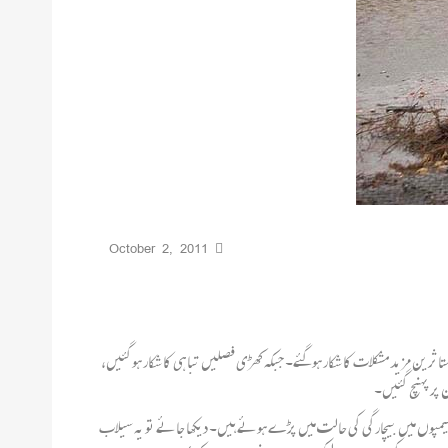
October 2, 2011
ین مزید مشکلات کا شکار ہوگئے۔ جبکہ کھڑی فصلیں تباہی کا شکار ہوگئیں،
پر پہنچ گئیں۔
کیمپوں میں بیچارگی کی حالت میں پڑے ہوئے ہیں۔ دیکھا جائے تو یہ سیلاب