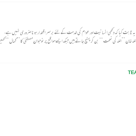
ہ ثابت کیا کہ دکھی انسانیت اور عوام کی خدمت کے لئے بر سر اقتدار ہونا ضروری نہیں ہے.
خان ’’اللہ کی نعمت ‘‘ بن کر پہنچ جاتے ہیں جبکہ ایسے مواقع پر نوجوان مصطفیٰ کا ’’کمال ‘‘ کہیں