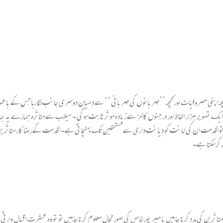
چھ اپنی مصروفیات اور کچھ ’’مہربانوں کی مہربانی ‘‘ سے دھیان دوسری جانب لگا رہاجس کے باعث 
ا کہ ایک تصویر ہزار الفاظ اور درجنوں کالمز سے زیادہ موثر ثابت ہوگی ۔سیلاب سے متاثرہ ہمارے یہ
 توالخدمت ان کی امانت کو دیانت داری سے مستحقین تک پہنچاتی ہے۔الخدمت کے رضا کار متاثری
طہ کرسکتا ہے۔
متاثرین کی مدد کرنا چاہیں یا میر پورخاص کی صورتحال معلوم کرنا چاہیں تو تو وہ عشرت اقبال وارث