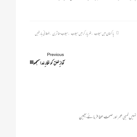
پاکستان میں سیلاب
,
تھرپارکر میں سیلاب
,
سیلاب متاثرین
,
طوفانی بارشیں
Previous
آوازِ خلق کو نقّارِ خداسمجھو!!!
نہیں لمبی عمر اور صحت عطا فرمائے. آمین