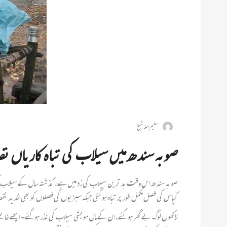
سلیم اللہ شیخ
صوبہ سندھ میں سیلاب کی تباہ کاریاں تص
صوبہ سندھ اس وقت بدترین سیلاب کی زد میں ہے، گذشتہ سال کے سیلاب کی تبا
کپاس کی فصل مکمل طور پر تباہ ہوگئی جبکہ سبزیوں کی فصلوں کو بھی شدید
لاکھوں لوگ بے گھر ہوگئے، ان کے مال مویشی سیلاب کی نذر ہوگئے۔ اچھے خا