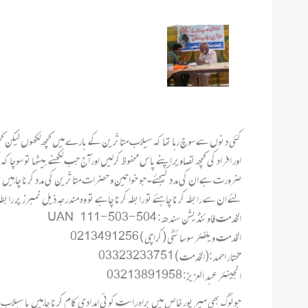
کئی دنوں سے سوچ رہا تھا کہ سیلاب متاثرین کے بارے میں کچھ لکھوں لیکن ک
اور افراد کی کچھ تصاویر اپنے پاس محفوظ کرلیں اور آج جب لکھنے بیٹھا تو سوچ
ضرورت ہے ان کی مدد کیجئے۔جو خواتین و حضرات متاثرین کی مدد کرنا چاہیں
لئے ان سے رابطہ کرنا چاہئے تو رابطہ کرنا چاہے تو وہ مندرجہ ذیل نمبرز پر راب
الخدمت فاوئنڈیشن سندھ : UAN 111-503-504
الخدمت ویلفئر سوسائٹی (کراچی ) 0213491256
مختار احمد:(الخدمت ) 03323233751
انجینئر عبد العزیز: 03213891958
جو لوگ بھی میر پور خاص میں براہ راست کوئی امدادی کام کرنا چاہیں یا سیلاب 