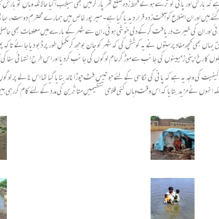
ہے کہ بارش اور پانی کو ترسے ہوئے قحط زدہ ضلع تھر پار کر میں بھی سیلاب آگیا حالانکہ وہاں تو بار
گئے ہیں اور ان اضلاع کو آفت زدہ قرار دیدیا گیا ہے۔ میرپور خاص میں ہمارے محترم دوست، بھائی
ات ہوئی اور ان کی خیرت دریافت کرکے دلی خوشی ہوئی، ان سے شہر کے بارے میں معلومات بھی ح
بق یہاں بھی کچھ مفادپرستوں نے یہ کوشش کی کہ شہر کو جان بوجھ کر مکمل طور پر ڈبو دیا جائے ت
لوں کا رخ اپنی زمیینوں کی جانب سے موڑ کر عام لوگوں کی جانب کردیا اور اس طرح انتہائی سفاکی کا
بکہ انہوں نے مزید بتایا کہ اس وقت وہاں کئی فلاحی تنظیمیں متاثرین کی مدد کے لئے کام کررہی ہی