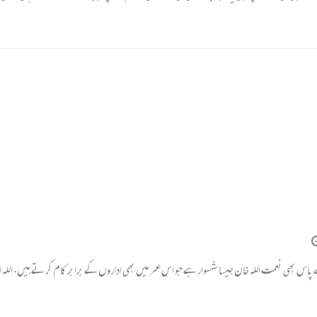
 پاس بھی نعمت اللہ خان جیسا شہسوار ہے جو اس عمر میں بھی اداروں کے برابر کام کرتے ہیں. اللہ ا