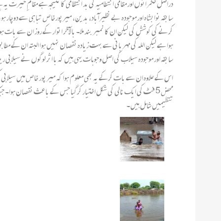
دراصل حکمرانوں اور مقامی انتطامیہ کی بد انتظامی کا نتیجہ ہے مقامِ حیرت یہ 
سابقہ نوابشاہ اور موجودہ بے نظیرآباد، بدین، میرپورخاص تباہی سے دوچار ہو
کرنے کی کوشش کی لیکن ان کا نمبر بند ملا۔ بالآخر اتوار کے روز ان سے ب
ہوا ہے لیکن اللہ کی مہربانی سے بہت زیادہ نقصان نہیں ہوا البتہ ان کے مطا
سابقہ اور موجودہ سیلاب کی اصل وجوہات یہی ہیں کہ با اثر لوگوں نے سیلابی ری
محض 5 فٹ کی ایک نالی کی شکل اختیار کرگیا جس کے باعث نقصان ہوا۔ ج
تنظیمیں شامل ہیں۔