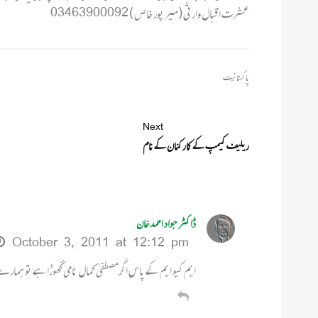
عشرت اقبال وارثی (میر پور خاص ) 03463900092
پاکستانیت
Next
ریلیف کیمپ کے کارکنان کے نام
ڈاکٹر جواد احمد خان
October 3, 2011 at 12:12 pm
ایم کیو ایم کے پاس اگر مصطفیٰ کمال نامی گھوڑا ہے تو ہمارے