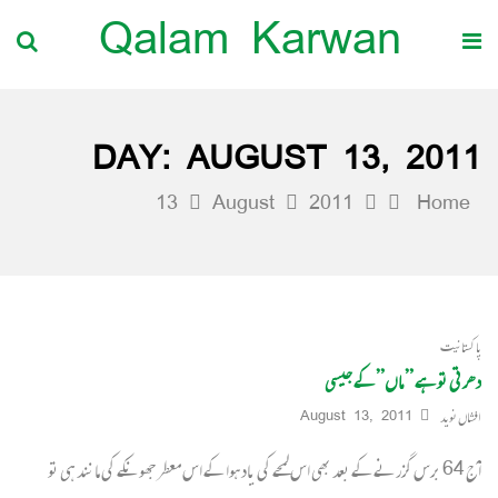
Qalam Karwan
DAY:
AUGUST 13, 2011
13
August
2011
Home
پاکستانیت
دھرتی تو ہے ” ماں” کے جیسی
افشاں نوید
August 13, 2011
آج 64 برس گزرنے کے بعد بھی اس لمحے کی یاد ہوا کے اس معطر جھونکے کی مانند ہی تو