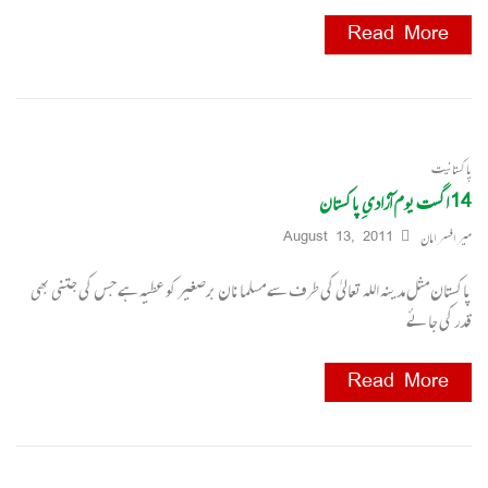
Read More
پاکستانیت
14 اگست یوم آزادیِ پاکستان
میر افسر امان
August 13, 2011
پاکستان مثل مدینہ اللہ تعالیٰ کی طرف سے مسلمانان برصغیر کو عطیہ ہے جس کی جتنی بھی
قدر کی جائے
Read More