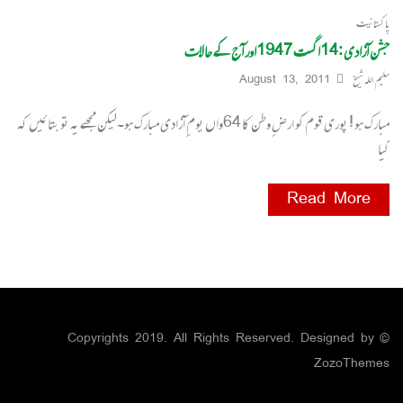
پاکستانیت
جشن آزادی :14اگست 1947اور آج کے حالات
سلیم اللہ شیخ
August 13, 2011
مبارک ہو ! پوری قوم کو ارضِ وطن کا 64واں یومِ آزادی مبارک ہو۔لیکن مجھے یہ تو بتائیں کہ
کیا
Read More
© Copyrights 2019. All Rights Reserved. Designed by
ZozoThemes