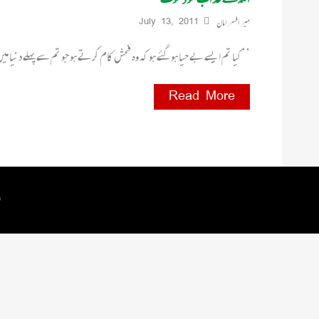
میر افسر امان
July 13, 2011
’’کیا تم ایسے بے حیا ہو گئے ہو کہ وہ فحش کام کرتے ہو جو تم سے پہلے دنیا می
Read More
 by