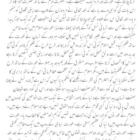
کرنا چاہتاہے۔ عورت اور مرد ایک حقیقت ہے۔ حضرت آدم ؑ کے ساتھ حضرت حوا کا ذکر
اس بات کی گواہی دے رہا ہے کہ اللہ تعالی نے مرد و زن کے ملاپ سے اپنی مخلوق کو جنم
دیا۔ اللہ تعالیٰ اس کے علاوہ بھی جو چاہتا کر سکتا تھا لیکن اُس کی مشیت تھی کہ ایک جوڑا پیدا
کیا جائے جس سے انسانی نسل کو آگے پھولنا پھلنا ہے لہذا عورت اسلام میں ایک خاص
حقیقت ہے اور اس کے بغیر نظامِ دنیا نہیں چل سکتا۔ ہر دور کے انسان نے عورت کے
ساتھ ظلم کیا۔ قبل اسلام کوئی اس کو زندہ دفن کر دیتا اور طرح طرح کے ظلم کرتا اور کوئی آج
جدید دور میں اسے رونقِ محفل اور کوئی اسے شمعِ محفل بناتا ہے اور اپنی جنسی تسکین کرتا ہے
اور اس کا اتحصال کرتا ہے مغرب اور مشرق کے قدیم وجدید جہلا نے عورت کے ساتھ طرح
طرح کے ظلم ڈھائے ہیں۔ مگر اسلام نے اس کو عظمت عطا فرمائی اس کے ساتھ برابری کا
سلوک سکھایا اِس کو احترام کی نظر سے دیکھنے کا حکم دیا کیوں کہ اِس سے آ یندہ نسل نے چلنا
ہوتا ہے۔اس کی گود سے فرشتہ صفت انسان پیدا ہو سکتا ہے اور اس کی گود سے شیطان
صفت انسان پیدا ہو سکتا ہے دنیا کے نامور اشخاص نے نیک سیرت خواتین کی گود وں میں
پرورش پائی۔ دنیا کی کسی قوم نے عورت کو وہ حقوق نہیں دیے جو اسلام نے د یے ہیں۔
اسلام نے عورتوں کو جو رسول ؐ کی زوجیت میں تھیں کو اُم ا لمومنین کا خطاب دیا۔ عورت
ماں کے روپ میں دنیا کی عظیم ہستی ہے۔عورت بیوی کے روپ میں ایک مقام رکھتی
ہے۔ عورت بیٹی، بہن اور دوسرے رشتوں میں خاص مقام رکھتی ہے، توحید کے بعد اللہ