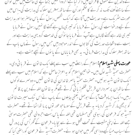
نے والدین کے حقوق کا قرآن میں ذکر کیا ہے اگر وہ انہیں بڑھاپے کی حالت میں ملیں تو اُن
کے سامنے اُف تک نہ کرنے کا حکم اور اُن کے ساتھ بہترین سلوک کی ہدایت کی۔اِس میں
عورت شریک ہے۔ حدیث میں آتا ہے کہ ایک شخص رسول ؐ کے پاس حاضر ہوا اور ہدایت
کے لیے درخواست کی رسول ؐ نے فرمایا کہ تیری ماں ہے کہنے لگا نہیں رسول ؐ نے فرمایا
تیری خالہ ہے کہنے لگا ہاں ہے آپ ؐ نے فرمایا جائو اُن کی خدمت کرو یہی ہدایت ہے اور
بہت سے واقعات حدیث کی کتابوں کے اندر موجود ہیں جس میں رسول ؐ نے ماں باپ کے
ساتھ بہتر سلوک کی ہدایت فرمائی۔ یہ بھی فرمایا ماں کے پائوں کے نیچے جنت ہے۔
عورت پہلی شہیدِاسلام:
اسلام کے راستے میں سب سے پہلے ایک خاتون نے قربانی دی۔
حضرت سمّیہٰ ؓ شہید اوّل ہیں۔ خواتینِ اِسلام کو یہ اعزاز حاصل ہے کہ اسلام میں سب سے پہلے
ایک خاتون شہید ہوئیں۔ حضرت سمّیٰہ ؓ یاسر خاندان کی خاتون تھیں۔ دوسرے لوگوں
کے ساتھ اِن پر سرداران قریش ظلم زیاتی کرتے تھے مگر یہ خاتون اللہ کے دین پر قائم
رہیں۔ایک ایسا وقت آیا کے ابوجہل یعنی جاہلوں کے باپ نے اِس نیک سیرت خاتون
کو برچھی مار کر شہید کر دیا۔ یہ تھے قریش کے سورما جو عورتوں پر ہا تھ اٹھاتے تھے۔ حضرت
آسیہ ؓ جو کہ فرعون کی بیوی تھی مسلمان تھی اللہ کے پاس بُہت اجر والی تھی حضرت موسیٰ ؑ
جسے اللہ نے اپنی مشیت کے تحت قتل ہونے سے بچایا۔فرعون کے گھر اُس کی پرورش
کے اسباب مہیّا کیے وہ اِسی گھر میں جوان ہو ئے۔ حضرت آسیہ ؓ نے فرعون کو راضی کیا کہ