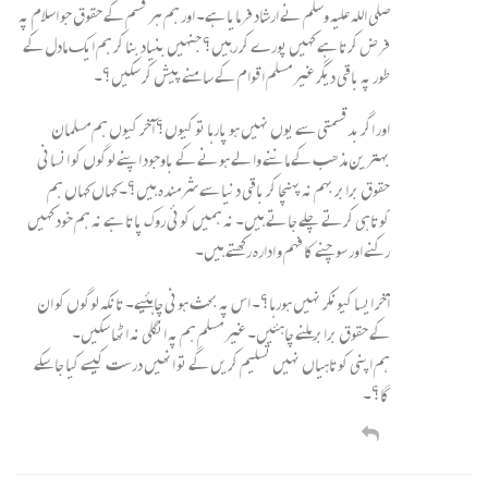
صلی اللہ علیہ وسلم نے ارشاد فرمایا ہے۔ اور ہم ہر قسم کے حقوق جو اسلام پہ
فرض کرتا ہے کہیں پورے کر رہیں؟ جنہیں بنیاد بنا کر ہم ایک مادل کے
طور پہ باقی دیگر غیر مسلم اقوام کے سامنے پیش کر سکیں؟۔
اور اگر بدقسمتی سے یوں نہیں ہو پارہا تو کیوں؟ آخر کیوں ہم مسلمان
بہترین مذھب کے ماننے والے ہونے کے باوجود اپنے لوگوں کو انسانی
حقوق برابر بہم نہ پہنچا کر باقی دنیا سے شرمندہ ہیں؟۔ کہاں کہاں ہم
کوتاہی کرتے چلے جاتے ہیں۔ نہ ہمیں کوئی روک پاتا ہے نہ ہم خود کہیں
رکنے اور سوچنے کا فہم و ادارہ رکھتے ہیں۔
آخر ایسا کیونکر نہیں ہورہا؟۔ اس پہ بحث ہونی چاہئیے۔ تانکہ لوگوں کو ان
کے حقوق برابر ملنے چاہئیں۔ غیر مسلم ہم پہ انگلی نہ اٹھا سکیں۔
ہم اپنی کوتاہیاں نہیں تسلیم کریں گے تو انھیں درست کیسے کیا جاسکے
گا؟۔