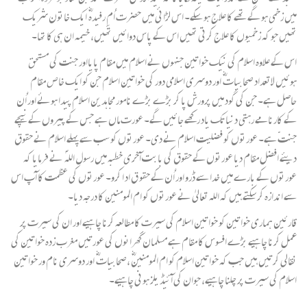
میں زخمی ہو گے تھے کا علاج ہو سکے۔ اس لڑائی میں حضرت اُمِ رفیدہ ؓ ایک خاتون شریک
تھیں جو کہ زخمیوں کا علاج کرتی تھیں اس کے پاس دوائیں تھیں، خیمہ ان ہی کا تھا۔
اس کے علاوہ اسلام کی نیک خواتین جنہوں نے اسلام میں مقام پایااور جنت کی مستحق
ہوئیں لاتعداد صحابیات ؓ اور دوسری اسلامی دور کی خواتین اسلام جن کو ایک خاص مقام
حاصل ہے۔ جن کی گود میں پرورش پا کر بڑے بڑے نامور مجاہدین اسلام پیدا ہوئے اور اُن
کے کارنامے رہتی دنیا تک یاد رکھے جائیں گے۔ عورت ماں ہے جس کے پیروں کے نیچے
جنتّ ہے۔ عورتوں کو فضلیت اسلام نے دی۔ عورتوں کو سب سے پہلے اسلام نے حقوق
دیئے افضل مقام دیا عورتوں کے حقوق کی بابت آخری خطبہ میں رسول اللہ ؐ نے فرمایا کہ
عورتوں کے بارے میں خدا سے ڈرو اور اُن کے حقو ق اد ا کرو۔ عورتوں کی عظمت کا آپ اس
سے اندازہ کر سکتے ہیں کہ اللہ تعالیٰ نے عورتوں کو ام المومنین کا درجہ دیا۔
قارئین ہماری خواتین کو خواتین اسلام کی سیرت کا مطالعہ کرنا چاہیے اور ان کی سیرت پر
عمل کرنا چاہیے بڑے افسوس کا مقام ہے مسلمان گھرانوں کی عورتیں مغرب زدہ خواتین کی
نقالی کرتیں ہیں جب کہ خواتین اسلام کو ام المومنینؓ ،صحابیات ؓ اور دوسری نام ور خواتین
اسلام کی سیرت پر چلنا چاہیے، جوان کی آئیڈ یلز ہونی چاہیے۔