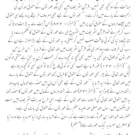
جہالت کے سواکچھ بھی نہیں. قرآن شریف میں کئی جگہ عورتوں کے حقوق اوراُن کی
اہمیت کے بارے میں ذکر ہے۔’’ عورتوں کے لیے بھی معروف طریقے پر ویسے ہی حقوق
ہیں جیسے مردوں کے حقوق اُن پر ہیں‘‘ (البقراۃ ۸۲۲) اِس آیت سے یہ ثابت ہوتا کہ
ربِ کریم نے خود قرآن شریف میں شروع ہی سے عورتوں کے حقوق کا حکم دے دیا
تھاجسے دنیا کی کوئی طاقت صلب نہیں کر سکتی۔ یہ عورتوں کے لیے بڑا اعزاز ہے ان کے
ربّ کی طرف سے۔ دوسری جگہ قرآن شریف میں اللہ تعالیٰ نے فرمایا’’اس طرح جن
عورتوں کو طلاق دی گئی یہ انھیں بھی کچھ نہ کچھ دے کر رخصت کریں یہ حق ہے متقی لوگوں
پر‘‘( البقرۃ۱۲۲) غو ر فرمایے جب کسی کو کوئی فارغ کرتا تو کون کسی کو کچھ دیتا ہے
لیکن اللہ تعالیٰ نے پھر بھی عورتوں کے حقوق کا خیال رکھا عورتوں کے حقوق کے بارے
میں اللہ تعالیٰ نے مزید فرمایا ’’عور توں کے لیے بھی اُس مال میں حصّہ ہے جو مال باپ اور
رشتہ دارں نے چھوڑا ہو‘‘ (البقرا۴۳) اللہ نے رشتہ داروں کے مال میں عورتوں کا حصّہ رکھا
یہ ہیں حقوق اللہ تعالیٰ کی طرف سے عورتوں کے لیے۔ اسی طرح حدیث شریف میں بہت
سی جگہوں میں رسول اللہ صلی اللہ علیہ و سلم نے عورتوں کے حقوق کی بات کی ہے۔
حضرت عبداللہ ابن عمروؓ سے روایت ہے کہ رسول ؐ نے فرمایہ ساری دنیا سرمایا ہے اور دنیا
کا بہترین سرمایہ نیک عورت ہے (مسلم)