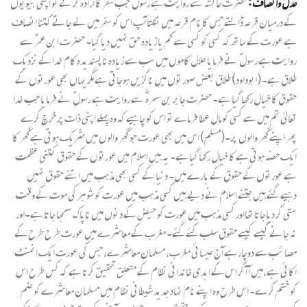
عدل وانصاف :
حضرت عائشہ ؓ سے روایت ہے رسول ؐ جب سفر کا ارادہ کرتے تو اپنی بیویوں
کے درمیان قرعہ ڈالتے جس کا نام قرعہ میں نکلتا آپ اس کو سفر میں لے جاتے کتنا انصاف
ہے عورت کے ساتھ کہ کسی کو کسی سے کم یا زیادہ حق نہیں دیا گیا۔ حضرت ابن عمر ؐ سے
روایت ہے رسول ؐ نے فرمایا حلال کاموں میں سب سے زیادہ ناپسندیدہ کام خدا کے نزدیک
طلاق ہے۔ (ابوداود) طلاق بعض صورتوں میں ناگزیں ہوجاتی ہے مگر یہاں بھی عورتوں کے
حقوق کا خیال رکھا گیا ہے۔ حضرت جابر بن سمرہ ؓ سے روایت ہے رسول ؐ نے فرمایا جب خدا
تعالیٰ تم میں سے کسی کو مال عطا فرماے تو اس کو چاہیے کہ وہ پہلے اپنی ذات پر خرچ کرے
پھر اپنے گھر والوں پر۔(مسلم) اس میں بھی عورت جو گھر والوں میں شریک ہوتی ہے گھر کا
ایک حصّہ ہوتی ہے کا خیال رکھا گیا ہے۔ یہ ہیں اسلام میں عورتوں کے حقوق کتنی عظمت
ہے عورتوں کے حقوق کے بارے میں۔ دنیا کے کسی بھی مذہب میں اتنے حقوق نہیں
دہیے گئے ہیں جتنے اسلام نے دیے ہیں کسی مذہب میں عورت کو شوہر کی موت کے وقت
ستی کر دیاجاتا تھااور کسی مذہب میں عورت کو حیض کے دنوں میں ناپاک سمجھا جاتا ہے۔اور
نہ جانے کیسے کیسے حقوق سلب کئے گئے۔ مغرب کے معاشرے میں عورت طرح طرح کے
مصائب سے دوچار ہے آج عیسائی مغرب، مسلمان معاشرے، جس کی عورت ایک انمنٹ
اکائی ہے،میں آ آ کر اس کے ابدی خاندانی نظام کے متعلق تحقیق کرتا ہے کہ کس طرح اس
کو ختم کرے۔ اس طرح وہ اپنے نام نہاد جدید شیطانی نظام میں مسلمان معاشرے کو ضم