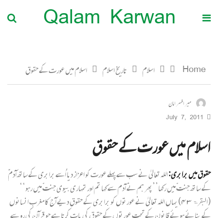
Qalam Karwan
Home
اسلام
تاریخ اسلام
اسلام میں عورت کے حقوق
میر افسر امان
July 7, 2011
اسلام میں عورت کے حقوق
حقوق میں برابری:
اللہ تعالیٰ نے سب سے پہلے عورت کو اعزاز دیا اُسے برابری کے ساتھ آدم ؑ
کے ساتھ جنتّ میں رکھا’’پھر ہم نے آدم سے کہا تم اور تمہاری بیوی جنتّ میں رہو‘‘
(البقرۃ ۴۳) یہاں اللہ تعالیٰ نے عورتوں کو برابری کے حقوق دیے آج کا مغرب انسانوں
کے بنائے ہوئے قانون کے تحت عورتوں کے حقوق کی بات کرتا ہے جو قرآن کی رو سے