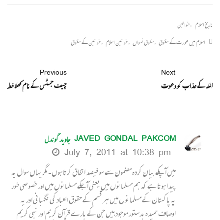
تاریخ اسلام
,
خواتین
اسلام میں عورت کے حقوق
,
حقوق نسواں
,
خواتین اسلام
,
خواتین کے حقوق
Previous
Next
اللہ کے عذاب کو دعوت
چیف جسٹس کے نا م کھلا خط
JAVED GONDAL PAKCOM جاوید گوندل
July 7, 2011 at 10:38 pm
میں آپکے بیان کردہ مضمون سے سو فیصد اتفاق کرتا ہوں۔ مگر یہاں سوال یہ
پیدا ہوتا ہے کہ ہم مسلمانوں میں یعنی آجکے مسلمانوں میں اور خصوصی طور
پہ پاکستان کے مسلمانوں میں ہر قسم کے حقوق العباد کی نگہبانی اور یہ
اوصاف حمیدہ بدستور موجود ہیں جن کے بارے قرآن کریم اور نبی کریم