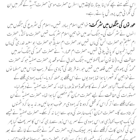
اس ننھے منے بچے کو اپنا بیٹا بنا لیتے ہیں اسطرح حضرت موسیٰ ؑ حضرت آسیہ ؓ کے گھر میں اِن
کی نگرانی میں پرورش پاتے رہے۔
عورتوں کی جنگوں میں شرکت:
خواتین اسلام بہادر تھیں۔ اسلام کی شروع کی جنگوں میں
انہوں نے شرکت کی۔ جنگ اُحد میں خواتینِ اسلام شریک تھیں حضرت عائشہؓ ، حضرت
ام سلیم ؓ جو حضرت انس ؓ کی ماں تھیں اور حضرت ام سلیط ؓ جو حضرت ابو سعید خدری ؓ کی ماں
تھیں زخمیوں کو پانی پلاتی تھیں۔ حضرت ام عمارۃ ؓ نے حضرت محمد ؐ کی جنگ اُحد میں
حفاظت کی۔ (خاتونِ اُحد) کہلائیں۔ جنگ خندق کے موقعہ پر حضرت صفیہ ؓ جو کہ حضرت
محمد ؐ کی پھوپھی تھیں قلعہ میں تھیں جو بنو قریظہ کی آبادی کے قریب تھا اس میں مسلمانوں
نے خواتین کو ٹھہرایا ہوا تھا یہودیوں نے اس قلعے پر حملہ کر دیا۔ ایک یہودی قلعے کے
پھاٹک تک آ گیا اور حملہ کرنے کا موقعہ ڈھونڈھ رہا تھا۔ کہ حضرت صفیہ ؓ نے دیکھ لیا۔
مستورات کی حفاظت کے لیے حضرت حسّان ؓ کو متعین کیا ہوا تھا۔ حضرت صفیہ ؓ نے ان
سے کہا قلعے سے اُتر کر اس کو قتل کر دو تاکہ یہودی مرغوب ہو جائیں ورنہ یہ جا کر دشمنوں
کوبتا دے گا۔ حضرت حسّان ؓ ایک عارضہ کی وجہ سے ایسا نہ کر سکے۔ حضرت صفیہ ؓ نے خیمے
کی ایک چوب اکھاڑی اور اس یہودی کے سر پر اس زور سے ماری کہ اس کا سر پھٹ گیا پھر
اس کی گردن کاٹ کرقلعے کے باہر پھینک دی۔ حضرت محمد ؐ نے جنگ کے خاتمے کے بعد
مسجد کے صحن کے اندر ایک خیمہ لگایا تا کہ سیدّ الاوس حضرت سعد ؓ بن معاذ جو غزوہ احزاب