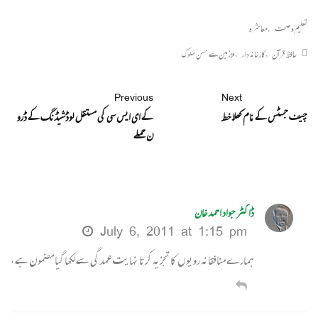
تعلیم و صحت
,
معاشرہ
حافظ قرآن
,
کارخانہ دار
,
ملازمین سے حسن سلوک
Previous
Next
چیف جسٹس کے نا م کھلا خط
کے ای ایس سی کی مستقل لوڈشیڈنگ کے ڈرو
ن حملے
ڈاکٹر جواد احمد خان
July 6, 2011 at 1:15 pm
ہمارے منافقانہ رویوں کا تجزیہ کرتا نہایت عمدگی سے لکھا گیا مضمون ہے .