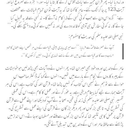
ورک دیا گیا۔ پھر قرآن مجید سے آیات تلاش کرنے کا بتایا گیا۔ سورۃ بقرہ سے شروع کیا اور
آیت 123 پر جاکر اٹک گئے۔ عامر کا کہنا تھا کہ یہ آیت تو ان تمام خیالات سے مختلف
ہے: ’’ڈرو اس دن سے جب کوئی کسی کے ذرا کام نہ آئے گا۔ نہ کسی سے فدیہ قبول کیا
جائے گا، نہ کوئی سفارش ہی آدمی کو فائدہ دے گی اور نہ کہیں سے کوئی مدد پہنچ سکے گی۔‘‘
نبی صلی اللہ علیہ وسلم کی حدیث کا مفہوم:
آپؐ نے حضرت فاطمہؓ سے فرمایا: ’’اے میری پیاری بیٹی، قیامت کے دن ہر شخص اپنے اعمال کا خود
حساب دے گا اور قیامت کے دن میں اللہ کے سامنے تمہاری کوئی مدد نہیں کرسکوں گا‘‘۔
عامر کے والدین اور وہ خود بھی حیران تھا۔ پھر انہوں نے وہ آیات بھی پڑھ لیں جو خواہشات
کے پیروکاروں کے انجام کے بارے میں تھیں۔ انہوں نے کہا کہ ڈاکٹر صاحب اس
حوالے سے تو ہم نے کبھی اس کتاب کو نہیں پڑھا تھا۔ قرآن اللہ کی کتاب ہے، اس کی ہر
آیت ہمارے لیے کیا پیغام دیتی ہے، یہ غور کرنے اور عمل کا کام ہے۔ اس کی عملی
تفسیر نبی صلی اللہ علیہ وسلم کی زندگی تھی۔ صحابہؓ نے آپؐ کو دیکھا اور اپنے عمل سے قرآن
کی تشریح کی۔ تابعی بزرگوں اور پھر دیگر بزرگان نے قرآن کی اپنے عمل سے تشریح کی۔
قرآن پر عمل کا ہی نتیجہ تھا کہ لوگ ان بزرگوں سے ملتے اور مسلمان ہوجاتے۔ اس انداز میں
پڑھنے سے حافظ عامر اور اس کے والدین میں تبدیلی آنے لگی۔