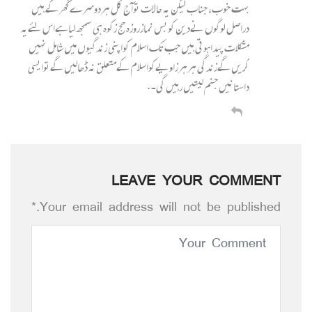
بہت خوب، جناب لیکن یہ حالات توآج کل ہردوسرے گھرکے ہیں
دراصل لوگوں نےدین کوبس نمازروزہ حج زکوہ ہی سمجھ لیاہےاس لئےیہ
مشکلات پیداہوتی ہیں جب تک اسلام کواپنی زندگیوں میں شامل نہیں
کریں گےزندگی ہرہرزاویےکواسلام کےمتعلق نہ ڈھالیں گےتوایسی
داستانیں جنم لیتیں رہیں گی۔.
LEAVE YOUR COMMENT
Your email address will not be published.*