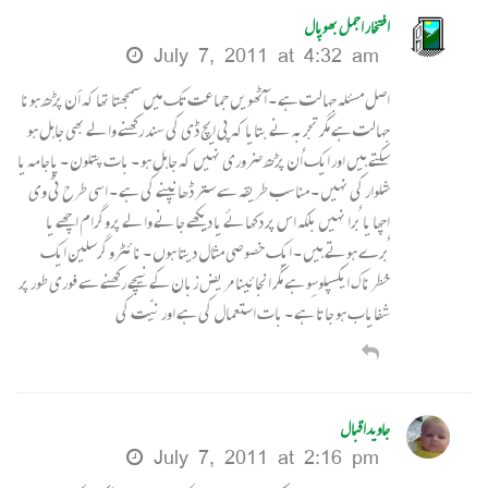
افتخار اجمل بھوپال
July 7, 2011 at 4:32 am
اصل مسئلہ جہالت ہے ۔ آٹھويں جماعت تک ميں سمجھتا تھا کہ اَن پڑھ ہونا
جہالت ہے مگر تجربہ نے بتايا کہ پی ايچ ڈی کی سند رکھنے والے بھی جاہل ہو
سکتے ہيں اور ايک اُن پڑھ ضروری نہيں کہ جاہل ہو ۔ بات پتلون ۔ پاجامہ يا
شلوار کی نہيں ۔ مناسب طريقہ سے ستر ڈھانپنے کی ہے ۔ اسی طرح ٹی وی
اچھا يا بُرا نہيں بلکہ اس پر دکھائے يا ديکھے جانے والے پروگرام اچھے يا
بُرے ہوتے ہيں ۔ ايک خصوصی مثال ديتا ہوں ۔ نائٹرو گرسلين ايک
خطرناک ايکسپلوسِو ہے مگر انجائينا مريض زبان کے نيچے رکھنے سے فوری طور پر
شفاياب ہو جاتا ہے ۔ بات استعمال کی ہے اور نيّت کی
جاویداقبال
July 7, 2011 at 2:16 pm