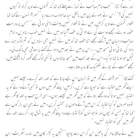
زور سے ڈانٹا: ’’جب امام صاحب نے نماز سے پہلے کہا تھا کہ ٹخنوں سے اوپر کرلو تو کیوں
نہیں کی؟‘‘ اس نے بھولے پن میں بالکل سیدھا جواب دے دیا ’’سر! انہوں نے کہا تھا
شلوار ٹخنوں سے اوپر کرلیں، میں نے تو شلوار نہیں پینٹ پہنی ہوئی ہے‘‘ جس پر وہ بہت
غصہ ہوئے۔ مجھے دوست کی بے عزتی پر غصہ آگیا اور میں نے انہیں خوب سنا دیں۔ امام
صاحب درمیان میں آگئے، مجھے اتنا غصہ تھا کہ میں نے انہیں بھی سنا دیں کہ تم لوگ ہمارے
دادا کی بنائی ہوئی مسجد میں…… اس پر میں نے بعد میں دادا کے کہنے پر معافی بھی مانگ لی۔
لیکن جو ہونا تھا ہوگیا۔ اس کے بعد جب میں مسجد جاتا ہوں تو کئی لوگ مجھے گھور کر دیکھتے ہیں،
مجھے محبت کے بجائے تضحیک کا رویہ ملتا ہے۔
کہنے لگا: ’’سر! اللہ کے گھر میں تو انسان اس لیے جاتا ہے کہ اللہ، اللہ کرے۔ جیسے ہمیں
اپنے گھر میں اختیار ہے کہ جو چاہے کریں، اگر میں اپنے گھر میں ہوں تو کسی آنے والے کو یہ
اختیار نہیں ہوتا کہ وہ مجھے بتائے کہ میں گھر میں کیسے رہوں۔ اسی طرح جب یہ اللہ کا گھر ہے
تو دوسروں کو کیا اختیار کہ اس میں آنے والوں پر تنقید کریں۔ میں نے یہی ان بزرگوں سے
کہا تھا کہ جس کو بچوں اور نوجوانوں کو ڈانٹنا ہے وہ اپنے گھر میں یہ شوق پورا کرے، اللہ کے
گھر میں کسی کو اختیار نہیں۔‘‘
میں نے حافظ عامر کی باتیں سن کر اس سے پوچھا ’’لیکن یہ کڑا، کان میں بندہ، سگریٹ… ان