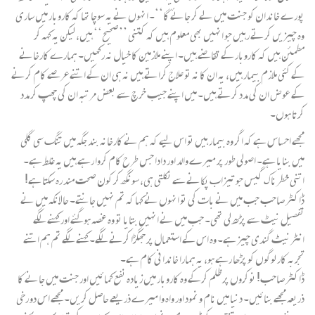
پورے خاندان کو جنت میں لے کر جائے گا‘‘۔ انہوں نے یہ سوچا تھا کہ کاروبار میں ساری
وہ چیزیں کرتے رہیں جو انہیں بھی معلوم ہیں کہ کتنی ’’صحیح‘‘ ہیں، لیکن یہ کہہ کر
مطمئن ہیں کہ کاروبار کے تقاضے ہیں۔ اپنے ملازمین کا خیال نہ رکھیں۔ ہمارے کارخانے
کے کئی ملازم بیمار ہیں، یہ ان کا نہ تو علاج کراتے ہیں نہ ہی ان کے اتنے عرصے کام کرنے
کے عوض ان کی مدد کرتے ہیں۔ میں اپنے جیب خرچ سے بعض مرتبہ ان کی چھپ کر مدد
کرتا ہوں۔
مجھے احساس ہے کہ اگر وہ بیمار ہیں تو اس لیے کہ ہم نے کارخانہ بند جگہ میں تنگ سی گلی
میں بنایا ہے۔ اصولی طور پر میرے والد اور دادا جس طرح کام کروا رہے ہیں یہ غلط ہے۔
اتنی خطرناک گیس جو تیزاب پکانے سے نکلتی ہی، سونگھ کر کون صحت مند رہ سکتا ہے!
ڈاکٹر صاحب جب میں نے بات کی تو انہوں نے کہا کہ تم نہیں جانتے۔ حالانکہ میں نے
تفصیل نیٹ سے پڑھ لی تھی۔ جب میں نے انہیں بتایا تو وہ غصہ ہوگئے اور کہنے لگے
انٹرنیٹ گندی چیز ہے۔ وہ اس کے استعمال پر جھگڑا کرنے لگے۔ کہنے لگے تم ہم اتنے
تجربہ کار لوگوں کو پڑھا رہے ہو، یہ ہمارا خاندانی کام ہے۔
ڈاکٹر صاحب! نوکروں پر ظلم کرکے وہ کاروبار میں زیادہ نفع کمائیں اور جنت میں جانے کا
ذریعہ مجھے بنائیں۔ دنیا میں نام و نمود اور واہ وا میرے ذریعے حاصل کریں۔ مجھے اس دو رخی