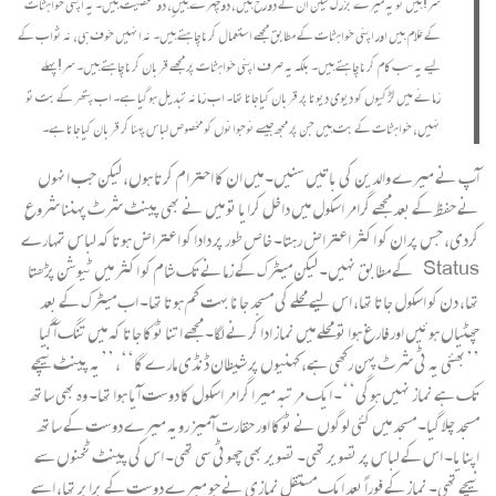
سر! ہیں تو یہ میرے بزرگ لیکن ان کے دو رخ ہیں، دو چہرے ہیںِ، دو شخصیت ہیں۔ یہ اپنی خواہشات
کے غلام ہیں اور اپنی خواہشات کے مطابق مجھے استعمال کرنا چاہتے ہیں۔ نہ انہیں خوف ہی، نہ ثواب کے
لیے یہ سب کام کرنا چاہتے ہیں۔ بلکہ یہ صرف اپنی خواہشات پر مجھے قربان کرنا چاہتے ہیں۔ سر! پہلے
زمانے میں لڑکیوں کو دیوی دیوتا پر قربان کیا جاتا تھا۔ اب زمانہ تبدیل ہوگیا ہے۔ اب پتھر کے بت تو
نہیں، خواہشات کے بت ہیں جن پر مجھ جیسے نوجوانوں کو مخصوص لباس پہنا کر قربان کیا جاتا ہے۔
آپ نے میرے والدین کی باتیں سنیں۔ میں ان کا احترام کرتا ہوں، لیکن جب انہوں
نے حفظ کے بعد مجھے گرامر اسکول میں داخل کرایا تو میں نے بھی پینٹ شرٹ پہننا شروع
کردی، جس پر ان کو اکثر اعتراض رہتا۔ خاص طور پر دادا کو اعتراض ہوتا کہ لباس تمہارے
Status کے مطابق نہیں۔ لیکن میٹرک کے زمانے تک شام کو اکثر میں ٹیوشن پڑھتا
تھا، دن کو اسکول جاتا تھا، اس لیے محلے کی مسجد جانا بہت کم ہوتا تھا۔ اب میٹرک کے بعد
چھٹیاں ہوئیں اور فارغ ہوا تو محلے میں نماز ادا کرنے لگا۔ مجھے اتنا ٹوکا جاتا کہ میں تنگ آگیا
’’بھئی یہ ٹی شرٹ پہن رکھی ہے، کہنیوں پر شیطان ڈنڈی مارے گا‘‘، ’’یہ پینٹ نیچے
تک ہے نماز نہیں ہوگی‘‘۔ ایک مرتبہ میرا گرامر اسکول کا دوست آیا ہوا تھا۔ وہ بھی ساتھ
مسجد چلا گیا۔ مسجد میں کئی لوگوں نے ٹوکا اور حقارت آمیز رویہ میرے دوست کے ساتھ
اپنایا۔ اس کے لباس پر تصویر تھی۔ تصویر بھی چھوٹی سی تھی۔ اس کی پینٹ ٹخنوں سے
نیچے تھی۔ نماز کے فوراً بعد ایک مستقل نمازی نے جو میرے دوست کے برابر تھا، اسے