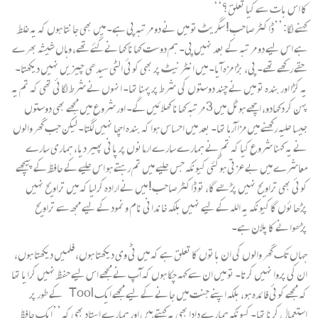
کا اس بات سے کیا تعلق؟‘‘
کہنے لگا: ’’ڈاکٹر صاحب! سگریٹ تو میں نے دو مرتبہ پی ہے۔ میں بھی جانتا ہوں کہ یہ غلط
ہے اس لیے دو مرتبہ کے بعد نہیں پی۔ ہم دوست کھانا کھانے گئے تھے، وہاں شیشہ بھرے
حقے رکھے تھے۔ پی، بڑا مزہ آیا۔ میں انٹرنیٹ پر بھی کوئی الٹی سیدھی چیزیں نہیں دیکھتا۔
یہ کڑا اور بندہ تو میں نے چند دوستوں کی شرط پر پہنا تھا۔ انہوں نے شرط لگائی تھی کہ تم یہ
پہن کر دکھادو، اچھے ہوٹل میں 3 مرتبہ کھانا کھلائیں گے۔ اور شروع میں مجھے بھی دوستوں
جیسا حلیہ رکھنے میں مزا آرہا تھا۔ بعد میں احساس ہوا کہ بندہ اچھا نہیں لگتا۔ لیکن جب گھر والوں
نے یہ کہنا شروع کیا کہ تم نے ہمارے سارے ارمانوں پر پانی پھیر دیا، ہماری سارے
معاشرے میں بے عزتی ہوگئی کیونکہ جس حلیے میں تم رہتے ہو اس حلیے کے حافظ کے پیچھے
کوئی بھی تراویح نہیں پڑھے گا، تو ڈاکٹر صاحب! میں نے ارادہ کرلیا کہ میں تراویح نہیں
پڑھائوں گا کیونکہ یہ اللہ کے لیے نہیں بلکہ خاندانی نام و نمود کے لیے مجھ سے تراویح
پڑھوانے کا پلان ہے۔
جہاں تک گھر والوں کی ان باتوں کا تعلق ہے کہ میں ٹی وی دیکھتا ہوں، فلمیں دیکھتا ہوں،
ان کی پروا نہیں کرتا۔ تو میں ان سے کہہ چکا ہوں کہ آپ نے مجھے اس لیے حفظ نہیں کرایا تھا
کہ مجھے کوئی فائدہ ہو، بلکہ اپنے جنت میں جانے کے لیے مجھے ایک Tool کے طور پر
استعمال کرنا تھا۔ کیونکہ ہمارے دادا بھی یہ کہتے ہیں اور ہمارے استاد بھی کہ ’’ایک حافظ