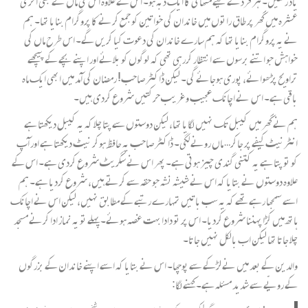
یاد رکھیں۔ ہر فرد کے لیے مٹھائی کا ایک ڈبہ ہو۔ اس کے علاوہ اس کی ماں نے بھی آخری
عشرہ میں گھر پر طاق راتوں میں خاندان کی خواتین کو جمع کرنے کا پروگرام بنایا تھا۔ ہم
نے یہ پروگرام بنایا تھا کہ ہم سارے خاندان کی دعوت کیا کریں گے۔ اس طرح ماں کی
خواہش جو اتنے برسوں سے انتظار کررہی تھی کہ لوگوں کو بلائے اور اپنے بچے کے پیچھے
تراویح پڑھوائے، پوری ہوجائے گی۔ لیکن ڈاکٹر صاحب! رمضان کی آمد میں ابھی ایک ماہ
باقی ہے۔ اس نے اچانک عجیب و غریب حرکتیں شروع کردی ہیں۔
ہم نے گھر میں کیبل تک نہیں لگایا تھا، لیکن دوستوں سے پتا چلا کہ یہ کیبل دیکھتا ہے
انٹرنیٹ کیفے پر جاکر… ماں رونے لگی۔ ڈاکٹر صاحب یہ حافظ ہوکر نیٹ دیکھتا ہے اور آپ
کو تو پتا ہے یہ کتنی گندی چیز ہوتی ہے۔ پھر اس نے سگریٹ شروع کردی ہے۔ اس کے
علاوہ دوستوں نے بتایا کہ اس نے شیشہ نشہ جو حقہ سے کرتے ہیں، شروع کردیا ہے۔ ہم
اسے سمجھا رہے تھے کہ یہ سب باتیں تمہارے رتبے کے مطابق نہیں، لیکن اس نے اچانک
ہاتھ میں کڑا پہننا شروع کردیا۔ اس پر تو دادا بہت غصہ ہوئے۔ پہلے تو یہ نماز ادا کرنے مسجد
چلا جاتا تھا لیکن اب بالکل نہیں جاتا۔
والدین کے بعد میں نے لڑکے سے پوچھا۔ اس نے بتایا کہ اسے اپنے خاندان کے بزرگوں
کے رویّے سے شدید مسئلہ ہے۔ کہنے لگا: