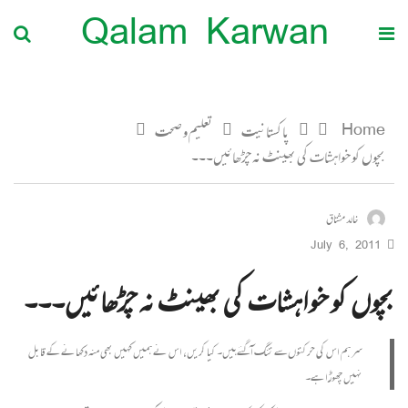
Qalam Karwan
Home
پاکستانیت
تعلیم و صحت
بچوں کو خواہشات کی بھینٹ نہ چڑھائیں۔۔۔
خالد مشتاق
July 6, 2011
بچوں کو خواہشات کی بھینٹ نہ چڑھائیں۔۔۔
سر ہم اس کی حرکتوں سے تنگ آگئے ہیں۔ کیا کریں، اس نے ہمیں کہیں بھی منہ دکھانے کے قابل
نہیں چھوڑا ہے۔