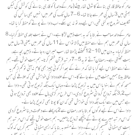
عامر کو حافظ قاری بنانے کا شوق تھا، بیٹے (عامر کے والد) کو قاری بنانے کی کوشش کی لیکن
بھٹی میں 3 سال کی عمر سے جاتا تھا۔ 6 – 7 سال تک کی عمر میں انہیں بھی سانس کی
تکلیف شروع ہوگئی تھی، اس لیے وہ تو نہ بن سکے۔ اب دادا نے پوتے کو حفظ کرایا تھا۔
عامر کے والد صاحب نے بتایا کہ یہ بہت ذہین لڑکا ہے۔ اس نے بہت جلدی حفظ کرلیا۔ 8
سال کی عمر میں ہم نے اسے حفظ میں ڈالا تو اس نے 11 سال کی عمر میں یعنی 3 سال میں
حفظ کرلیا۔ یہ دن میں 10-12 گھنٹے پڑھتا تھا، سب حیران رہ جاتے۔ ذہین بچہ ہے،
بہت محنتی ہے۔ رمضان آتے تو یہ 5 – 7 مرتبہ قرآن ختم کرتا۔ ہم بہت خوش تھے۔ ہم
نے اسے حفظ اس لیے کرایا تھا کہ مرنے کے بعد اگر کوئی چیز بھی کام نہ آئی تو کم از کم یہ
حافظ بیٹا ہمیں جنت میں لے جائے گا۔ اس کے علاوہ دادا کی خواہش تھی کہ علاقے کی جس
مسجد کو ہم نے بنوایا اس میں یہ تراویح پڑھائے۔ وہاں ایک جگہ تراویح ہوتی تھی۔ دادا نے
اب 3,2 جگہ تروایح کروانی شروع کردی۔ اس طرح مرکزی ہال کے علاوہ بھی تروایح ہوتی
ہے جس میں سے ایک جگہ دادا کی خواہش تھی کہ ان کا پوتا بھی تراویح پڑھائے۔
دادا نے اس کے لیے لوگوں کو بتایا اور رمضان سے 2 ماہ پہلے سے دعوت دینا شروع کردی
کہ اس مرتبہ میرے پوتے کے پیچھے تروایح پڑھیں۔ ہم بہت خوش تھے کہ اس مرتبہ ہم
بہت سی مٹھائی تقسیم کریں گے۔ دادا نے منصوبہ بنایا کہ ایسی مٹھائی تقسیم کریں کہ لوگ