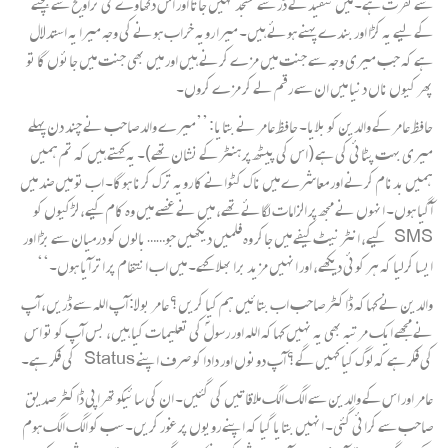
سے نفرت ہے۔ میں تنقید کے ڈر سے مسجد نہیں جاتا اور اس دکھاوے کی تراویح سے بچنے
کے لیے یہ کڑا اور بندے پہنے ہوئے ہیں۔ میرا رویہ خراب ہونے کی وجہ میرا یہ استدلال
ہے کہ جب میری وجہ سے جنت میں مزے کرنے ہیں اور میں بھی جنت میں جائوں گا تو
پھر کیوں ناں دنیا میں ان سے رقم لے کر مزے کروں۔
حافظ عامر کے والدین کو بلایا۔ حافظ عامر نے بتایا: ’’میرے والد صاحب نے چند دن پہلے
میری بہت پٹائی کی ہے (اس کی پیٹھ پر ہنٹر کے نشان تھے)۔ یہ کہتے ہیں کہ تم ہمیں
ہمیں بدنام کرنے اور معاشرے میں ناک کٹوانے کا رویہ ترک کرنا ہوگا۔ اب تو میں ضد میں
آگیا ہوں۔ انہوں نے مجھ پر الزامات لگائے تھے، میں نے غصے میں وہ کام کیے، لڑکیوں کو
SMS کیے، انٹرنیٹ کیفے میں جاکر وہ فلمیں دیکھیں جو…… بالوں کو درمیان سے بڑا اور
ایسا کرلیا کہ ہر کوئی دیکھے، اور انہیں مزید برا بھلا کہے۔ میں اب انتقام پر اتر آیا ہوں۔‘‘
والدین نے کہاکہ ڈاکٹر صاحب اب بتائیں ہم کیا کریں؟ عامر بولا: آپ اللہ سے ڈریں، آپ
نے مجھے ایک مرتبہ بھی یہ نہیں کہاکہ اللہ اور رسولؐ کی تعلیمات کیا ہیں، بس آپ کو تو اس
کی فکر ہے کہ لوگ کیا کہیں گے؟ آپ دونوں اور دادا کو صرف اپنے Status کی فکر ہے۔
عامر اور اس کے والدین سے الگ الگ ملاقاتیں کی گئیں۔ ان کی سائیکوتھراپی ڈاکٹر صدیق
صاحب سے کرائی گئی۔ انہیں بتایا گیا کہ اپنے رویوں پر غور کریں۔ سب کو الگ الگ ہوم