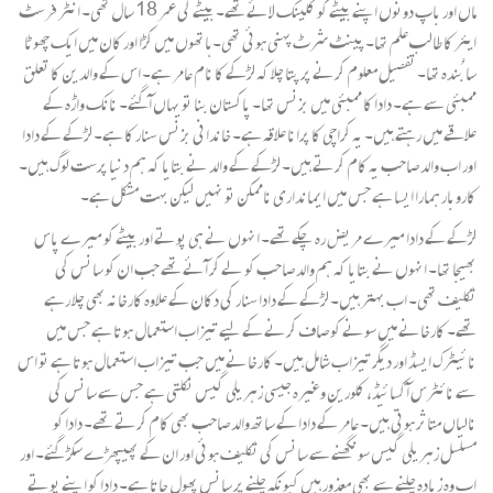
ماں اور باپ دونوں اپنے بیٹے کو کلینک لائے تھے۔ بیٹے کی عمر 18 سال تھی۔ انٹر فرسٹ
ایئر کا طالب علم تھا۔ پینٹ شرٹ پہنی ہوئی تھی۔ ہاتھوں میں کڑا اور کان میں ایک چھوٹا
سا بُندہ تھا۔ تفصیل معلوم کرنے پر پتا چلا کہ لڑکے کا نام عامر ہے۔ اس کے والدین کا تعلق
ممبئی سے ہے۔ دادا کا ممبئی میں بزنس تھا۔ پاکستان بنا تو یہاں آگئے۔ نانک واڑہ کے
علاقے میں رہتے ہیں۔ یہ کراچی کا پرانا علاقہ ہے۔ خاندانی بزنس سنار کا ہے۔ لڑکے کے دادا
اور اب والد صاحب یہ کام کرتے ہیں۔ لڑکے کے والد نے بتایا کہ ہم دنیا پرست لوگ ہیں۔
کاروبار ہمارا ایسا ہے جس میں ایمانداری ناممکن تو نہیں لیکن بہت مشکل ہے۔
لڑکے کے دادا میرے مریض رہ چکے تھے۔ انہوں نے ہی پوتے اور بیٹے کو میرے پاس
بھیجا تھا۔ انہوں نے بتایا کہ ہم والد صاحب کو لے کر آئے تھے جب ان کو سانس کی
تکلیف تھی۔ اب بہتر ہیں۔ لڑکے کے دادا سنار کی دکان کے علاوہ کارخانہ بھی چلا رہے
تھے۔ کارخانے میں سونے کو صاف کرنے کے لیے تیزاب استعمال ہوتا ہے جس میں
نائیٹرک ایسڈ اور دیگر تیزاب شامل ہیں۔ کارخانے میں جب تیزاب استعمال ہوتا ہے تو اس
سے نائٹرس آکسائیڈ، کلورین وغیرہ جیسی زہریلی گیس نکلتی ہے جس سے سانس کی
نالیاں متاثر ہوتی ہیں۔ عامر کے دادا کے ساتھ والد صاحب بھی کام کرتے تھے۔ دادا کو
مسلسل زہریلی گیس سونگھنے سے سانس کی تکلیف ہوئی اور ان کے پھیپھڑے سکڑ گئے۔ اور
اب وہ زیادہ چلنے سے بھی معذور ہیں کیونکہ چلنے پر سانس پھول جاتا ہے۔ دادا کو اپنے پوتے