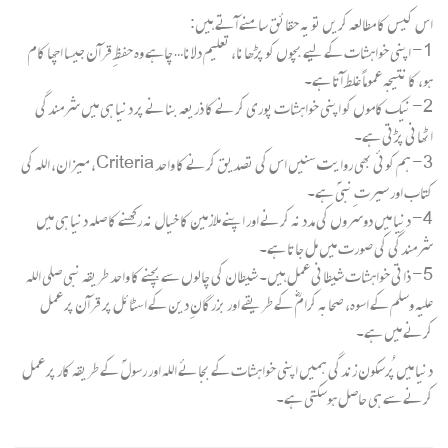
اس کیس کا مطالعہ کریں تو یہ حقائق سامنے آتے ہیں:
1- اپنی خواہشات کے لیے بچوں کو پڑھانا، تعلیم دلانا… چاہے وہ حفظِ قرآن جیسا اچھا کام
ہو، کا نتیجہ عموماً غلط آتا ہے۔
2- نیک کاموں کو اپنی خواہشات پوری کرنے کا ذریعہ بنانے پر دنیا ہی میں شرمندگی
اٹھانی پڑتی ہے۔
3- ہم کوئی بھی روایت سنیں اس کی تصدیق کرنے کا واحد Criteria، میزان، اللہ کی
کتاب اور سیرت ِنبیؐ ہے۔
4- دنیا میں دوسروں کی مدد نہ کرنے اور اپنے ملازمین کا خیال نہ رکھنے کا صلہ دنیا ہی میں
شرمندگی کی صورت میں مل جاتا ہے۔
5- ذاتی خواہشات شیطانی عمل ہیں۔ شیطان کی چالوں سے بچنے کا واحد طریقہ نبی صلی اللہ
علیہ وسلم کے اسوہ، صحابہ کرامؓ کے طریقے اور بزرگانِ دین کے اسٹائل پر قرآن پر عمل
کرنے میں ہے۔
دنیا میں پُرسکون زندگی ہمیں اپنی خواہشات کے بجائے اللہ اور رسولؐ کے طریقہ کار پر عمل
کرنے سے ہی حاصل ہوسکتی ہے۔