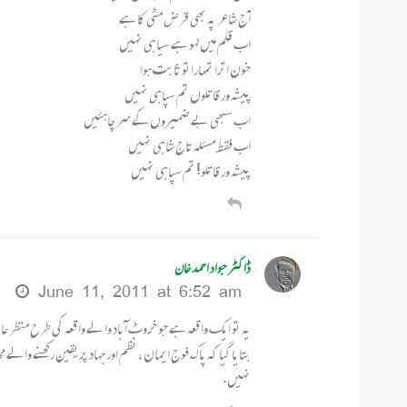
آج شاعر پہ بھی قرض مٹی کا ہے
اب قلم میں لہو ہے سیاہی نہیں
خون اترا تمھاراتو ثابت ہوا
پیشہ ور قاتلوں تم سپاہی نہیں
اب سبھی بے ضمیروں کے سر چاہئیں
اب فقط مسئلہ تاج شاہی نہیں
پیشہ ور قاتلو! تم سپاہی نہیں
ڈاکٹر جواد احمد خان
June 11, 2011 at 6:52 am
یہ تو ایک واقعہ ہے جو خروٹ آباد والے واقعہ کی طرح منظر ع
نہیں.