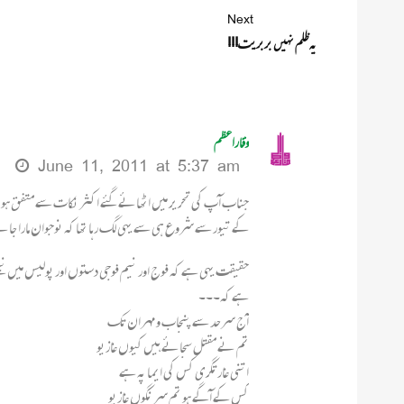
Next
یہ ظلم نہیں بربریت!!!
وقاراعظم
June 11, 2011 at 5:37 am
جناب آپ کی تحریر میں اٹھائے گئے اکثر نکات سے متفق ہوں لی
کے تیور سے شروع ہی سے یہی لگ رہا تھا کہ نوجوان مارا جا
حقیقت یہی ہے کہ فوج اور نیم فوجی دستوں اور پولیس میں نیچے
ہے کہ۔۔۔
آج سرحد سے پنجاب و مہران تک
تم نے مقتل سجائے ہیں کیوں غازیو
اتنی غارتگری کس کی ایما پہ ہے
کس کے آگے ہو تم سر نگوں غازیو