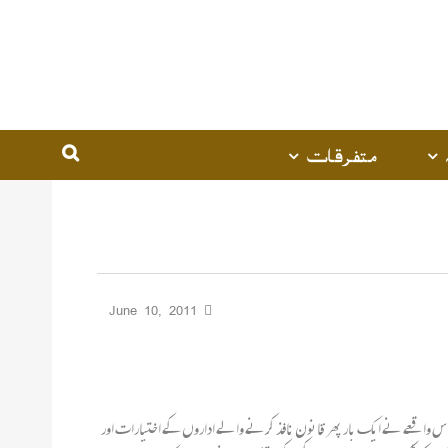
متفرقات
June 10, 2011
 اس واقعے نے ایک بار پھر قانون نافذ کرنے والے اداروں کے اختیارات اور