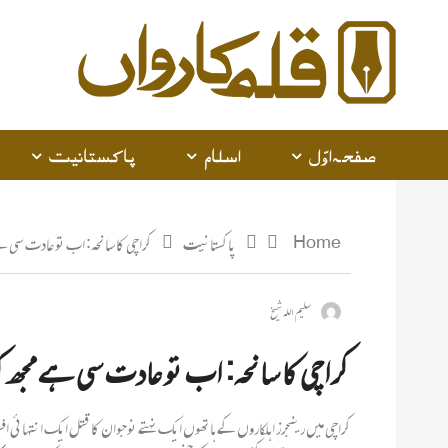
صفحہ اوّل
اسلام
پاکستانیت
Home
پاکستانیت
کراچی کا سانحہ: اب تو عادت سی ہے
سلیم اللہ شیخ
کراچی کا سانحہ: اب تو عادت سی ہے مجھ ک
کراچی میں رینجرز اہلکاروں کے ہاتھوں ایک نہتے نوجوان کا قتل ایک انتہائی