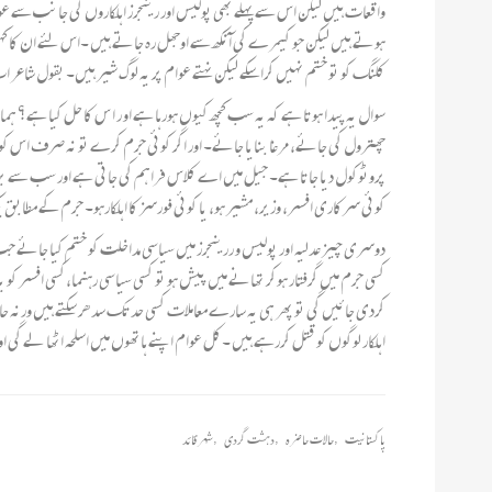
واقعات ہیں لیکن اس سے پہلے بھی پولیس اور رینجرز اہلکاروں کی جانب سے ع
کلنگ کو تو ختم نہیں کراسکے لیکن نہتے عوام پر یہ لوگ شیر ہیں۔ بقول شاعر 
سوال یہ پیدا ہوتا ہے کہ یہ سب کچھ کیوں ہورہا ہے او ر ا س کا حل کیا ہے؟
چھترول کی جائے، مرغا بنایا جائے۔ اور اگر کوئی جرم کرے تو نہ صرف اس کو بلک
پروٹوکول دیا جاتا ہے۔ جیل میں اے کلاس فراہم کی جاتی ہے اور سب سے بڑی 
کوئی سرکاری افسر، وزیر، مشیر ہو، یا کوئی فورسز کا اہلکارہو۔ جرم کے مطابق 
دوسری چیز عدلیہ اور پولیس و ررینجرز میں سیاسی مداخلت کو ختم کیا جائے جب
کسی جرم میں گرفتار ہوکر تھانے میں پیش ہو تو کسی سیاسی رہنما،کسی افسر کو
کردی جائیں گی تو پھر ہی یہ سارے معاملات کسی حد تک سدھر سکتے ہیں ورنہ حا
اہلکار لوگوں کو قتل کررہے ہیں ۔کل عوام اپنے ہاتھوں میں اسلحہ اٹھا لے گی
پاکستانیت
,
حالات حاضرہ
,
دہشت گردی
,
شہر قائد