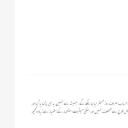
ساب صرف روز محشر لیا جا سکے گے. ہمیشہ سے ہمین یہ ہی پڑھا یا گیا اور
 یہ بات وثوق سے کہی جا سکتی ہے کہ یہ فوج کسی بھی قابض فوج سے مختلف نہیں اور اسکی حیثیت استعمار کے ہتھیار سے زیادہ کچھ