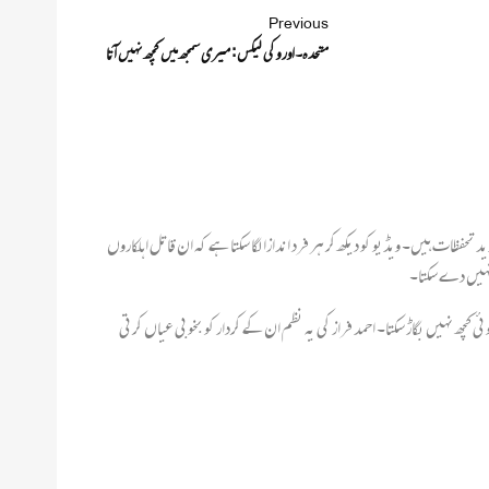
Previous
متحدہ۔اور وکی لیکس : میری سمجھ میں کچھ نہیں آتا
ات ہیں۔ ویڈیو کو دیکھ کر ہر فرد اندازا لگا سکتا ہے کہ ان قاتل اہلکاروں
 نہیں دے سکتا۔
چھ نہیں بگاڑ سکتا۔ احمد فراز کی یہ نظم ان کے کردار کو بخوبی عیاں کرتی