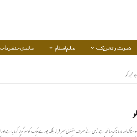
دعوت و تحریک
عالم اسلام
عالمی منظرنامہ
 مجھ کو
و
 افسوسناک اور دردناک سانحہ ہے جس نے صرف مقتول سرفراز بلکہ پورے ملک کو سوگوار کردیا ہے اور