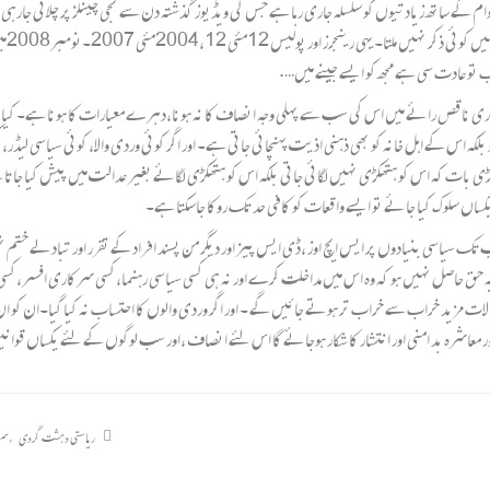
وام کے ساتھ زیادتیوں کو سلسلہ جاری رہا ہے جس کی ویڈیوز گذشتہ دن سے نجی چینلز پر چلائی جا
ہوتے
اب تو عادت سی ہے مجھ کو ایسے جینے میں….
 ہماری ناقص رائے میں اس کی سب سے پہلی وجہ انصاف کا نہ ہونا،دہرے معیارات کا ہونا ہے۔ کیا و
ہ اس کے اہل خانہ کو بھی ذہنی اذیت پہنچائی جاتی ہے۔ اور اگر کوئی وردی والا، کوئی سیاسی لیڈر، 
بات کہ اس کو ہتھکڑی نہیں لگائی جاتی بلکہ اس کو ہتھکڑی لگائے بغیر عدالت میں پیش کیا جاتا 
یکساں سلوک کیا جائے تو ایسے واقعات کو کافی حد تک روکا جاسکتا ہے۔
 تک سیاسی بنیادوں پر ایس ایچ اوز ،ڈی ایس پیز اور دیگر من پسند افراد کے تقرر اور تبادلے خت
 یہ حق حاصل نہیں ہو کہ وہ اس میں مداخلت کرے اور نہ ہی کسی سیاسی رہنما،کسی سرکاری افسر،کسی
لات مزید خراب سے خراب تر ہوتے جائیں گے ۔ اور اگر وردی والوں کا احتساب نہ کیا گیا۔ان کو ان ک
 اور معاشرہ بد امنی اور انتشار کا شکار ہوجائے گا اس لئے انصاف ،اور سب لوگوں کے لئے یکساں 
ریاستی دہشت گردی
,
سرف