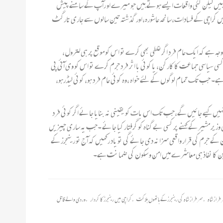
رہی ہیں لیکن کئی واقعات ایسے ہوتے ہیں جو میرے او رآپ کے سامنے پیش
 ہیں لیکن جو کیمرے کی آنکھ سے اوجھل رہ جاتے ہیں ۔اس لئے ان کا کہیں کوئی ذکر نہیں ملتا۔یہی رینجرز اور پولیس 12مئی 2004،12مئی 2007۔نومبر2008میں کراچی کے فسادات،سانحہ عاشورہ،اور گذشتہ تین سالوں سے جاری تارگٹ
جہ ہے کہ ایک عام فرد اگر غلطی بھی کرے تو اس کو موقع پر ہی لترول،
کسی سیاسی جماعت کا کارکن، یا کوئی با اثر فرد جرم کرے تو اس کو وی آئی پی
ہے۔ جب تک تمام لوگوں کے لئے خواہ ،وہ کوئی عام فرد ہو، کوئی لیڈرہو،
م نہیں کیے جائیں گے،جب تک اس بات کو یقینی نہ بنایا جائے اگر کوئی فرد
 وزیر مشیر کے کہنے پر کسی بے گناہ کو گرفتار کیا جائے ۔جب یہ ساری چیزیں
ے جرم کی قرار واقعی سزا نہ دی جائے گی تو یاد رکھیں کہ آج تو رینجرز کے
قوانین کا نفاذ ہی معاشرے میں امن و سکون کی ضمانت ہے۔
راز شاہ
,
سرفراز شاہ کی رینجرز کے ہاتھوں ہلاکت
,
کراچی میں رینجرز کا کردار
,
وردی والے قاتل