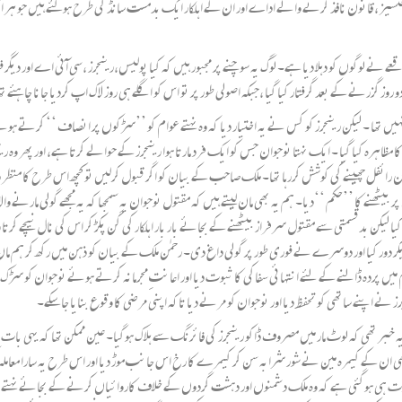
یز ،قانون نافذ کرنے والے اداے اور ان کے اہلکار ایک بدمست سانڈ کی طرح ہوگئے ہیں جو ہر ایک
ے نے لوگوں کو دہلا دیا ہے۔ لوگ یہ سوچنے پر مجبور ہیں کہ کیا پولیس،رینجرز ،سی آئی اے اور دیگ
و روز گزرنے کے بعد گرفتار کیا گیا ،جبکہ اصولی طور پر تو اس کو اگلے ہی روز لاک اپ کردیا جانا چاہئے ت
نہیں تھا ۔ لیکن رینجرز کو کس نے یہ اختیار دیا کہ وہ نہتے عوام کو ’’سڑکوں پر انصاف ‘‘ کرتے ہو
کا مظاہرہ کیا گیا ۔ ایک نہتا نوجوان جس کو ایک فرد مارتا ہوا رینجرز کے حوالے کرتا ہے، اور پھر
رائفل چھینے کی کوشش کررہا تھا۔ ملک صاحب کے بیان کو اگر قبول کرلیں تو کچھ اس طرح کا منظر ذہن م
ٹھنے کا ’’حکم ‘‘دیا۔ ہم یہ بھی مان لیتے ہیں کہ مقتول نوجوان یہ سمجھا کہ یہ مجھے گولی مارنے و
ا لیکن بدقسمتی سے مقتول سرفراز بیٹھنے کے بجائے بار بار اہلکار کی گن پکڑ کر اس کی نال نیچے کرتا رہ
ا دیکر دور کیا اور دوسرے نے فوری طور پر گولی داغ دی۔ رحمٰن ملک کے بیان کو ذہن میں رکھ کر ہم مان
 پردہ ڈالنے کے لئے انتہائی سفاکی کا ثبوت دیا اور اعانتِ مجرمانہ کرتے ہوئے نوجوان کو سڑک پ
ینجرز نے اپنے ساتھی کو تحفظ دیا اور نوجوان کو مرنے دیا تاکہ اپنی مرضی کا وقوع بنایا جاسکے۔
ر تھی کہ لوٹ مار میں مصروف ڈاکو رینجرز کی فائرنگ سے ہلاک ہوگیا۔ عین ممکن تھا کہ یہی بات دب ج
ن کے کیمرہ مین نے شور شرابہ سن کر کیمرے کا رخ اس جانب موڑ دیا اور اس طرح یہ سارا معاملہ 
عادت ہی ہوگئی ہے کہ وہ ملک دشمنوں اور دہشت گردوں کے خلاف کاروائیاں کرنے کے بجائے نہتے عوام