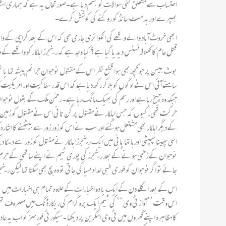
احتساب سے متعلق کئی سوالات کو جنم دیا ہے۔صورتحال یہ ہے کہ ہماری ایجنس
بھپرے اور بد مست سانڈ کو روکنے کی کوشش کرے۔
ابھی خروٹ آباد والے وقعے کی انکوائری جاری ھی کہ اس کے بعد کراچی کے واقع
قتل عام کا کھلا لائسنس دیدیا گیا ہے؟ کیا وجہ ہے کہ رینجرز اہلکار کو واقعے کے د
بوٹ بیسن پر جو کچھ بھی ہوا قطع نظر اس کے مقتول نوجوان جرائم پیشہ تھا یا 
سامنے آئی اس نے لوگوں کو ہلا کر رکھ دیا ہے کہ اس قدر سفاکیت اور امریکیت 
جبکہ وہ چیخ رہا ہے اور رحم کی بھیک مانگ رہا ہے۔ رحمٰن ملک کے بقول نوجوان 
حرکت تھی، کیوں کہ جس اہلکار نے مقتول پر گن تانی اس نے مقتول کو زمین پر بی
کے دیگر اہلکار بھی مشتعل ہوگئے اور سب نے اس کو زور زور سے بیٹھنے کا اشارہ کی
اسی چھینا چھپٹی اور ہاتھا پائی میں ایک رینجرز اہلکار نے مقتول کو زور سے دھک
نوجوان کے زخمی ہونے کے بعد رینجرز کی پوری ٹیم نے اپنے ساتھی کے جرم میں
جائے تو اگر نوجوان کو فوری طبی امداد مہیا کی جاتی تو وہ بچ بھی سکتا تھا لیکن ر
اس کے بعد اگلے دن کے ایک یا دو اخبارات کے علاوہ تمام ہی اخبارات میں یہ خب
اس وقت ’’آواز ٹی وی ‘‘ کی ٹیم ایک پروگرام کی ریکارڈنگ میں مصروف تھی ا
کا مظاہرہ اپنے گھروں میں ٹی وی اسکرین پر دیکھا ۔سیکورٹی فورسز کو اب یہ 