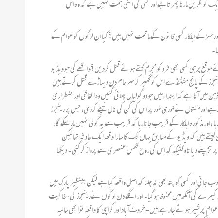
 کو ٹکریں مارتا پھرتا ہے اور کسی کی اتنی ہمت نہیں ہے کہ وہ اس
ر فورسز کے اہلکار کسی قانون کے ماتحت نہیں ہیں؟کیا ان لوگوں کو عوام کے
ھا۔
ئے موقع پرہی کسی بھی فرد کو مجرم کہتے ہوئے قتل کردیں؟واقعے کی جو ویڈیو
 وہ رینجرز کے پانج مشٹنڈے اس کو گھیر کر سر عام دن دیہاڑے قتل کرتے ہیں
یں آتا ہے کہ ابتدا ء میں جو دو گولیاں چلائی گئیں وہ اتفاقی اور اضطراری
الا ہے اور مقتول نے فوری طور پر اس کی گن کی نال نیچے کردی، جس پر رینجرز
ا ،اور مذکورہ اہلکار کے قریب جاتا رہا کہ قریب سے یہ گولی نہیں مار سکے گا،
 لیتے ہیں کہ ویڈیو کے مطابق یہاں تک کا سارا وقعہ ایک حادثہ تھا لیکن
ر تڑپنے دیا تاوقتیکہ کہ اس کی روح قفس عنصری سے پرواز کرگئی۔ دیکھا
اتی اور کسی کو پتہ بھی نہ چلتا کہ اصل واقعہ کیا ہے لیکن بینظیر پارک میں
کیمرے کی آنکھ میں محفوظ ہوگیا۔ اور اگلے دن لوگوں نے رینجرز کی سفاکیت
 پر شیر ہوتے جارہے ہیں۔ خروٹ آباد اور کراچی کا واقعہ تو ابھی حالیہ