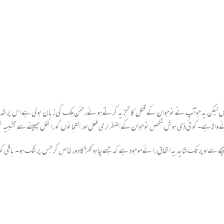
کن یہ جو آپ نے نوجوان کے قتل کا تجزیہ کرتے ہوئے رحمٰن ملک کی زبان بولی ہے اس پر شدید تحفظ
نے والا ہے۔ کوئی ذی ہوش شخص نوجوان کے اضطراری فعل اور التجائوں کو رائفل چھینے سے تشبیہ
 سے اوپر تک شاید یہ اتفاق رائے موجود ہے کہ جسے چاہو کھڑکا دو، خاص کر جس پر شک ہو۔ باقی کوئی ک