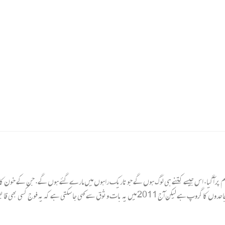
ام پر آگیا. اس جیسے کتنے ہی لوگ ہوں گے جو تاریک راہوں میں مارے گئے ہوں گے. جن کے خون کا ح
بتایا گیا کہ پاک فوج ایمان ، نظم اور جہاد پریقین رکھنے والے مجاحدوں کا گروپ ہے لیکن آج 2011 میں