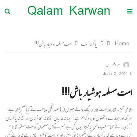
Qalam Karwan
Home
پاکستانیت
امت مسلمہ ہوشیار باش!!!
میر افسر امان
June 2, 2011
امت مسلمہ ہوشیار باش!!!
دفاعی تجزیہ نگار اور امت کا درد رکھنے والے جنرل (ر) حمید گل صاحب نے کیا صحیح کہا ہے
امریکہ اور ہمارے دشمنوں کا پروگرام ہے’’ بہانہ طالبان.ٹھکانہ افغانستان اور نشانہ پاکستان
‘‘ یہی رائے تمام حب وطن پاکستانیوں کی ہے ہم نے اس مضمون کو امت مسلمہ کا نا م
اس لیے دیا ہے کہ پاکستان کے ایٹمی اثاثوں میں پوری امت کاخون شامل ہے نہ جانے کس