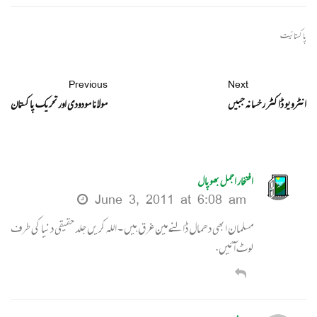
پاکستانیت
Previous
Next
انٹرویو ڈاکٹر رخسانہ جبیں
مولانا مودودی اور تحریک پاکستان
افتخار اجمل بھوپال
June 3, 2011 at 6:08 am
مسلمان ابھی دھمال ڈالنے مين غرق ہيں ۔ اللہ کريں جلد حقيقی دنيا کی طرف
لوٹ آئيں.