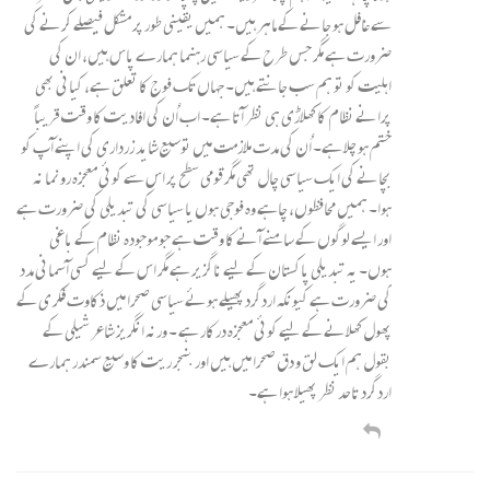
سے غافل ہو جانے کے ماہر ہیں۔ ہمیں یقینی طور پر مشکل فیصلے کرنے کی
ضرورت ہے مگر جس طرح کے سیاسی رہنما ہمارے پاس ہیں، ان کی
اہلیت کو تو ہم سب جانتے ہیں۔ جہاں تک فوج کا تعلق ہے، کیانی بھی
پرانے نظام کا کھلاڑی ہی نظر آتا ہے۔ اب اُن کی افادیت کا وقت قریباً
ختم ہو چلا ہے۔ اُن کی مدت ملازمت میں توسیع شاید زرداری کی اپنے آپ کو
بچانے کی ایک سیاسی چال تھی مگرقومی سطح پر اس سے کوئی معجزہ رونما نہ
ہوا۔ ہمیں محافظوں، چاہے وہ فوجی ہوں یا سیاسی کی تبدیلی کی ضرورت ہے
اور ایسے لوگوں کے سامنے آنے کا وقت ہے جو موجودہ نظام کے باغی
ہوں۔ یہ تبدیلی پاکستان کے لیے ناگزیر ہے مگر اس کے لیے کسی آسمانی مدد
کی ضرورت ہے کیونکہ اردگرد پھیلے ہوئے سیاسی صحرا میں ذکاوت فکر ی کے
پھول کھلانے کے لیے کوئی معجزہ درکار ہے ۔ ورنہ انگریز شاعر شیلی کے
بقول ہم ایک لق و دق صحرا میں ہیں اور بنجر ریت کا وسیع سمندر ہمارے
اردگرد تاحد نظر پھیلا ہوا ہے۔