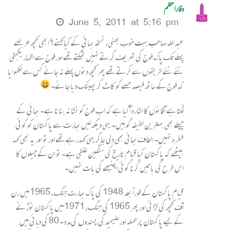
وقاراعظم
June 5, 2011 at 5:16 pm
عبداللہ صاحب بہت خوب بھئی، نسخہ بھائی کے کیا کہنے؟ ابھی کچھ عرصے
پہلے تک پاک فوج کی تعریف کرتے نہیں تھکتے تھے اور فوج سے اظہار یکجتی
نئے نئے طریقوں سے کرتے تھے پھر کچھ دنوں پہلے نہ جانے کس سے لکھوایا
کہ فوج کے ساٹھ فیصد حصے کو کاٹ کر پھینک دیا جائے۔
لگتا ہے آقائوں کا اشارہ آگیا ہے کہ اب فوج کو نشانہ بنانا ہے۔ بھائی کے
چیلے بھی بہترین لطیفہ گو ہیں۔ یہی دیکھ لیں بھارت سے پاکستان کو کوئی
خطرہ نہیں۔ الطاف بھائی بھی دلی جاکر یہی کہہ رہے تھے اور تو اور یہ بھی کہہ
بیٹھے کہ پاکستان کیا قیام تاریخ کی سنگین غلطی ہے۔ تو ان کے چیلوں کا
اس طرح کی باتیں کرنا کوئی اچنبھے کی بات نہیں۔
قیام پاکستان کے فوراً بعد 1948 کی پاک بھارت جنگ، 1965 میں رن
آف کچھ کی لڑائی اور پھر 1965 کی جنگ، 1971 میں پاکستان نوڑنے
کے لیے پاکستان پر حملہ اور علیحیدگی پسندوں کی مدد۔ 80 کی دہائی میں