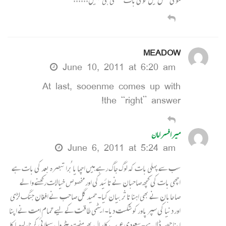
موٹی عقل میں کوئی بات گھستی ہی نہیں!!!!!!
MEADOW
June 10, 2011 at 6:20 am
At last, sooenme comes up with
the “right” answer!
میر افسر امان
June 6, 2011 at 5:24 am
سب سے پہلی بات کہ لوگ جاگ رہے ہیں اچھا یا بُرا تبصرہ بعد کی بات ہے
اچھی بات کی کچھ صاحبان نے تائید کی اور مخصوص خیالات رکھنے والے
صاحابان نے بھی اہنا تاثر بیان کیا۔ حمید گل صاحب نے افغان جنگ لڑی
اور دنیا کی سپر پاور کو شکست دیا۔ ایٹمی طاقت کے لیے تمام امت نے اپنا
اپنا حصہ ڈلا ہے۔ سعودی عرب کا سال بھر مفت پٹرول سپلائی کرنا، لیبیا کا