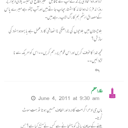
گرد اور دو اتحادی پرندے آپ کے ناقابل تسخیر دفاع کی سیسہ پلائی دیوار پر
روزانہ فرزانہ دواخانہ کا اشہتار چھاپ جاتے ہیں اور آپ چقو ہے میرے پاس
کے مصداق ایٹم بم کا راگ الاپ رہے ہیں۔
بلوچستان میں‌ بلوچوں کی ناراضگی ناانصافی کا ردعمل ہے یا یہودو ہنود کی
سازش؟
کچھ خدا کا خوف کریں اور اس قوم پر رحم کریں۔۔ اس کو امریکہ سے نا
لڑوائیں۔۔
وقاراعظم
June 4, 2011 at 9:30 am
ہاں جی ادھر اگر امت کا درد اور الطاف حسین ہوتا تو بہت سوٹ
کرتا۔
پینے کے صاف پانی کو پہنچانے سے کس نے منع کیا ہے؟ بس