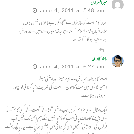
میرافسرامان
June 4, 2011 at 5:48 am
ہمارا کام امت کو سازشوں سے آگاہ کرنا ہے مایوسی نہیں بقول
علامہ اقبال شاعر اسلام ’’سنا ہے یہ قدسیوں سے میں نے، وہ شیر
پھر ہوشیار ہو گا‘‘ انشا اللہ۔
راشد کامران
June 4, 2011 at 6:27 am
امت کا درد اور حمید گل ۔۔ جیسے میٹر اور اینٹی میٹر
ایٹمی اثاثوں میں امت کا خون۔۔ امت کی تعریف؟ پاکستانی فوج اور
سعودی بادشاہت۔
ایک مثال ایسی فراہم کریں جب ایٹمی “اثاثے” امت کے کسی کام آئے
ہوں؟ پینے کا صاف پانی امت کو پہنچا نہیں سکے ہم ابھی تک لیکن آپ
لوگوں کی “شاہینی” اڑان اسی کی دہائی میں پھنسی ہوئی ہے۔ چار پانچ دہشت