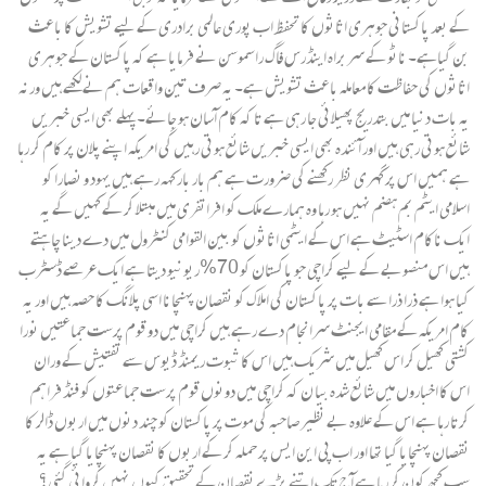
کے بعد پاکستانی جوہری اثاثوں کا تحفظ اب پوری عالمی برادری کے لیے تشویش کا باعث
بن گیاہے۔ ناٹو کے سربراہ اینڈرس فاگ راسموسن نے فرمایا ہے کہ پاکستان کے جوہری
اثاثوں کی حفاظت کا معاملہ باعث تشویش ہے۔ یہ صرف تین واقعات ہم نے لکھے ہیں ورنہ
یہ بات دنیا میں بتدریج پھیلائی جا رہی ہے تا کہ کام آسان ہو جائے۔ پہلے بھی ایسی خبریں
شائع ہوتی رہی ہیں اور آئندہ بھی ایسی خبریں شائع ہوتی رہیں گی امریکہ اپنے پلان پر کام کر رہا
ہے ہمیں اس پر گہری نظر رکھنے کی ضرورت ہے ہم بار بار کہہ رہے ہیں یہود و نصارا کو
اسلامی ایٹم بم ہضم نہیں ہو رہا وہ ہمارے ملک کو افراتفری میں مبتلا کر کے کہیں گے یہ
ایک ناکام اسٹیٹ ہے اس کے ایٹمی اثاثوں کو بین القوامی کنٹرول میں دے دینا چاہتے
ہیں اس منصوبے کے لیے کراچی جو پاکستان کو 70%ریونیو دیتا ہے ایک عرصے ڈسٹرب
کیا ہوا ہے ذرا ذرا سے بات پر پاکستان کی املاک کو نقصان پہنچانا اسی پلانگ کا حصہ ہیں اور یہ
کام امریکہ کے مقامی ایجنٹ سرانجام دے رہے ہیں کراچی میں دو قوم پرست جماعتیں نورا
کشتی کھیل کر اس کھیل میں شریک ہیں اس کا ثبوت ریمنڈ ڈیوس سے تفتیش کے وران
اس کا اخباروں میں شائع شدہ بیا ن کہ کراچی میں دونوں قوم پرست جماعتوں کو فنڈ فراہم
کرتا رہا ہے اس کے علاوہ بے نظیر صاحبہ کی موت پر پاکستان کو چند دنوں میں اربوں ڈالر کا
نقصان پہنچایا گیا تھا اور اب پی این ایس پر حملہ کر کے اربوں کا نقصان پہنچایا گیا ہے یہ
سب کچھ کون کر رہا ہے آج تک اتنے بڑے نقصان کے تحقیق کیوں نہیں کروائی گئی؟