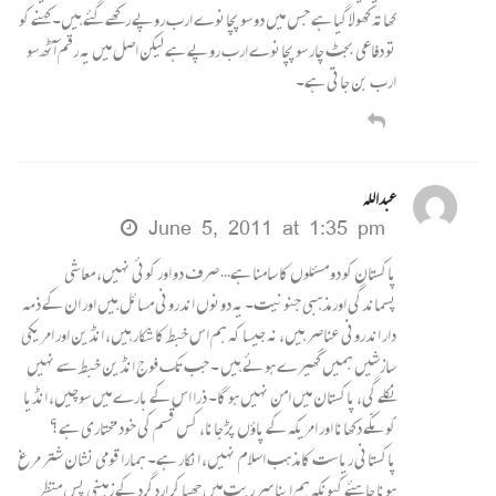
کھاتہ کھولا گیا ہے جس میں دو سو پچانوے ارب روپے رکھے گئے ہیں۔ کہنے کو
تو دفاعی بجٹ چار سو پچانوے ارب روپے ہے لیکن اصل میں یہ رقم آٹھ سو
ارب بن جاتی ہے۔
عبداللہ
June 5, 2011 at 1:35 pm
پاکستان کو دو مسئلوں کا سامنا ہے… صرف دو اور کوئی نہیں، معاشی
پسماندگی اور مذہبی جنونیت۔ یہ دونوں اندرونی مسائل ہیں اور ان کے ذمہ
دار اندرونی عناصر ہیں، نہ جیسا کہ ہم اس خبط کا شکار ہیں، انڈین اور امریکی
سازشیں ہمیں گھیرے ہوئے ہیں ۔ جب تک فوج انڈین خبط سے نہیں
نکلے گی، پاکستان میں امن نہیں ہو گا۔ ذرا اس کے بارے میں سوچیں، انڈیا
کو مکّے دکھانا اور امریکہ کے پاؤں پڑ جانا، کس قسم کی خود مختاری ہے؟
پاکستانی ریاست کا مذہب اسلام نہیں، انکار ہے۔ ہمارا قومی نشان شتر مرغ
ہونا چاہئے کیونکہ ہم اپنا سر ریت میں چھپا کر اردگرد کے زمینی پس منظر