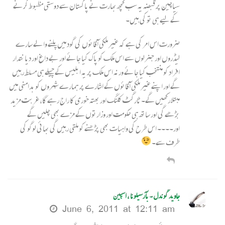
سیاچین پرقبضہ یہ سب کچھ بھارت نے پاکستان سے دوستی مظبوط کرنے
کے لیے ہی تو کی ہیں۔
ضرورت اس امر کی ہے کہ غیر ملکی آقائوں کی گود میں پلنے والے سارے
لیڈروں اور جنرلوں سے اس ملک کو پاک کیا جائے اور بے داغ اور دیانتدار
افراد کو منتخب کیا جائے ورنہ اس ملک پر یہ ابلیس کے چیلے ہی مسلط رہیں
گے اور اپنے غیر ملکی آقائوں کے اشارے پر ہمارے شہروں کو بدامنی میں
مبتلا رکھیں گے۔ ٹارگٹ کلنگ اور بھتہ خوری کا راج رہے گا، غربت مزید
بڑھے گی اور ساتھ ہی حکومت اور وزارتوں کے مزے بھی چلیں گے
اور۔۔۔۔ اس طرح کی واہیات بھی پڑھنے کو ملتی رہیں گی بھائی لوگو کی
طرف سے۔
جاوید گوندل ۔ بآرسیلونا ، اسپین
June 6, 2011 at 12:11 am