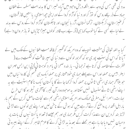
مدد کی تھی جس کی وجہ سے بنگلہ دیش وجود میں آیا۔خیر اس کا بدلہ امت مسلمہ نے افغان
جہاد کے ذریعے روس کو توڑ کر اور دنیا کو آزادکروا کے اوراپنی چھ اسلامی ریاستیں قازقستان،
کرغیزستان، اُزبکستان، ترکمانستان، آزربائیجان، اور تاجکستان کوآزاد کروا کے روس سے بدلہ
لے لیا ہے کسی نے کیا خوب کہا ہی(ڈریے رب قادر کولوں جیڑا چڑیاں تو باز مر وان دا ہے)
۔
کیا یہ اللہ تعالیٰ کی مشیت نہیںہے کہ وہ امریکہ کو گھیر کر فاقہ مست افغانیوں کے ملک میں لے
آیا تا کہ اس کی سنت پوری ہو کہ کمزور لوگوں سے دنیا کی سپر طاقت کو شکست دے (
فطرت کے مقاصد کی کرتا ہے ترجمانی… یا بندہ صحرائی یا مرد کوہستانی) پی این ایس مہران
ایئر بیس پر حملہ اور اس سے پہلے ہماری خودمختاری پر حملہ ایک ہی قسم کی کاروائیاں ہیں
جو بلاآخر ہماری ایٹمی اثاثوں پر حملہ کروا کر کہا جائے گا پاکستان ایک ناکام اسٹیٹ ہے یہ
اپنے ایٹمی اثاثے سنبھال نہیں سکتا اور یہ موجودہ وار آن ٹیرر کا آخری ٹیلر ہو گا اس طرح
بھارت، ا سرائیل ،مغربی ممالک اور امریکہ اسلامی ایٹمی بم سے نجات حاصل کریں گے ہم بار
بار اہل اقتدار پر واضع کرتے آ رہے ہیں کہ ہوش کے ناخن لیں اور اپنے ہی لوگوں سے لڑائی
لڑنا بند کر دیں ان سے مذاکرات کریں مگر ہماری اور ہم جیسے لا تعداد پاکستانیوں کی بات پر
دھیان نہیں دیا جا رہا ہے ہر حملے کے بعد مذید لڑائی کرنے کا عزم ظاہر کر کے اپنے بیرونی