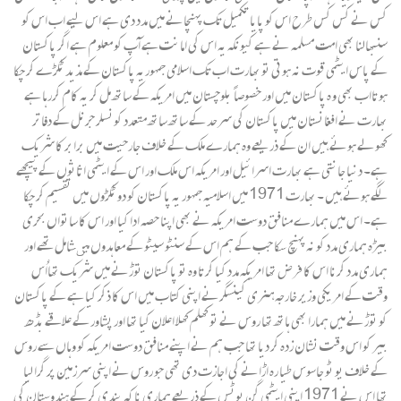
کس نے کس کس طرح اس کو پایا تکمیل تک پہنچانے میں مدد دی ہے اس لیے اب اس کو
سنبھالنا بھی امت مسلمہ نے ہے کیونکہ یہ اس کی امانت ہے آپ کو معلوم ہے اگر پاکستان
کے پاس ایٹمی قوت نہ ہوتی تو بھارت اب تک اسلامی جمہوریہ پاکستان کے مذید ٹکڑے کر چکا
ہوتااب بھی و ہ پاکستان میں اور خصوصاً بلوچستان میں امریکہ کے ساتھ مل کر یہ کام کررہا ہے
بھارت نے افغانستان میں پاکستان کی سرحد کے ساتھ ساتھ متعدد کونسلر جرنل کے دفاتر
کھولے ہوئے ہیں ان کے ذریعے وہ ہمارے ملک کے خلاف جارحیت میں برابر کا شریک
ہے۔ دنیا جانتی ہے بھارت اسرائیل اور امریکہ اس ملک اور اس کے ایٹمی اثاثوں کے پیچھے
لگے ہوئے ہیں ۔ بھارت 1971 میں اسلامیہ جمہور یہ پاکستان کو دو ٹکڑوں میں تقسیم کر چکا
ہے۔ اس میں ہمارے منافق دوست امریکہ نے بھی اپنا حصہ ادا کیا اور اس کا ساتواں بحری
بیڑہ ہماری مدد کو نہ پہنچ سکا جب کے ہم اس کے سنٹو سیٹو کے معاہدوں میںشامل تھے اور
ہماری مدد کرنا اس کا فرض تھا امریکہ مدد کیا کرتا وہ تو پاکستان توڑنے میں شریک تھااُس
وقت کے امریکی وزیر خارجہ ہنری کینسگرنے اپنی کتاب میں اس کا ذکر کیا ہے کے پاکستان
کو توڑنے میں ہمارا بھی ہاتھ تھا روس نے تو کھلم کھلا اعلان کیا تھا اور پشاور کے علاقے بڈھ
بیر کو اس وقت نشان زدہ کر دیا تھا جب ہم نے اپنے منافق دوست امریکہ کو وہاں سے روس
کے خلاف یو ٹو جاسوس طیا رہ اڑانے کی اجازت دی تھی جو روس نے اپنی سرزمین پر گرا لیا
تھا اس نے 1971 اپنی ایٹمی گن بوٹس کے ذریعے ہماری ناکہ بندی کر کے ہندوستان کی