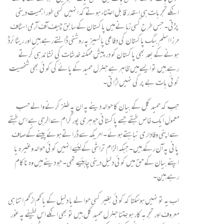
انکے تجربات ہی اسقدر قابل اعتناء ہوتے کہ انہیں کسی طور اہمیت دینی
پڑتی۔ جس طرح کسی زمانے میں پاکستان کے سابق چیف آف آرمی اسٹاف
مرزا اسلم بیگ پاکستان کی دفاعی پالسیز پہ روشنی ڈالتے رہے ہیں اور ریٹائرڈ
ہونے کے بعد بھی پاکستان کو درپیش ممکنہ خدشات کی نشاندہی کرتے
رہے ہیں تو ایسے میں ظاہر ہے جنرل حمید کے پائے کی کوئی بھی شخصیت
کوئی بات بے پر کی نہیں اڑاتی۔
جب کہ حمید گل کے بیان کا حوالہ دینے پہ ان پہ طنز کرنے والے حسب
معمول ایک خاص طبقے جسے پاکستانی جوہری پورگرام سے الرجی ہے اس طبقے
سے اپنی وفاداری نباہتے ہوئے ۔ امریکہ سے ڈراتے ہوئے پینے کے صاف
پانی پہ آن رکے ہیں۔ جبکہ الزام تراشی کے لئیے انہیں کوئی حوالہ وغیرہ یا
اپنے بیان کے حق میں کوئی دلیل دینی چاہئیے تھی۔ جو دینے میں وہ ناکام
رہے ہین۔
اب یہ تو نہیں ہوسکتا کہ کوئی بغیر کسی حوالے یا دلیل کے یا کم ازکم اتنا ہی
معروف اور تجربہ کار ہو جتنا جنرل حمید گل ہیں تو بھی انکے اس لطیفے پہ غور