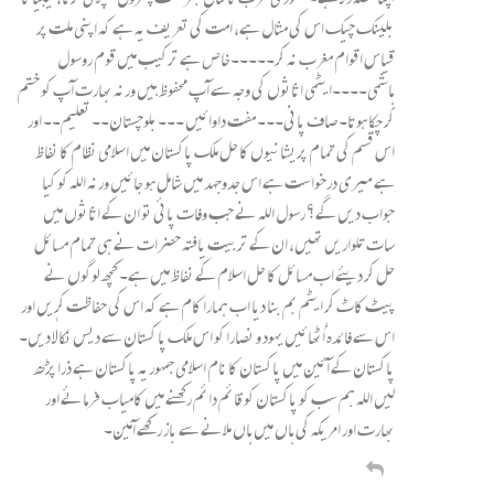
بلینک چیک اس کی مثال ہے، امت کی تعریف یہ ہے کہ اپنی ملت پر
قیاس اقوام مغرب نہ کر۔۔۔۔۔خاص ہے ترکیب میں قوم روسول
ہاشمی۔۔۔۔ایٹمی اثاثوں کی وجہ سے آپ محفوظ ہیں ورنہ بھارت آپ کو ختم
کر چکا ہوتا۔ صاف پانی۔۔۔ مفت داوائیں ۔۔۔بلوچستان۔۔ تعلیم۔۔ اور
اس قسم کی تمام پریشانیوں کا حل ملک پاکستان میں اسلامی نظام کا نفاظ
ہے میری درخواست ہے اس جدوجہد میں شامل ہو جائیں ورنہ اللہ کو کیا
جواب دیں گے؟ رسول اللہ نے جب وفات پائی تو ان کے اثاثوں میں
سات تلواریں تھیں، ان کے تربیت یافتہ حضرات نے ہی تمام مسائل
حل کر دیئے اب مسائل کا حل اسلام کے نفاظ میں ہے۔ کچھ لوگوں نے
پیٹ کاٹ کر ایٹم بم بنا دیا اب ہمارا کام ہے کہ اس کی حفاظت کرٖیں اور
اس سے فائدہ اُٹھائیں یہود و نصارا کو اس ملک پا کستان سے دیس نکالا دیں۔
پاکستان کے آئین میں پاکستان کا نام اسلامی جمہوریہ پاکستان ہے ذرا پڑھ
لیں اللہ ہم سب کو پاکستان کو قائم دائم رکھنے میں کامیاب فرمائے اور
بھارت اور امریکہ کی ہاں میں ہاں ملانے سے باز رکھے آمین۔