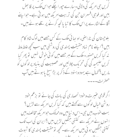
کریں جی امریکہ کی دلالی۔ سارے چور اچکے جو اس ملک پر قابض
ہیں اور فوجی افسران جن کی تربیت امریکہ میں ہوتی ہے۔ جو اپنے
آقا کے اشارے پر اس ملک کا تیا پانچہ کرنے پر تلے ہوئے ہیں۔
بلوچستان کی ناراضی، او بھائی ملک کے کس حصے میں لوگ شاد کام
ہیں؟ اپنے نام نہاد حقیقت پسندی کی روشنی میں سب کچھ غلط ملط
نہ کیا کریں حضور۔ ملک کے ہر حصے میں کوئی خوش نہیں تو پھر کیا
کریں علیحیدگی کی تحریک چلائیں اور عصبیت کی بنیاد پر لوگوں کو
ماریں؟ کمال ہے یہود و ہنود کے ذکر پر بڑا سیخ پا ہوتے ہیں آپ
حضرات۔۔۔۔
اگر قومی غیرت و خود انحصاری کی بات کی جائے تو بزعم خود
روشن خیال لوگوں سے کہتے ہیں کہ کیا کریں امریکہ سے لڑیں؟
بہت خوب ہیں جی۔ اس دنیا میں وہ ممالک جو امریکہ مخالف ہیں
انہوں نے امریکہ سے کتنی جنگیں لڑیں ہیں؟ ایران کی اب تک
کتنی جنگیں ہوئی ہیں امریکہ سے۔ کچھ تو حقیقت پسندی کا ثبوت