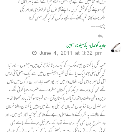
دیں اور مخالفین کے لیے جو بغض و عناد بھرا ہے اسے باہر نکال کر
کچھ سوچنے کی کوشش کریں۔ اپنے آقائوں کی خوشنودی اور امریکی
شہریت کا قائم رکھنے کے لیے لوگوں کو کیا کچھ نہیں کرنا
پڑتا۔۔۔۔
جاوید گوندل ۔ بآرسیلونا ، اسپین
June 4, 2011 at 3:32 pm
حمید گل پاکستان جیسے ملک کے ایک ریٹائرڈ جرنل ہیں۔ جنہوں نے دنیا
کی گنی چنی چند ایک پائے کی خفیہ ایجینسیوں میں سے ایک یعنی آئی ایس
آئی کی سربراہی کی۔ افغان وار میں بھرپور حصہ لیا۔ اور ان لوگوں میں شامل
تھے جن کی وجہ سے امریکہ کو پاکستان مشرف بے غیرت جیا کوئی ننگ
دین و وطن و ملت ہاتھ نہ آیا اور پاکستان آج سے نسبتا سو گنا زیادہ محفوظ تھا۔
اور جنرل ریتائرڈ جہاں نمایاں جرنیل ہوئے ہیں وہیں پاکستان و افغانستان
کے حالات پہ نظر رکھنے والے اعلٰی درجے کے دفاعی تجزئیہ نگار بھی ہیں۔ اور
وہ اسطرح یوں بھی کچھ نہ ہوتے تو وہ ایک جرنیل ہونے کے ناطے بھی
کوئی بات کرتے تو انکی بات میں محض ایک “جرنیل” ہونے کے ناطے