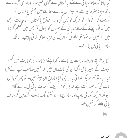
کیا جاتا کہ صاف پانی کے لئیے پاکستان سے قومی غیرت اور ایٹمی قوت سے
ہاتھ دہونا ضروری ہے اور نیز اس سارے معاملے میں یعنی پاکستان کو
کرپٹ کرنے والے امریکہ کو جس کی وجہ سے آج پاکستان کے حالات ایسے
ہیں کہ لوگ پینے کے صاف پانی کے حصول کو بھول کر آپس میں گھتم گھتھا
ہیں۔ انھیں اور حکومتی حلقوں کوامریکہ کی مزید غلامی کرنی چاہئیے۔ تانکہ
صاف پانی مل جائے۔
انکا یہ طریقہ واردات بہت پرانا ہے۔ کہ اپنے الزامات کی حمایت میں کسی
ثبوت کے بغیر باقی لوگ ان کی بات مان لیں کہ نہیں صاحب آپ نے فرما
دیا ہے تو ہم امریکہ کو مائی باپ ہی کیا مہاراج مان لیتے ہیں ۔ تو پھر بھی اس
بات کی کیا ضمانت ہے کہ پھر قوم کو پینے کو صاف پانی مل جائے گا؟
کیونکہ امریکہ کو مائی باپ اور مہاراج مانے کتنے جگ بیت گئے ہیں مگر صاف
پانی پینے کو نہیں ملا۔
عبداللہ