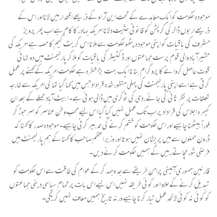
موجودہ حکومت کو ایک معاہدے کے تحت این آر او کے ذریعے اقتدار میں لانااور اس کے
ذریعے اربوں ڈالر کی کرپشن کو قانونی حثیت دلانا امریکہ بہادر کا کام ہے اب پھر پرویز
مشرف کی باقیات کو اپنی موجودہ پٹھو حکومت سے ملانا اس گریٹ گیم کا حصہ ہے امریکہ کی
حشیرآ باد والی قوم پرست جماعتوں اور ڈکٹیٹر کی باقیات کو ملا کر پارلیمنٹ میں دو تہائی
قوت حاصل کروانے کا پروگرام بنانا ایک بہت بڑا خطرہ ہے حکومت امریکہ کے کہنے پر عمل
کرتی ہے اسے اپنی پارلیمنٹ کی پہلی منظور شدہ قرادادجس میں کہا گیا تھا کی امریکہ سے خارجہ
تعلقات پر نظر ثانی کی جائے ردی کی ٹوکری میں ڈالی ہوئی ہے۔ ابیٹ آباد حملے کے بعد ان
کیمرہ اجلاس کی قراداد پر اب تک عمل نہیں کیا گیا اس لیے محب وطن عناصر کو سر جوڑ کر
فوراً بیٹھنا چاہیے اور اس حکومت کو ختم کرنے کی تدبیر کرنی چاہیے۔ موجودہ صدر کا کہنا کہ
ڈرون حملوں سے میں پریشان نہیں ہوتا اور وزیر اعظم صاحب کا کہنا کے ہم پارلیمنٹ میں
فرضی شور مچاتے رہیں گے ہمیں حکومت کرنے دیں۔
قارئین جمہوری آئینی پرامن طریقے سے جد وجہد کر کے عوام کی طاقت سے اس حکومت کو
تبدیل کرنے کے علاوا اور کوئی طریقہ نہیں اس لیے اس بات پر تمام سیاسی دینی جماعتوں
کو کوئی نہ کوئی لائحہ عمل تیار کرنا چاہیے ورنہ تاریخ ہمیں معاف نہیں کریگی۔