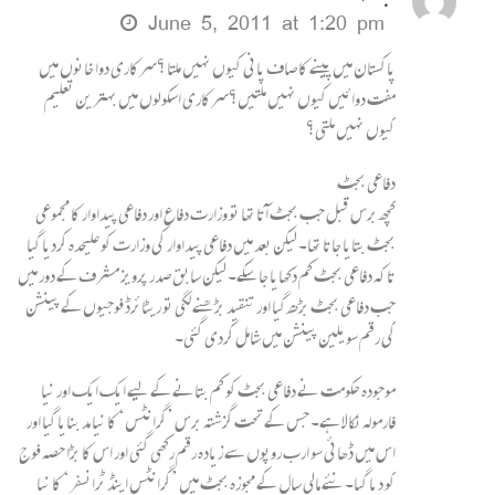
June 5, 2011 at 1:20 pm
پاکستان میں پینے کا صاف پانی کیوں نہیں ملتا ؟سرکاری دوا خانوں میں
مفت دوائیں کیوں نہیں ملتیں؟سرکاری اسکولوں میں بہترین تعلیم
کیوں نہیں ملتی؟
دفاعی بجٹ
کچھ برس قبل جب بجٹ آتا تھا تو وزارت دفاع اور دفاعی پیداوار کا مجموعی
بجٹ بتایا جاتا تھا۔ لیکن بعد میں دفاعی پیداوار کی وزارت کو علیحدہ کردیا گیا
تاکہ دفاعی بجٹ کم دکھایا جا سکے۔ لیکن سابق صدر پرویز مشرف کے دور میں
جب دفاعی بجٹ بڑھ گیا اور تنقید بڑھنے لگی تو ریٹائرڈ فوجیوں کے پینشن
کی رقم سویلین پینشن میں شامل کردی گئی۔
موجودہ حکومت نے دفاعی بجٹ کو کم بتانے کے لیے ایک ایک اور نیا
فارمولہ نکالا ہے۔ جس کے تحت گزشتہ برس ’گرانٹس‘ کا نیا مد بنایا گیا اور
اس میں ڈھائی سو ارب روپوں سے زیادہ رقم رکھی گئی اور اس کا بڑا حصہ فوج
کو دیا گیا۔ نئے مالی سال کے مجوزہ بجٹ میں ’گرانٹس اینڈ ٹرانسفر‘ کا نیا