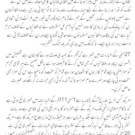
آقاوں کے ایجنڈے پر عمل پیرا ہو جاتے ہیں افغانی طالبان کا ہی معاملہ لے لیں جن کے
ملک کو تور ا بورا بنانے کے لیے ہمارے ملک سے روزانہ ناٹو سپلائی جا رہی ہے وہ افغانستان
سے ہمیں پھولوں کے ہار بھجیں گے ہم نے (نام نہاد)وار آن ٹیرر میں فرنٹ لائن اتحادی
بن کر اپنے ملک کی بربادی کا سودہ نہیں کیا؟ جرنل مشرف نے جو افغانیوں کے خلاف جرم
کیا ہے اس کی باقاعدہ افغانیوں مسلمانوں سے معافی مانگنا چاہیے اور ان کے خلاف لڑائی سے
دست بردار ہو نا چاہیے۔ تا کہ ملک میں جاری گوریلہ جنگ ختم ہو۔
27 مئی کے اخبارات میں خبر ہے کہ گھر کے بھیدی ملوث ہونے کا امکان ہے تفتیش میں
افسران، اہلکار اور ملاقاتیوں کو بھی شامل کرنے کا فیصلہ ہوا ہے بالکل صحیح ہے ہر قومی مجرم
کو سزا ملنی چاہیے قوم کااربوں کا نقصان ہو اہے قوم کو سخت دکھ پہنچا ہے اس کی سزا بھی
سخت ہونی چاہیے اور سرے عام سزا ہو تاکہ آئندہ کوئی ایسی جرات نہ کر سکے اور عبرت
حاصل کریں۔
امریکہ کس طرح بتدریج آگے بڑھ رہا ہے1 مئی011ء کے اخبارات میں خبر شائع ہوئی ہے
کہ ناکام اسلامی ایٹمی ملک امریکہ کے لیے خطرہ ہو گا یہ امریکی ذہن کی عکاسی ہے اور بات
کوئی عام آدمی نہیں کر رہا ہے بلکہ یہ فرمان ہے رمز فیلڈ سابق وزیر دفاع امریکہ کا ہے۔امریکہ
نشریاتی ادار ے فاکس نیوزکو دیے گئے انٹرویو سے مقامی اخبارات نے خبر شائع کی ہے
26 مئی کو بھارت کے وزیر دفاع اے کے انتھونی نے فرمایا کہ فوجی اسٹیبلشمنٹ پر حملوں