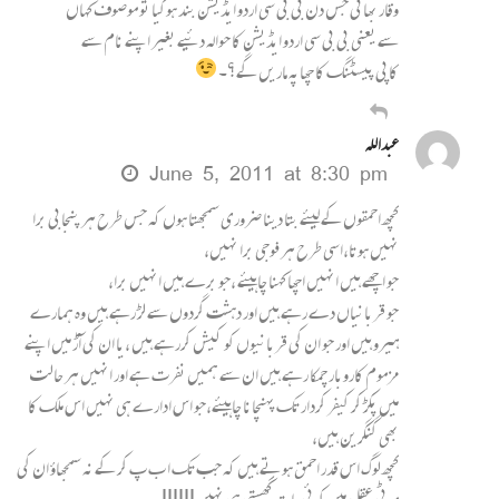
وقار بھائی جس دن بی بی سی اردو ایڈیشن بند ہوگیا تو موصوف کہاں
سے یعنی بی بی سی اردو ایڈیشن کا حوالہ دئیے بغیر اپنے نام سے
کاپی پیسٹنگ کا چھاپہ ماریں گے؟۔
عبداللہ
June 5, 2011 at 8:30 pm
کچھ احمقوں کے لیئے بتا دینا ضروری سمجھتا ہوں کہ جس طرح ہر پنجابی برا
نہیں ہوتا،اسی طرح ہر فوجی برا نہیں،
جو اچھے ہیں انہیں اچھا کہنا چاہیئے ،جو برے ہیں انہیں برا،
جو قربانیاں دے رہے ہیں اور دہشت گردوں سے لڑ رہے ہیں وہ ہمارے
ہیرو ہیں اور جو ان کی قربانیوں کو کیش کررہے ہیں ،یا ان کی آڑ میں اپنے
مزموم کاروبار چمکا رہے ہیں ان سے ہمیں نفرت ہے اور انہیں ہر حالت
میں پکڑ کر کیفر کردار تک پہنچانا چاہیئے،جو اس ادارے ہی نہیں اس ملک کا
بھی گنگرین ہیں،
کچھ لوگ اس قدر احمق ہوتے ہیں کہ جب تک ا ب پ کر کے نہ سمجھاؤ ان کی