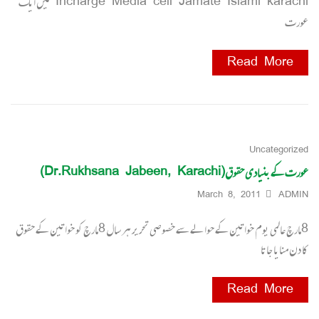
Incharge Media cell Jamate Islami karachi میں ایک
عورت
Read More
Uncategorized
عورت کے بنیادی حقوق(Dr.Rukhsana Jabeen, Karachi)
March 8, 2011
ADMIN
8مارچ عالمی یوم خواتین کے حوالے سے خصوصی تحریر ہر سال 8مارچ کو خواتین کے حقوق
کا دن منایا جاتا
Read More