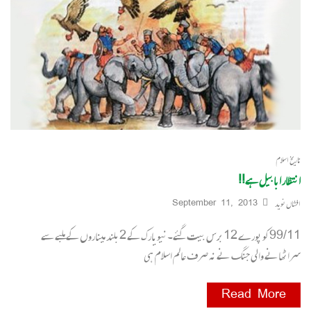
تاریخ اسلام
انتظار ابابیل ہے!!
افشاں نوید
September 11, 2013
99/11کو پورے 12برس بیت گئے۔نیویارک کے 2بلند میناروں کے ملبے سے
سراٹھانے والی جنگ نے نہ صرف عالم اسلام ہی
Read More