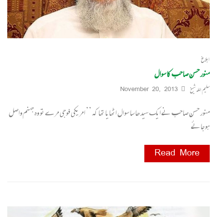
ابلاغ
منور حسن صاحب کا سوال
سلیم اللہ شیخ
November 20, 2013
منور حسن صاحب نے ایک سیدھا سا سوال اٹھایا تھا کہ ’’ امریکی فوجی مرے تو وہ جہنم واصل
ہوجائے
Read More