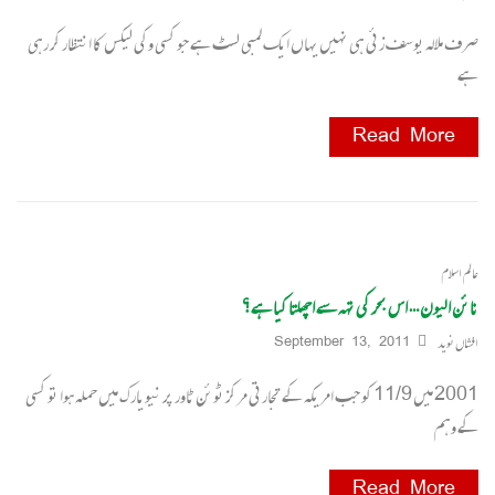
صرف ملالہ یوسف زئی ہی نہیں یہاں ایک لمبی لسٹ ہے جو کسی وکی لیکس کا انتظار کر رہی
ہے
Read More
عالم اسلام
نائن الیون … اس بحر کی تہہ سے اچھلتا کیا ہے؟
افشاں نوید
September 13, 2011
2001 میں 11/9 کو جب امریکہ کے تجارتی مرکز ٹوئن ٹاور پر نیویارک میں حملہ ہوا تو کسی
کے وہم
Read More