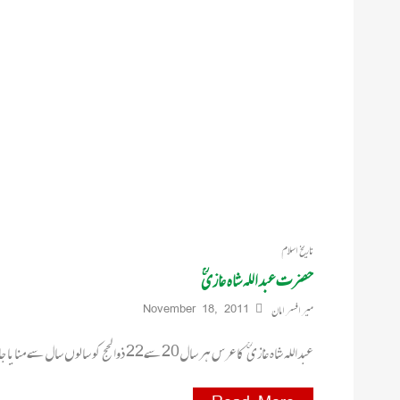
تاریخ اسلام
حضرت عبداللہ شاہ غازیؒ
میر افسر امان
November 18, 2011
عبداللہ شاہ غازی ؒ کا عرس ہر سال20 سے22 ذوا لحج کو سالوں سال سے منایا جا تا آرہا ہے