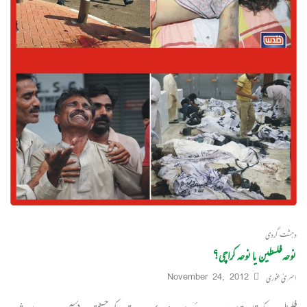
دہشت گردی
نوحہ فلسطین یا نوحہ کراچی؟
اسریٰ غوری
November 24, 2012