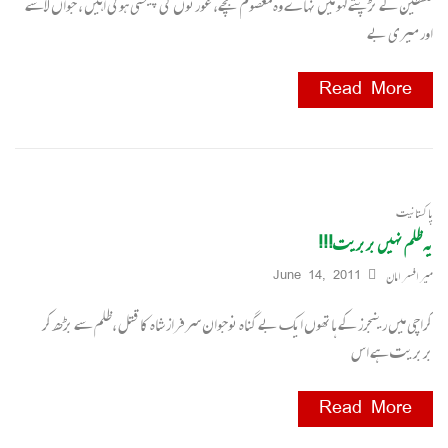
فلسطین کے تڑپتے لہو میں نہاےٴ وہ معصوم بچے، عورتوں کی چیختی ہوئی آہیں ، جواں لاشے
اور میری بے
Read More
پاکستانیت
یہ ظلم نہیں بربریت!!!
میر افسر امان
June 14, 2011
کراچی میں رینجرز کے ہاتھوں ایک بے گناہ نوجوان سرفراز شاہ کا قتل ،ظلم سے بڑھ کر
بربریت ہے اس
Read More