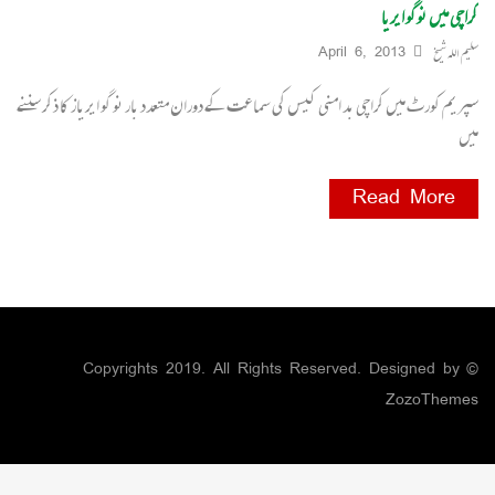
کراچی میں نوگو ایریا
سلیم اللہ شیخ
April 6, 2013
سپریم کورٹ میں کراچی بد امنی کیس کی سماعت کے دوران متعدد بار نو گو ایریاز کا ذکر سننے
میں
Read More
© Copyrights 2019. All Rights Reserved. Designed by
ZozoThemes