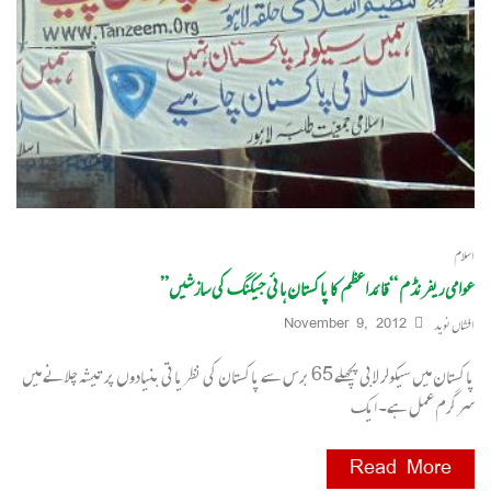
اسلام
عوامی ریفرنڈم “قائداعظم کا پاکستان ہائی جیکنگ کی سازشیں”
افشاں نوید
November 9, 2012
پاکستان میں سیکولر لابی پچھلے 65 برس سے پاکستان کی نظریاتی بنیادوں پر تیشہ چلانے میں
سرگرم عمل ہے۔ ایک
Read More