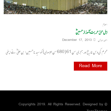
اسلام
اہل حق حریت آموز از حسینؓ
احمد اویس
December 17, 2013
محرم کی دس تاریخ اور ہجری سن 61 ( 680 سن عیسوی)کو سیدنا حسین ا بن علی ؓ نے اپنی
Read More
© Copyrights 2019. All Rights Reserved. Designed by