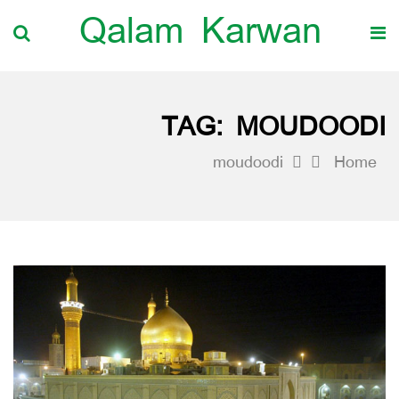
Qalam Karwan
TAG:
MOUDOODI
moudoodi
Home