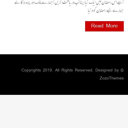
آئیے اس رمضان میں ایک نیا اپنا آپ دریافت کریں: ہمارے مالک اور پروردگا نے
ہمارے لیے رمضان کو دنیا
Read More
© Copyrights 2019. All Rights Reserved. Designed by
ZozoThemes