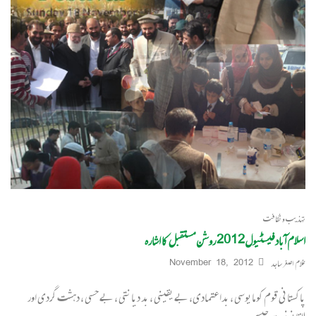
تہذیب و ثقافت
اسلام آباد فیسٹیول2012 روشن مستقبل کا اشارہ
غلام اصغر ساجد
November 18, 2012
پاکستانی قوم کو مایوسی ، بداعتمادی، بے یقینی ، بد دیانتی ، بے حسی ، دہشت گردی اور