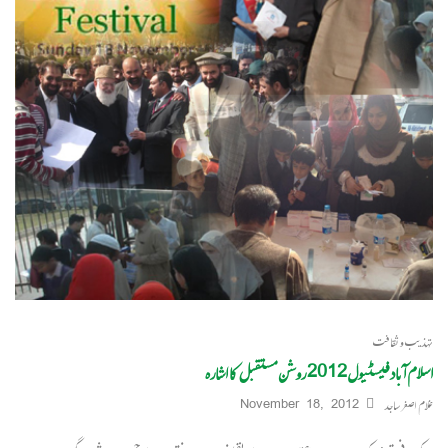
تہذیب و ثقافت
اسلام آباد فیسٹیول2012 روشن مستقبل کا اشارہ
غلام اصغر ساجد
November 18, 2012