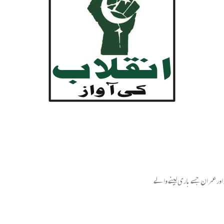
اور عمران جسے باری لینے والے