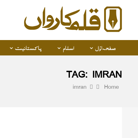
alam
arwan
صفحہ اوّل
اسلام
پاکستانیت
TAG:
IMRAN
imran
Home