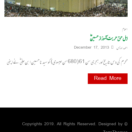
اسلام
اہل حق حریت آموز از حسینؓ
احمد اویس
December 17, 2013
محرم کی دس تاریخ اور ہجری سن 61 ( 680 سن عیسوی)کو سیدنا حسین ا بن علی ؓ نے اپنی
Read More
© Copyrights 2019. All Rights Reserved. Designed by