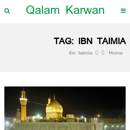
Qalam Karwan
TAG:
IBN TAIMIA
ibn taimia
Home