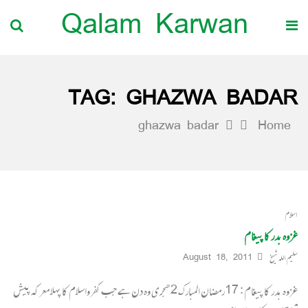
Qalam Karwan
TAG:
GHAZWA BADAR
ghazwa badar
Home
اسلام
غزوہ بدر کا پیغام
سلیم اللہ شیخ
August 18, 2011
غزوہ بدر کا پیغام : 17رمضان المبارک 2ھجری وہ دن ہے جب کفرواسلام کا پہلا معرکہ پیش