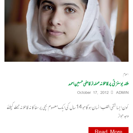
اسلام
ملالہ یوسفزئی پر قاتلانہ حملہ از قاضی حسین احمد
October 17, 2012
ADMIN
کون ایسا شقی القلب انسان ہوگا جو 14 سال کی ایک معصوم بچی پر سفاکانہ قاتلانہ حملے کیلئے
وجہ جواز
Read More