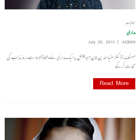
اخلاقیات
مداری
July 29, 2013
ADMIN
مصنّف: ڈاکٹر ضیاءالدین خان جیو چینل پر ایک مداری نے وختا ڈالا ہوا ہے۔ روز مذہب کی
تجارت کر کے
Read More