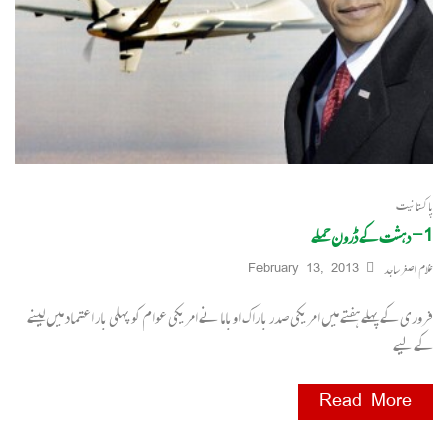
پاکستانیت
1- دہشت کے ڈرون حملے
غلام اصغر ساجد
February 13, 2013
فروری کے پہلے ہفتے میں امریکی صدر باراک اوباما نے امریکی عوام کو پہلی بار اعتماد میں لینے
کے لیے
Read More