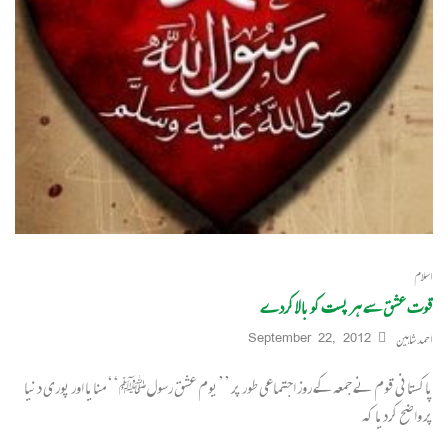
اسلام
قوت عشق سے ہر پست کو بالا کردے
احمد شاہین
September 22, 2012
پاکستانی قوم نے جمعہ کے روز اجتماعی طور پر ’’یوم عشق رسولﷺ‘‘ منایا اور پوری دنیا
پر واضح کردیا کہ