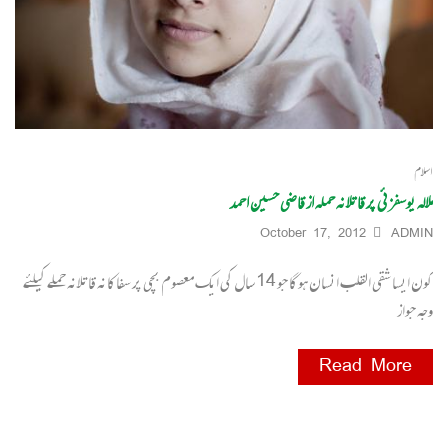
اسلام
ملالہ یوسفزئی پر قاتلانہ حملہ از قاضی حسین احمد
October 17, 2012
ADMIN
کون ایسا شقی القلب انسان ہوگا جو 14 سال کی ایک معصوم بچی پر سفاکانہ قاتلانہ حملے کیلئے
وجہ جواز
Read More