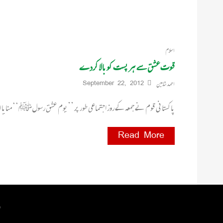
اسلام
قوت عشق سے ہر پست کو بالا کردے
احمد شاہین
September 22, 2012
پاکستانی قوم نے جمعہ کے روز اجتماعی طور پر ’’یوم عشق رسولﷺ‘‘ منایا اور 
Read More
 by