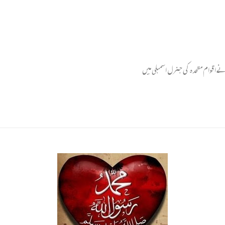
 اقوام متحدہ کی جنرل اسمبلی میں