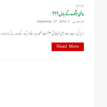
عالم اسلام
عالمی جنگ کے بادل؟؟؟
غلام اصغر ساجد
September 27, 2012
دنیا کی سب سے بڑی شیطانی سلطنت متحدہ ہائےامریکہ کے صدر بارک اوبامہ نے
Read More