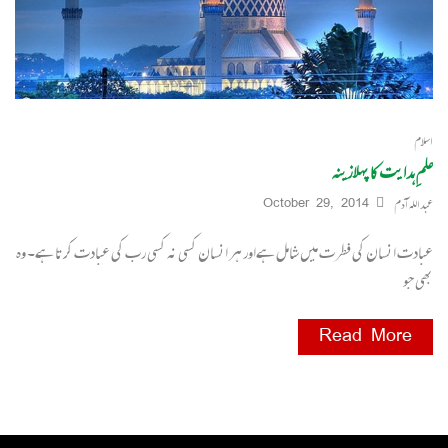
اسلام
علمِ ہدایت کا پہلا زینہ
عبداللہ آدم
October 29, 2014
عبادت انسان کی فطرت میں شامل ہےاور ہر انسان کسی نہ کسی رب کی عبادت کرتا ہے۔ وہ
بھی جو
Read More