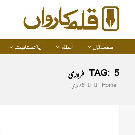
alam
arwan
صفحہ اوّل
اسلام
پاکستانیت
5 فروری
TAG:
Home
5 فروری