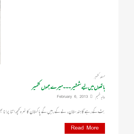
مسئلہ کشمیر
ہاتھوں میں لیے شمشیر۔۔۔ میرے جموں کشمیر
عالیہ شمیم
February 6, 2013
بٹ کے رہے گا ہندستان، لے کے رہیں گے پاکستان کا نعرہ کچھ اتنا پرانا بھی نہیں۔ ۶۷
Read More