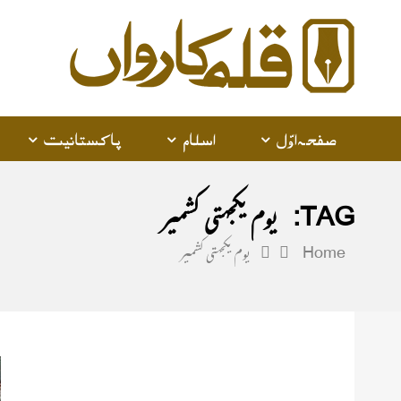
alam
arwan
صفحہ اوّل
اسلام
پاکستانیت
TAG:
یوم یکجہتی کشمیر
Home
یوم یکجہتی کشمیر