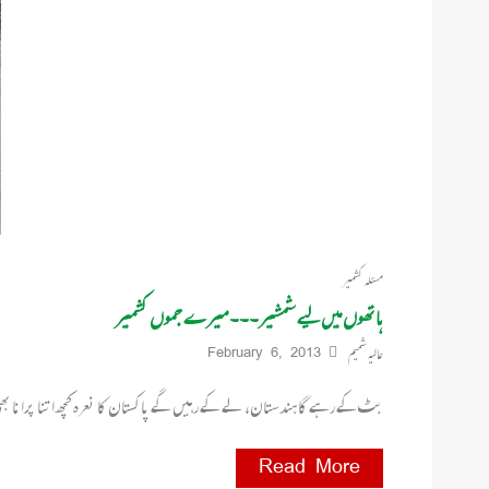
مسئلہ کشمیر
ہاتھوں میں لیے شمشیر۔۔۔ میرے جموں کشمیر
عالیہ شمیم
February 6, 2013
بٹ کے رہے گا ہندستان، لے کے رہیں گے پاکستان کا نعرہ کچھ اتنا پرانا بھی نہیں۔ ۶۷
Read More