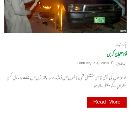
پاکستانیت
آؤ احتجاج کریں
اسد فاروق
February 19, 2013
نوجوانوں کی ٹولی خاصی مشتعل تھی، ہاتھوں میں ڈنڈے اور پتلونوں میں پھنسے پستول کسی
حکمران کے منتظر تھے جو
Read More