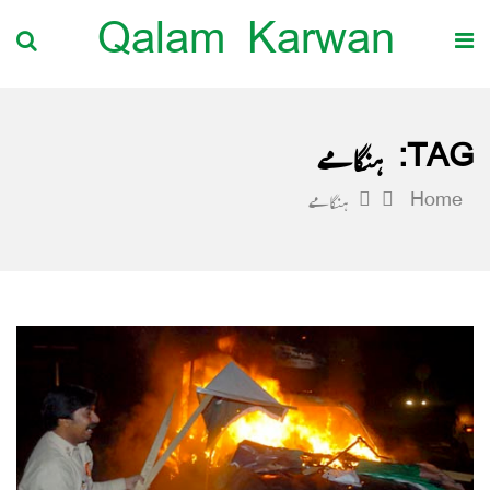
Qalam Karwan
TAG:
ہنگامے
Home
ہنگامے