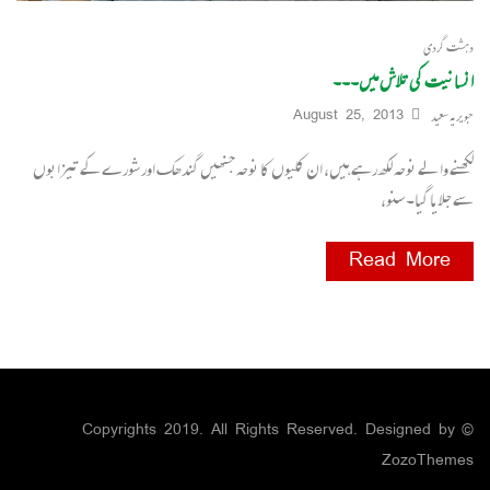
دہشت گردی
انسانیت کی تلاش میں۔۔۔
جویریہ سعید
August 25, 2013
لکھنے والے نوحہ لکھ رہے ہیں، ان کلیوں کا نوحہ جنھیں گندھک اور شورے کے تیزابوں
سے جلایا گیا۔ سنو،
Read More
© Copyrights 2019. All Rights Reserved. Designed by
ZozoThemes