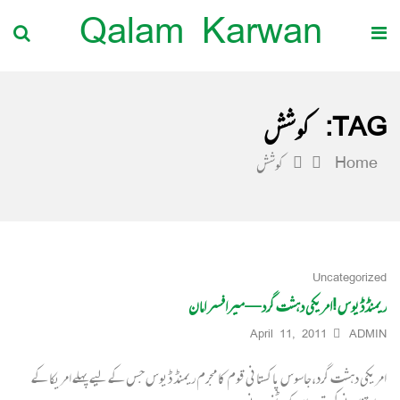
Qalam Karwan
TAG:
کوشش
Home
کوشش
Uncategorized
ریمنڈڈیوس !امریکی دہشت گرد— میرافسر امان
April 11, 2011
ADMIN
امریکی دہشت گرد،جاسوس پاکستانی قوم کا مجرم ریمنڈ ڈیوس جس کے لیے پہلے امریکا کے