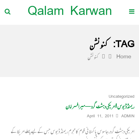
Qalam Karwan
TAG:
کنونشن
Home
کنونشن
Uncategorized
ریمنڈڈیوس !امریکی دہشت گرد— میرافسر امان
April 11, 2011
ADMIN
امریکی دہشت گرد،جاسوس پاکستانی قوم کا مجرم ریمنڈ ڈیوس جس کے لیے پہلے امریکا کے