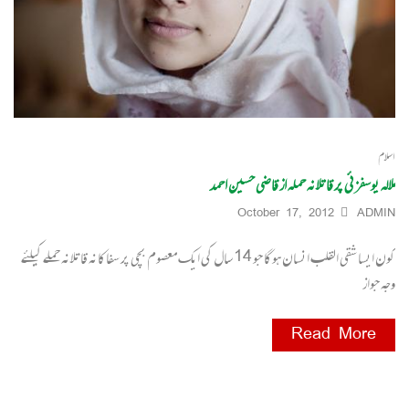
اسلام
ملالہ یوسفزئی پر قاتلانہ حملہ از قاضی حسین احمد
October 17, 2012
ADMIN
کون ایسا شقی القلب انسان ہوگا جو 14 سال کی ایک معصوم بچی پر سفاکانہ قاتلانہ حملے کیلئے
وجہ جواز
Read More