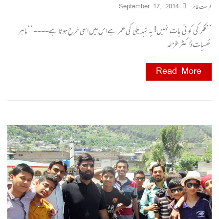
فرحت طاہر
September 17, 2014
’’فکر کی کوئی بات نہیں! یہ تبدیلی کی عمر ہے اس میں اسی طرح ہوتا ہے۔۔۔۔‘‘ ماہر
نفسیات ڈاکٹر غزالہ
Read More