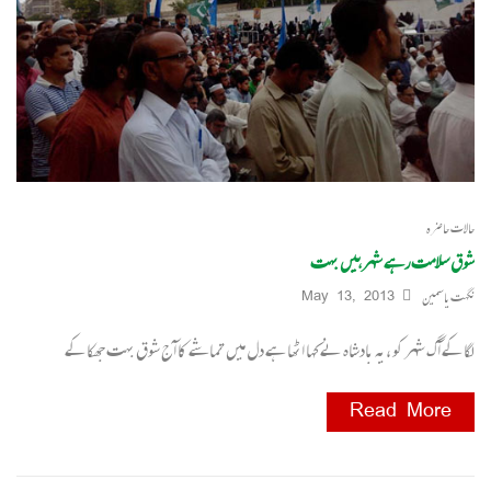
حالات حاضرہ
شوق سلامت رہے شہر ہیں بہت
نگہت یاسمین
May 13, 2013
لگا کے آگ شہر کو ،یہ بادشاہ نے کہا اٹھا ہے دل میں تماشے کا آج شوق بہت جھکا کے
Read More