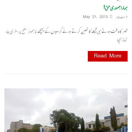
ہمارا جمہوری حق!
فرحت طاہر
May 21, 2013
ظہر کا وقت ہوتے ہی قبلے کا تعین کرتے ہوئے کرسیوں کے پیچھے نا ہموار سطح پر سفری جاء
نمازبچھا
Read More