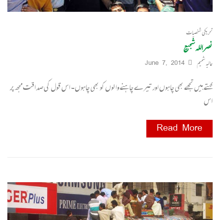
تحریکی شخصیات
نصراللہ شجیع
عالیہ شمیم
June 7, 2014
کہتے ہیں تجھے بھی چاہوں اور تیرے چاہنے وا لوں کو بھی چاہوں۔ اس قول کی صداقت مجھ پر
اس
Read More