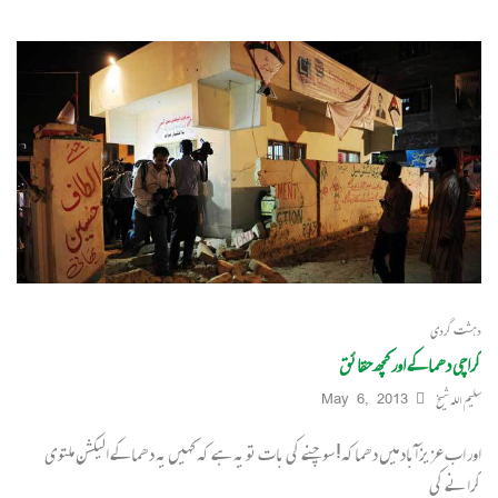
دہشت گردی
کراچی دھماکے اور کچھ حقائق
سلیم اللہ شیخ
May 6, 2013
اور اب عزیز آباد میں دھماکہ! سوچنے کی بات تو یہ ہے کہ کہیں یہ دھماکے الیکشن ملتوی
کرانے کی