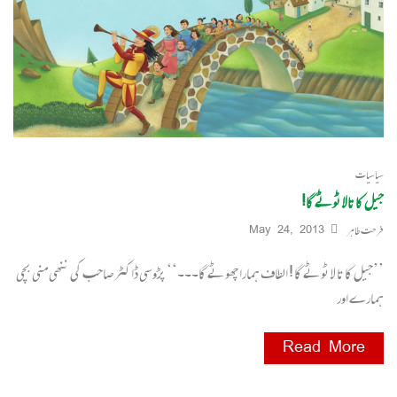
سیاسیات
جیل کا تالا ٹوٹے گا!
فرحت طاہر
May 24, 2013
’’جیل کا تا لا ٹوٹے گا ! الطاف ہمارا چھوٹے گا۔۔۔‘‘ پڑوسی ڈاکٹر صاحب کی ننھی منی بچی
ہمارے اور
Read More