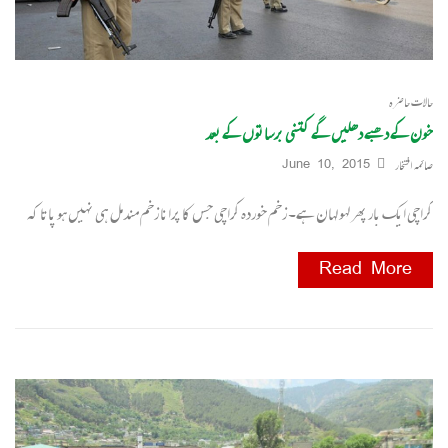
حالات حاضرہ
خون کے دھبے دھلیں گے کتنی برساتوں کے بعد
صائمہ افتخار
June 10, 2015
کراچی ایک بار پھر لہو لہان ہے۔ زخم خوردہ کراچی جس کا پرانا زخم مندمل ہی نہیں ہو پاتا کہ
Read More