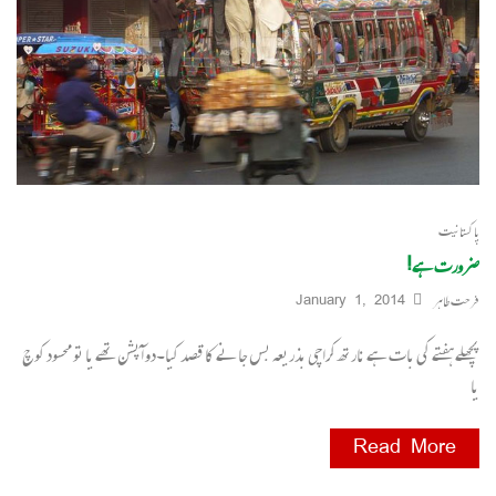
پاکستانیت
ضرورت ہے!
فرحت طاہر
January 1, 2014
پچھلے ہفتے کی بات ہے نارتھ کراچی بذریعہ بس جانے کا قصد کیا۔دو آپشن تھے یا تو محسود کوچ
یا
Read More