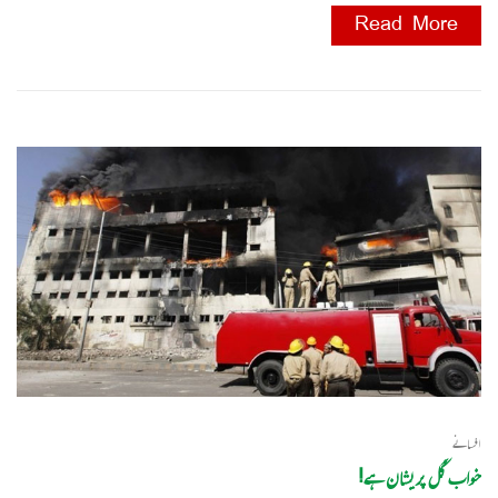
Read More
افسانے
خواب گُل پریشان ہے!