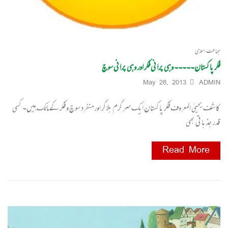
جماعت اسلامی
فکر پاکستان۔۔۔۔۔ وہی پرانی فکر اور وہی پرانی سوچ
May 28, 2013
ADMIN
کاشف یحییٰ المعروف فکر پاکستان ایک سرگرم بلاگر اور منفرد سوچ و فکر کے مالک ہیں۔ کسی
قدر جذباتی بھی
Read More