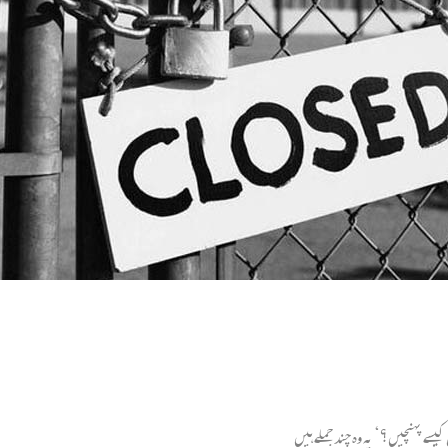
یسے پہنچیں؟‘ یہ وہ چند جملے ہیں