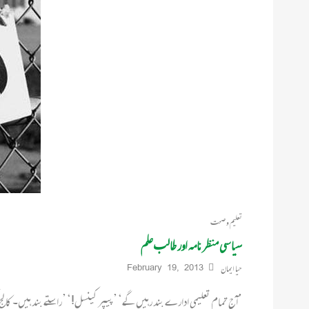
تعلیم و صحت
سیاسی منظرنامہ اور طالب علم
حیا ایمان
February 19, 2013
’آج تمام تعلیمی ادارے بند رہیں گے‘ ’پیپر کینسل!‘ ’راستے بند ہیں۔ کالج ک