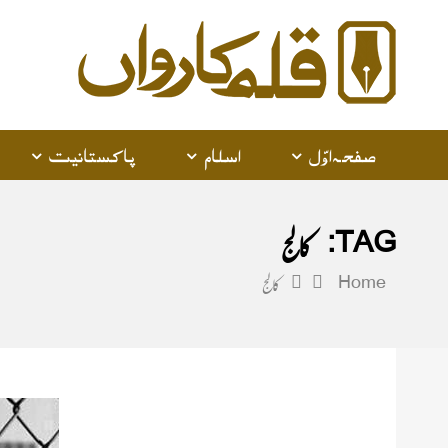
alam
arwan
صفحہ اوّل
اسلام
پاکستانیت
TAG:
کالج
Home
کالج