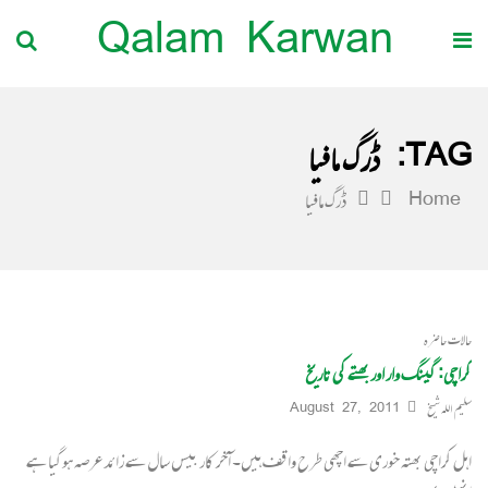
Qalam Karwan
TAG:
ڈرگ مافیا
Home
ڈرگ مافیا
حالات حاضرہ
کراچی: گینگ وار اور بھتے کی تاریخ
سلیم اللہ شیخ
August 27, 2011
اہل کراچی بھتہ خوری سے اچھی طرح واقف ہیں۔ آخر کار بیس سال سے زائد عرصہ ہوگیا ہے