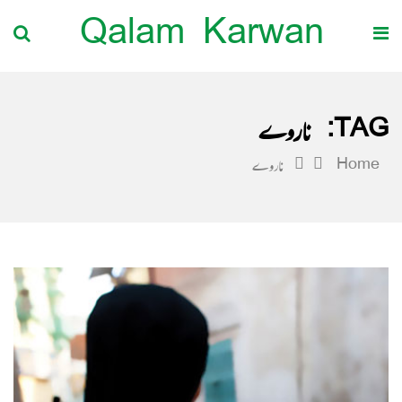
Qalam Karwan
TAG:
ناروے
Home
ناروے