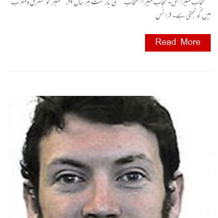
’’حجاب میرا حق۔ حجاب میرا انتخاب‘‘ کی باز گشت ہر سال 4،ستمبر کو مشرق و مغرب
میں گونجتی ہے۔ فرانس
Read More