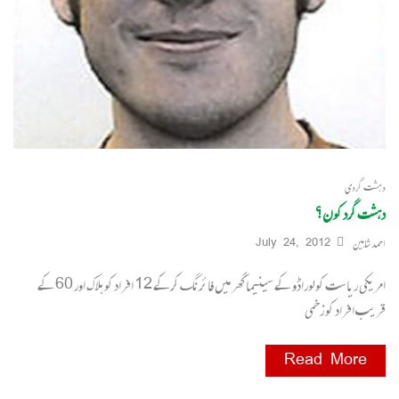
دہشت گردی
دہشت گرد کون؟
احمد شاہین
July 24, 2012
امریکی ریاست کولوراڈو کے سینیما گھر میں فائرنگ کرکے 12 افراد کو ہلاک اور 60 کے
قریب افراد کو زخمی
Read More