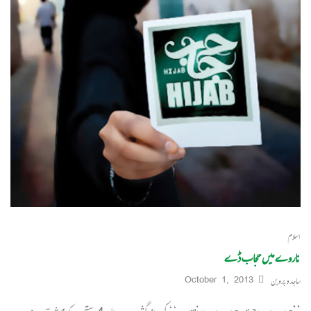
اسلام
ناروے میں حجاب ڈے
ساجدہ پروین
October 1, 2013