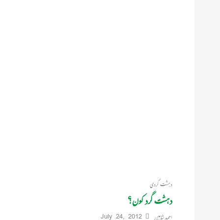
دہشت گردی
دہشت گرد کون؟
احمد شاہین
July 24, 2012