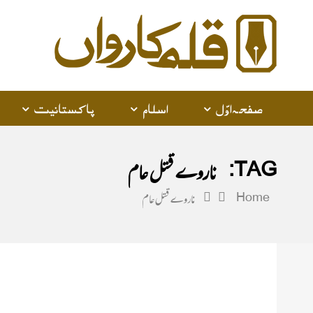
alam
arwan
صفحہ اوّل
اسلام
پاکستانیت
TAG:
ناروے قتل عام
Home
ناروے قتل عام