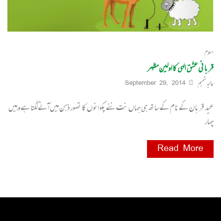
اسلام
قربانی عشق الہی کا اولین مظہر
عالیہ شمیم
September 29, 2014
عید قربان کے نام کے ساتھ ہی جہاں نت نئے پکوانوں کا تصور ذہن میں آنے لگتا ہے وہیں
چہار
Read More