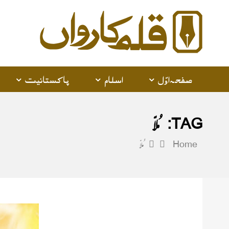
alam
arwan
صفحہ اوّل
اسلام
پاکستانیت
TAG:
مُلّا
Home
مُلّا