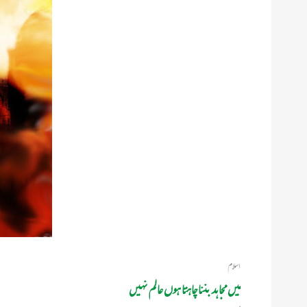
اسلام
میں مجاہد بننا چاہتا ہوں عالم نہیں