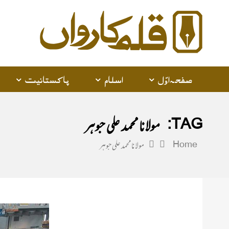
alam
arwan
صفحہ اوّل
اسلام
پاکستانیت
TAG:
مولانا محمد علی جوہر
Home
مولانا محمد علی جوہر