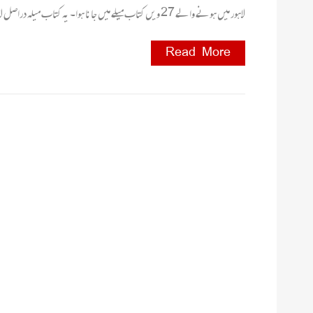
لاہور میں ہونے والے 27 ویں کتاب میلے میں جانا ہوا۔ یہ کتاب میلہ دراصل لاہو رسطح کی ایک بہت
Read More