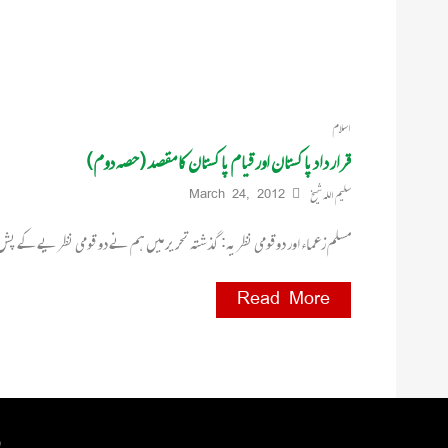
اسلام
قرار داد پاکستان اور قیام پاکستان کا مقصد (حصہ دوم)
سلیم اللہ شیخ
March 24, 2012
مسلم زعماء اور دوقومی نظریہ: گذشتہ تحریر میں ہم نے دو قومی نظریے کے پش
Read More
 by