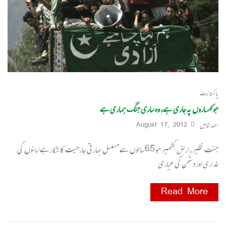
پاکستانیت
جو کہساروں پہ جاری ہے، وہ ساری جنگ ہماری ہے
احمد شاہین
August 17, 2012
جنت نظیر، ارض کشمیر جو 65سالوں سے مسلسل بھارتی جارحیت کا شکار ہے اپنوں کی
غداری اور دشمن کی عیاری
Read More