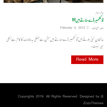
عالم اسلام
آؤ کشمیر ڈے مناتے ہیں!!!
صفدر علی صفدر
February 4, 2012
عاشقانِ نبیؐ بلاتے ہیں آؤ کشمیر ڈے مناتے ہیں جشن ہے جنکی یہ ولادت کا کام ہے اُنکی
ہی نبوّت…
Read More
© Copyrights 2019. All Rights Reserved. Designed by
ZozoThemes