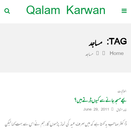
Qalam Karwan
TAG:
مساجد
Home
مساجد
اخلاقیات
بچے مسجد جانے سے کیوں ڈرتے ہیں؟
خالد مشتاق
June 29, 2011
ڈاکٹر صاحب یہ کہتا ہے کہ میں صرف عید کی نماز پڑھوں گا، ہم نے اس سے بہت کہا لیکن