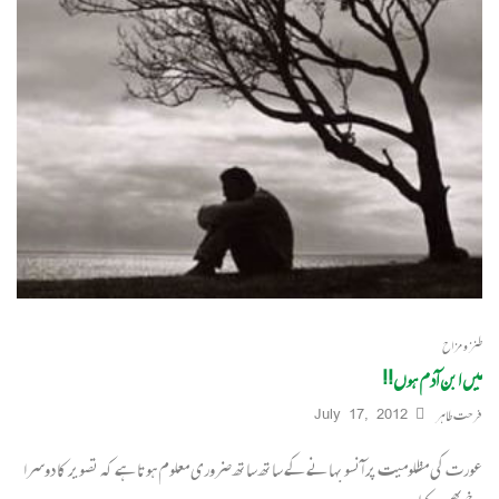
طنز و مزاح
میں ابن آدم ہوں!!
فرحت طاہر
July 17, 2012
عورت کی مظلومیت پر آنسو بہانے کے ساتھ ساتھ ضروری معلوم ہوتا ہے کہ تصویر کا دوسرا