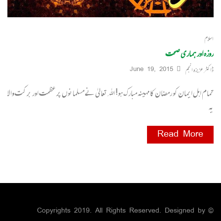
اسلام
روزہ اور ہماری صحت
ڈاکٹر عزیزہ انجم
June 19, 2015
تمام اہل ایمان کو رمضان کا مہینہ مبارک ہو! اﷲ تعالیٰ نے مسلمانوں پر عظمت اور بر کت والا
یہ
Read More
© Copyrights 2019. All Rights Reserved. Designed by