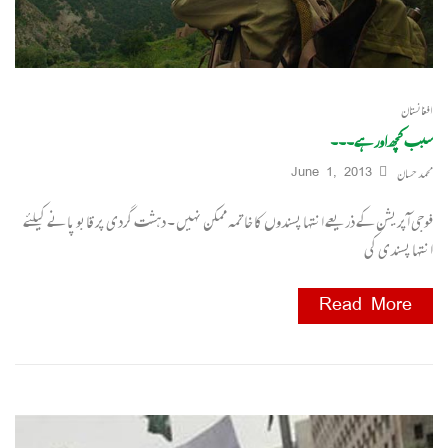
افغانستان
سبب کچھ اور ہے۔۔۔
محمد حسان
June 1, 2013
فوجی آپریشن کے ذریعے انتہا پسندوں کا خاتمہ ممکن نہیں ۔ دہشت گردی پر قابو پانے کیلئے
انتہا پسندی کی
Read More