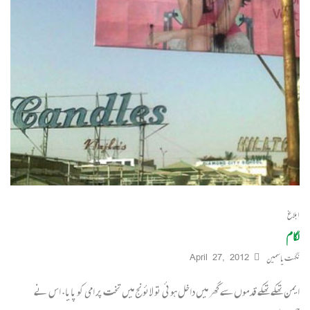
ابلاغ
لگام
نگہت یاسمین
April 27, 2012
ایمن تھکے تھکے قدموں سے گھر میں داخل ہوئی تو لائونج میں تخت پر امی کو پایا. اس نے