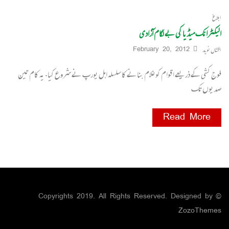
ابلاغ
الیکٹرانک میڈیا کی بے لگام آزادی
افشاں نوید
February 20, 2012
فوج کشی کے ذریعے اقوام کو غلام بنانے کا سلسلہ اہل یورپ نے شروع کیا. یہ کام تین
صدیوں تک
Read More
© Copyrights 2019. All Rights Reserved. Designed by
ZozoThemes