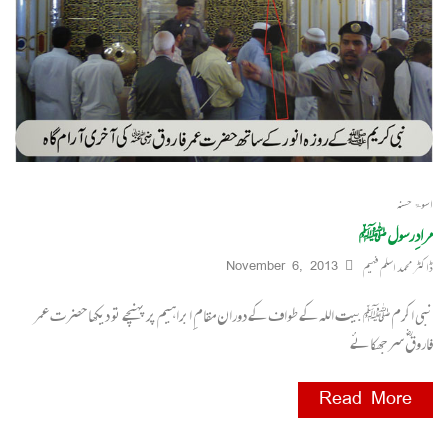
اسوۃ حسنہ
مرادِ رسول ﷺ
ڈاکٹر محمد اسلم فہیم
November 6, 2013
نبی اکرم ﷺ بیت اللہ کے طواف کے دوران مقامِ ابراہیم پر پہنچے تو دیکھا حضرت عمر
فاروقؓ سر جھکائے
Read More